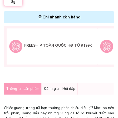
8g
Chi nhánh còn hàng
L
H
t
FREESHIP TOÀN QUỐC HĐ TỪ #199K
9
Q
g
Thông tin sản phẩm
Đánh giá - Hỏi đáp
Chiếc gương trong túi bạn thường phản chiếu điều gì? Một lớp nền
trôi phấn, loang dầu hay những vùng da lộ rõ khuyết điểm sau