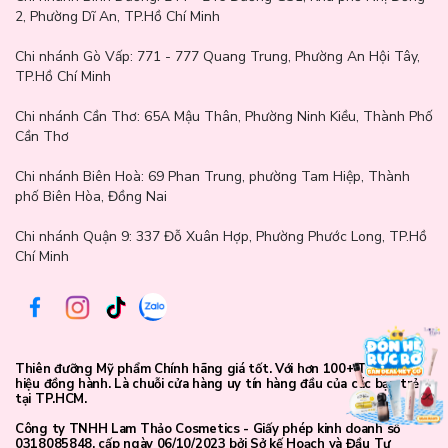
2, Phường Dĩ An, TP.Hồ Chí Minh
Hướng Dẫn Sử Dụng:
Chi nhánh Gò Vấp:
771 - 777 Quang Trung, Phường An Hội Tây,
TP.Hồ Chí Minh
Hoàn thiện lớp nền trước khi phủ phấn.
Chi nhánh Cần Thơ:
65A Mậu Thân, Phường Ninh Kiều, Thành Phố
Dùng bông hoặc cọ lấy lượng phấn vừa đủ.
Cần Thơ
Dặm nhẹ lên da, tập trung vùng dễ đổ dầu.
Chi nhánh Biên Hoà:
69 Phan Trung, phường Tam Hiệp, Thành
Dặm lại trong ngày nếu cần, chỉ phủ lớp mỏng.
phố Biên Hòa, Đồng Nai
Mẹo:
Dùng phấn trực tiếp trên da mộc để kiềm dầu nhẹ nhàng, giữ
Chi nhánh Quận 9: 337 Đỗ Xuân Hợp, Phường Phước Long, TP.Hồ
da khô thoáng.
Chí Minh
Thiên đưỡng Mỹ phẩm Chính hãng giá tốt. Với hơn 100+ Thương
hiệu đồng hành. Là chuỗi cửa hàng uy tín hàng đầu của các bạn trẻ
tại TP.HCM.
Công ty TNHH Lam Thảo Cosmetics - Giấy phép kinh doanh số
0318085848, cấp ngày 06/10/2023 bởi Sở kế Hoạch và Đầu Tư