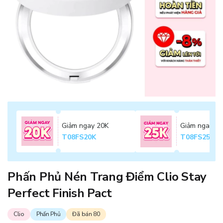
Giảm ngay 20K
Giảm ngay 2
T08FS20K
T08FS25K
Phấn Phủ Nén Trang Điểm Clio Stay
Perfect Finish Pact
Clio
Phấn Phủ
Đã bán 80