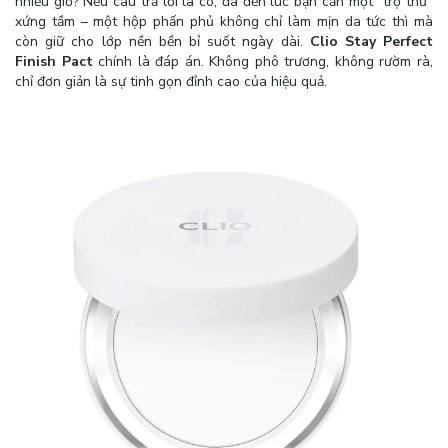
nhiều giờ? Nếu câu trả lời là có, đã đến lúc bạn cần một "trợ thủ"
xứng tầm – một hộp phấn phủ không chỉ làm mịn da tức thì mà
còn giữ cho lớp nền bền bỉ suốt ngày dài.
Clio Stay Perfect
Finish Pact
chính là đáp án. Không phô trương, không rườm rà,
chỉ đơn giản là sự tinh gọn đỉnh cao của hiệu quả.