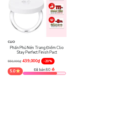
CLIO
Phấn Phủ Nén Trang Điểm Clio
Stay Perfect Finish Pact
439,000₫
-20%
550,000₫
Đã bán 80
5.0
Thành Phần Nổi Bật Của Clio Stay Perfect Finish Pact:
Talc, Nylon-12, Hdi/Trimethylol Hexyllactone Crosspolymer,
Polymethyl Methacrylate, Polyethylene, Silica, Myristic Acid 1,2-