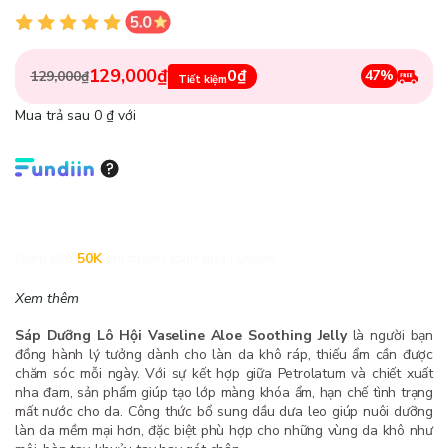
129,000₫
0₫
47%
129,000₫
Tiết kiệm
Mua trả sau 0 ₫ với
Giảm đến
50K
khi thanh toán qua Fundiin.
Xem thêm
Sáp Dưỡng Lô Hội Vaseline Aloe Soothing Jelly
là người bạn
đồng hành lý tưởng dành cho làn da khô ráp, thiếu ẩm cần được
chăm sóc mỗi ngày. Với sự kết hợp giữa Petrolatum và chiết xuất
nha đam, sản phẩm giúp tạo lớp màng khóa ẩm, hạn chế tình trạng
mất nước cho da. Công thức bổ sung dầu dưa leo giúp nuôi dưỡng
làn da mềm mại hơn, đặc biệt phù hợp cho những vùng da khô như