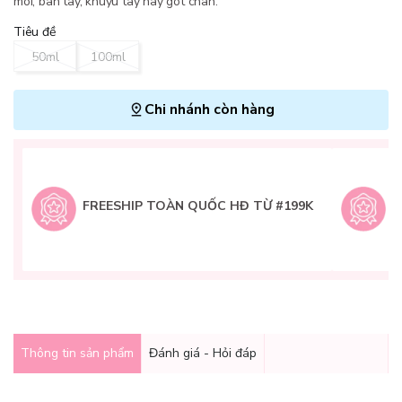
môi, bàn tay, khuỷu tay hay gót chân.
Tiêu đề
50ml
100ml
Chi nhánh còn hàng
L
H
t
FREESHIP TOÀN QUỐC HĐ TỪ #199K
9
Q
g
Thông tin sản phẩm
Đánh giá - Hỏi đáp