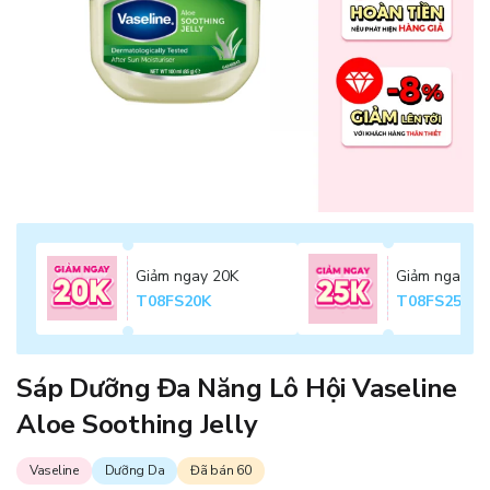
Giảm ngay 20K
Giảm ngay 2
T08FS20K
T08FS25K
Sáp Dưỡng Đa Năng Lô Hội Vaseline
Aloe Soothing Jelly
Vaseline
Dưỡng Da
Đã bán 60