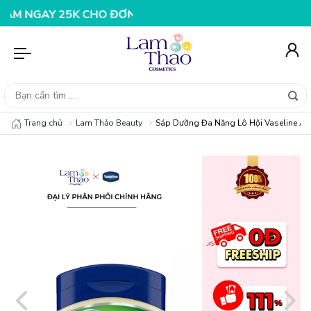
30K CHO ĐƠN HÀNG 199K
NHẬP MÃ T08FS25K - GIẢM NG
Trang chủ
Lam Thảo Beauty
Sáp Dưỡng Đa Năng Lô Hội Vaseline Alo