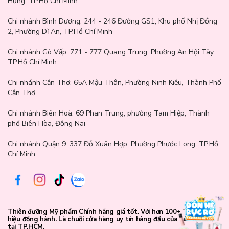
Hưng, TP.Hồ Chí Minh
Chi nhánh Bình Dương:
244 - 246 Đường GS1, Khu phố Nhị Đồng
2, Phường Dĩ An, TP.Hồ Chí Minh
Chăm sóc làn da trọn vẹn với Vaseline & Lam Thảo
Chi nhánh Gò Vấp:
771 - 777 Quang Trung, Phường An Hội Tây,
Cosmetics
TP.Hồ Chí Minh
Vaseline Aloe Soothing Jelly
là một lựa chọn đơn giản nhưng
Chi nhánh Cần Thơ:
65A Mậu Thân, Phường Ninh Kiều, Thành Phố
hiệu quả cho những ai muốn chăm sóc làn da khô ráp mỗi ngày..
Cần Thơ
Với sự kết hợp giữa Petrolatum và nha đam dịu nhẹ, sản phẩm
mang lại cảm giác dễ chịu và phù hợp để đồng hành trong những
Chi nhánh Biên Hoà:
69 Phan Trung, phường Tam Hiệp, Thành
bước chăm sóc da cơ bản hằng ngày. Lam Thảo Cosmetics luôn
phố Biên Hòa, Đồng Nai
mang đến những sản phẩm mỹ phẩm chính hãng, được chọn lọc kỹ
lưỡng để bạn an tâm hơn khi chăm sóc làn da của mình, từng
Chi nhánh Quận 9: 337 Đỗ Xuân Hợp, Phường Phước Long, TP.Hồ
ngày một cách nhẹ nhàng và trọn vẹn.
Chí Minh
Thiên đưỡng Mỹ phẩm Chính hãng giá tốt. Với hơn 100+ Thương
hiệu đồng hành. Là chuỗi cửa hàng uy tín hàng đầu của các bạn trẻ
tại TP.HCM.