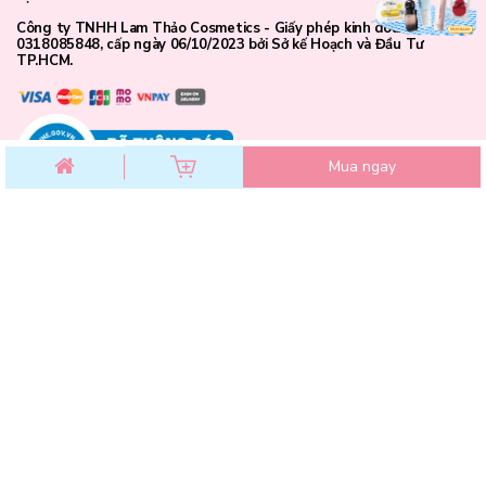
Công ty TNHH Lam Thảo Cosmetics - Giấy phép kinh doanh số
0318085848, cấp ngày 06/10/2023 bởi Sở kế Hoạch và Đầu Tư
TP.HCM.
Mua ngay
CHĂM SÓC KHÁCH HÀNG
Chính sách đổi trả
Chính sách bảo mật
Chính sách thanh toán
Điều khoản dịch vụ
Hướng dẫn mua hàng