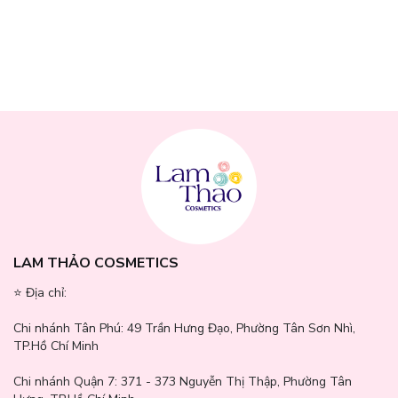
tay và gót chân
Có thể dùng làm dịu các vết trầy xước nhỏ
Dùng lại nhiều lần trong ngày khi cần, đặc biệt ở những vùng da
dễ mất nước
LAM THẢO COSMETICS
⭐️ Địa chỉ:
Chi nhánh Tân Phú:
49 Trần Hưng Đạo, Phường Tân Sơn Nhì,
TP.Hồ Chí Minh
Chi nhánh Quận 7:
371 - 373 Nguyễn Thị Thập, Phường Tân