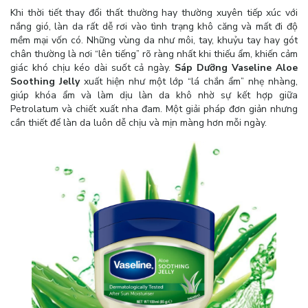
Khi thời tiết thay đổi thất thường hay thường xuyên tiếp xúc với
nắng gió, làn da rất dễ rơi vào tình trạng khô căng và mất đi độ
mềm mại vốn có. Những vùng da như môi, tay, khuỷu tay hay gót
chân thường là nơi “lên tiếng” rõ ràng nhất khi thiếu ẩm, khiến cảm
giác khó chịu kéo dài suốt cả ngày.
Sáp Dưỡng Vaseline Aloe
Soothing Jelly
xuất hiện như một lớp “lá chắn ẩm” nhẹ nhàng,
giúp khóa ẩm và làm dịu làn da khô nhờ sự kết hợp giữa
Petrolatum và chiết xuất nha đam. Một giải pháp đơn giản nhưng
cần thiết để làn da luôn dễ chịu và mịn màng hơn mỗi ngày.