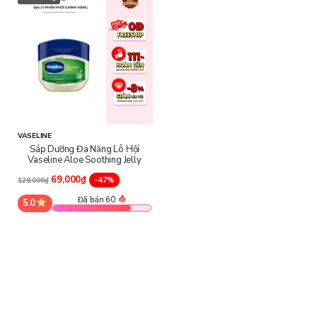
Thành phần sản phẩm
Petrolatum, Perfume, Aloe Barbadensis Leaf Juice, Cucumis
Sativus (Cucumber) Oil, Tocopheryl Acetate, BHT
VASELINE
Sáp Dưỡng Đa Năng Lô Hội
Vaseline Aloe Soothing Jelly
69,000₫
-47%
129,000₫
Đã bán 60
5.0