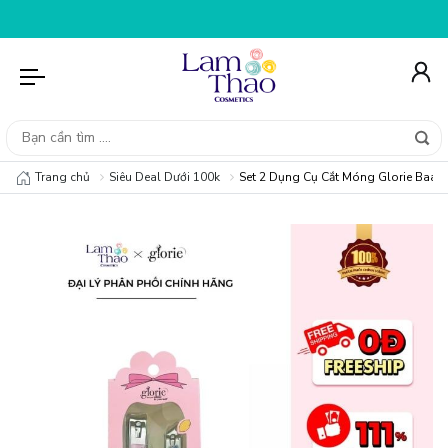
 NGAY 20K CHO ĐƠN HÀNG 69K
HỖ TRỢ GÓ
Trang chủ
Siêu Deal Dưới 100k
Set 2 Dụng Cụ Cắt Móng Glorie Baa B