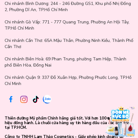
Chi nhánh Bình Dương:
244 - 246 Đường GS1, Khu phố Nhị Đồng
2, Phường Dĩ An, TP.Hồ Chí Minh
Chi nhánh Gò Vấp:
771 - 777 Quang Trung, Phường An Hội Tây,
TP.Hồ Chí Minh
Chi nhánh Cần Thơ:
65A Mậu Thân, Phường Ninh Kiều, Thành Phố
Cần Thơ
Chi nhánh Biên Hoà:
69 Phan Trung, phường Tam Hiệp, Thành
phố Biên Hòa, Đồng Nai
Chi nhánh Quận 9: 337 Đỗ Xuân Hợp, Phường Phước Long, TP.Hồ
Chí Minh
Thiên đưỡng Mỹ phẩm Chính hãng giá tốt. Với hơn 100+ Thương
hiệu đồng hành. Là chuỗi cửa hàng uy tín hàng đầu của các bạn trẻ
tại TP.HCM.
Công ty TNHH Lam Thảo Cosmetics - Giấy phép kinh doanh số