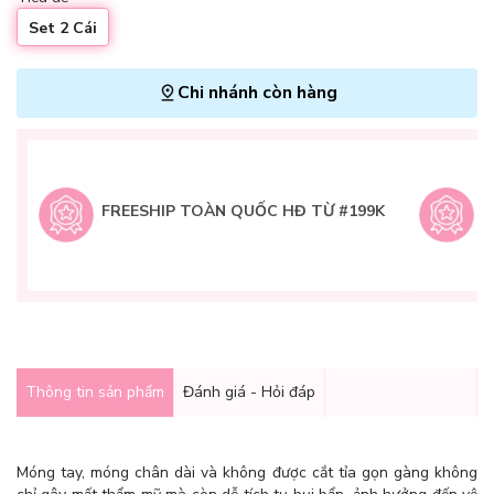
Set 2 Cái
Chi nhánh còn hàng
L
H
t
FREESHIP TOÀN QUỐC HĐ TỪ #199K
9
Q
g
Thông tin sản phẩm
Đánh giá - Hỏi đáp
Móng tay, móng chân dài và không được cắt tỉa gọn gàng không