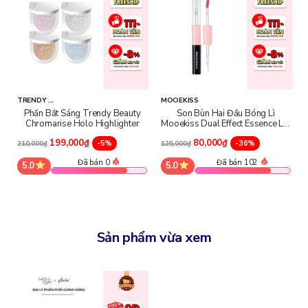
TRENDY ...
MOOEKISS
Phấn Bắt Sáng Trendy Beauty
Son Bùn Hai Đầu Bóng Lì
Chromarise Holo Highlighter
Mooekiss Dual Effect Essence Lip
Mud
199,000₫
80,000₫
-5%
-36%
210,000₫
125,000₫
Đã bán 0
Đã bán 102
5.0
5.0
Sản phẩm vừa xem