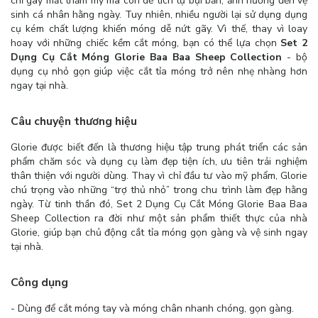
chỉ gây mất thẩm mỹ mà còn dễ tích tụ bụi bẩn, ảnh hưởng đến vệ
sinh cá nhân hằng ngày. Tuy nhiên, nhiều người lại sử dụng dụng
cụ kém chất lượng khiến móng dễ nứt gãy. Vì thế, thay vì loay
hoay với những chiếc kềm cắt móng, bạn có thể lựa chọn
Set 2
Dụng Cụ Cắt Móng Glorie Baa Baa Sheep Collection
- bộ
dụng cụ nhỏ gọn giúp việc cắt tỉa móng trở nên nhẹ nhàng hơn
ngay tại nhà.
Câu chuyện thương hiệu
Glorie được biết đến là thương hiệu tập trung phát triển các sản
phẩm chăm sóc và dụng cụ làm đẹp tiện ích, ưu tiên trải nghiệm
thân thiện với người dùng. Thay vì chỉ đầu tư vào mỹ phẩm, Glorie
chú trọng vào những “trợ thủ nhỏ” trong chu trình làm đẹp hằng
ngày. Từ tinh thần đó, Set 2 Dụng Cụ Cắt Móng Glorie Baa Baa
Sheep Collection ra đời như một sản phẩm thiết thực của nhà
Glorie, giúp bạn chủ động cắt tỉa móng gọn gàng và vệ sinh ngay
tại nhà.
Công dụng
- Dùng để cắt móng tay và móng chân nhanh chóng, gọn gàng.