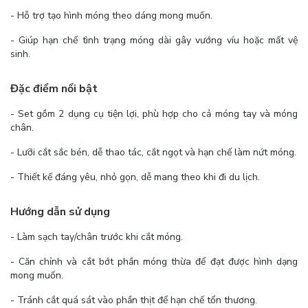
- Hỗ trợ tạo hình móng theo dáng mong muốn.
- Giúp hạn chế tình trạng móng dài gây vướng víu hoặc mất vệ
sinh.
Đặc điểm nổi bật
- Set gồm 2 dụng cụ tiện lợi, phù hợp cho cả móng tay và móng
chân.
- Lưỡi cắt sắc bén, dễ thao tác, cắt ngọt và hạn chế làm nứt móng.
- Thiết kế đáng yêu, nhỏ gọn, dễ mang theo khi đi du lịch.
Hướng dẫn sử dụng
- Làm sạch tay/chân trước khi cắt móng.
- Căn chỉnh và cắt bớt phần móng thừa để đạt được hình dạng
mong muốn.
- Tránh cắt quá sát vào phần thịt để hạn chế tổn thương.