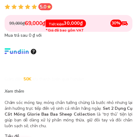
69,000₫
30,000₫
30%
99,000₫
Tiết kiệm
*Giá đã bao gồm VAT
Mua trả sau 0 ₫ với
Giảm đến
50K
khi thanh toán qua Fundiin.
Xem thêm
Chăm sóc móng tay, móng chân tưởng chừng là bước nhỏ nhưng lại
ảnh hưởng trực tiếp đến vệ sinh cá nhân hằng ngày.
Set 2 Dụng Cụ
Cắt Móng Glorie Baa Baa Sheep Collection
là “trợ thủ” tiện lợi
giúp bạn dễ dàng xử lý phần móng thừa, giữ đôi tay và đôi chân
luôn sạch sẽ, chỉn chu.
Tiêu đề