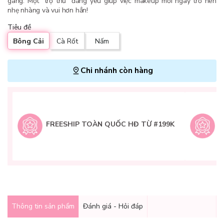
gàng. Một “trợ thủ” đáng yêu giúp việc makeup mỗi ngày trở nên
nhẹ nhàng và vui hơn hẳn!
Tiêu đề
Bông Cải
Cà Rốt
Nấm
Chi nhánh còn hàng
L
H
t
FREESHIP TOÀN QUỐC HĐ TỪ #199K
9
Q
g
Thông tin sản phẩm
Đánh giá - Hỏi đáp