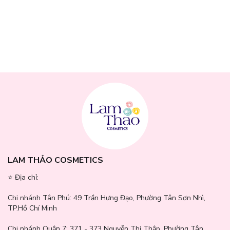
Thông số sản phẩm
Xuất xứ:
Trung Quốc
LAM THẢO COSMETICS
Nhập khẩu và phân phối:
Glorie Beauty
⭐️ Địa chỉ:
Số lượng:
4 cái/gói
Chi nhánh Tân Phú:
49 Trần Hưng Đạo, Phường Tân Sơn Nhì,
TP.Hồ Chí Minh
Chi nhánh Quận 7:
371 - 373 Nguyễn Thị Thập, Phường Tân