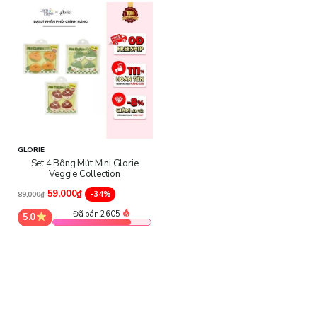
GLORIE
Set 4 Bông Mút Mini Glorie
Veggie Collection
59,000₫
-34%
89,000₫
Đã bán 2605
5.0
Đặc điểm và chất liệu sản phẩm
- Thiết kế dáng giọt nước thông minh:
Dễ len lỏi vào các vùng
khó thao tác như cánh mũi, khóe mắt, dưới bọng mắt.
- Vòng xỏ ngón tay tiện lợi:
Cố định mút chắc chắn, hạn chế