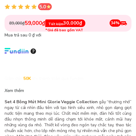
59,000₫
30,000₫
34%
89,000₫
Tiết kiệm
*Giá đã bao gồm VAT
Mua trả sau 0 ₫ với
Giảm đến
50K
khi thanh toán qua Fundiin.
Xem thêm
Set 4 Bông Mút Mini Glorie Veggie Collection
gây “thương nhớ”
ngay từ cái nhìn đầu tiên với tạo hình siêu xinh, nhỏ gọn dạng giọt
nước tiện mang theo mọi lúc. Chất mút mềm mịn, đàn hồi tốt cùng
đầu nhọn thông minh dễ dàng chạm tới khóe mắt, cánh mũi hay
những vùng da nhỏ. Thiết kế vòng đeo ngón tay chắc tay, thao tác
chuẩn xác hơn, cho lớp nền mỏng nhẹ, tự nhiên mà vẫn che phủ gọn