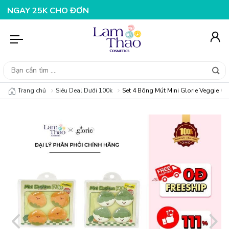
K CHO ĐƠN HÀNG 199K
NHẬP MÃ T08FS25K - GIẢM NGAY
Trang chủ
Siêu Deal Dưới 100k
Set 4 Bông Mút Mini Glorie Veggie Co