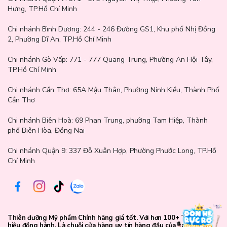
Hưng, TP.Hồ Chí Minh
Chi nhánh Bình Dương:
244 - 246 Đường GS1, Khu phố Nhị Đồng
2, Phường Dĩ An, TP.Hồ Chí Minh
Chi nhánh Gò Vấp:
771 - 777 Quang Trung, Phường An Hội Tây,
TP.Hồ Chí Minh
Chi nhánh Cần Thơ:
65A Mậu Thân, Phường Ninh Kiều, Thành Phố
Cần Thơ
Chi nhánh Biên Hoà:
69 Phan Trung, phường Tam Hiệp, Thành
phố Biên Hòa, Đồng Nai
Chi nhánh Quận 9: 337 Đỗ Xuân Hợp, Phường Phước Long, TP.Hồ
Chí Minh
Hướng dẫn sử dụng
Thiên đưỡng Mỹ phẩm Chính hãng giá tốt. Với hơn 100+ Thương
Làm ẩm mút để tăng độ mềm mại hoặc sử dụng trực tiếp khi khô
hiệu đồng hành. Là chuỗi cửa hàng uy tín hàng đầu của các bạn trẻ