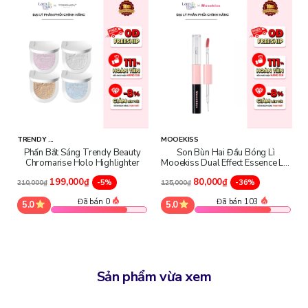
Công dụng nổi bật sản phẩm
Bông Mút Mini Glorie Veggie Collection
được Glorie chăm
chút kỹ lưỡng về công năng sử dụng. Từng chi tiết trên mút đều
được tối ưu để hỗ trợ thao tác makeup chính xác hơn, giúp lớp
nền đẹp tự nhiên mà vẫn nhẹ mặt, thoải mái suốt ngày dài.
- Tán nền mịn đều, tự nhiên, hạn chế vệt phấn và tình trạng nền bị
mốc.
TRENDY ...
MOOEKISS
Phấn Bắt Sáng Trendy Beauty
Son Bùn Hai Đầu Bóng Lì
Chromarise Holo Highlighter
Mooekiss Dual Effect Essence Lip
- Đầu mút nhọn xử lý chi tiết chính xác hơn.
Mud
199,000₫
80,000₫
-5%
-36%
210,000₫
125,000₫
- Tăng độ che phủ nhưng vẫn mỏng nhẹ.
Đã bán 0
Đã bán 103
5.0
5.0
- Tiết kiệm sản phẩm, hạn chế hút kem nền.
Sản phẩm vừa xem