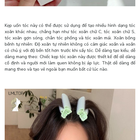
Kẹp uốn tóc này có thể được sử dụng để tạo nhiều hình dạng tóc
xoăn khác nhau, chẳng hạn như tóc xoăn chữ C, tóc xoăn chữ S,
tóc xoăn gợn sóng, chân tóc phồng và tóc xoăn mái. Xoăn bồng
bềnh tự nhiên: Độ xoăn tự nhiên không có cảm giác xoắn và xoắn
có chủ ý, với độ bền tốt hơn trước khi sấy tóc. Dễ dàng tạo kiểu, dễ
dàng mang theo: Chiếc kẹp tóc xoăn này được thiết kế để dễ dàng
cố định và người mới làm quen không bị áp lực. Thật dễ dàng để
mang theo và tạo vẻ ngoài bạn muốn bất cứ lúc nào.