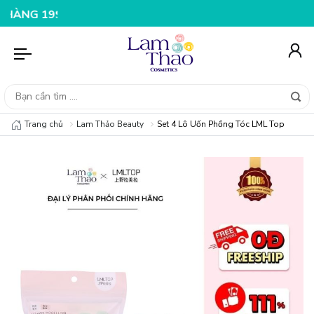
9K
NHẬP MÃ T08FS25K - GIẢM NGAY 25K CHO ĐƠN HÀNG
Trang chủ
Lam Thảo Beauty
Set 4 Lô Uốn Phồng Tóc LML Top