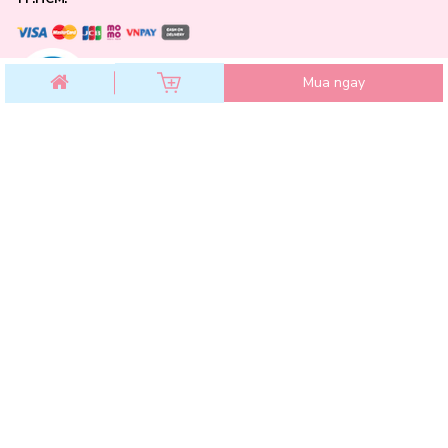
Mua ngay
CHĂM SÓC KHÁCH HÀNG
Chính sách đổi trả
Chính sách bảo mật
Chính sách thanh toán
Điều khoản dịch vụ
Hướng dẫn mua hàng
Hướng dẫn thanh toán VNPAY
Hóa Đơn GTGT