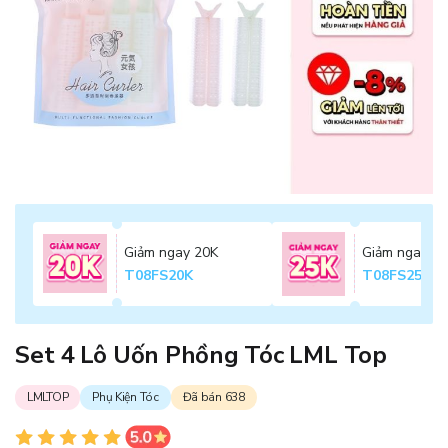
Giảm ngay 20K
Giảm ngay 2
T08FS20K
T08FS25K
Set 4 Lô Uốn Phồng Tóc LML Top
LMLTOP
Phụ Kiện Tóc
Đã bán 638