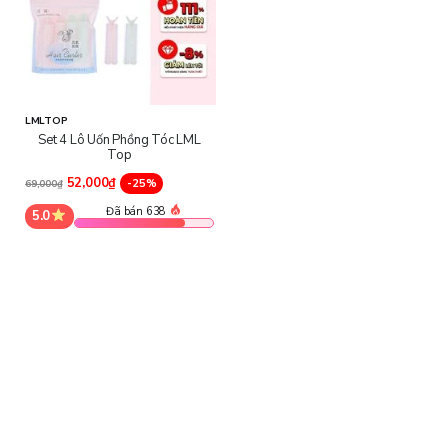
LMLTOP
Set 4 Lô Uốn Phồng Tóc LML
Top
52,000₫
-25%
69,000₫
Đã bán 638
5.0