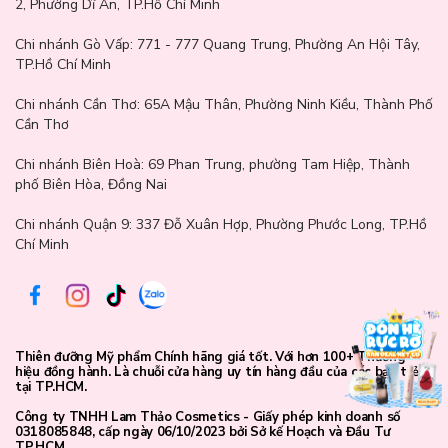
2, Phường Dĩ An, TP.Hồ Chí Minh
Chi nhánh Gò Vấp:
771 - 777 Quang Trung, Phường An Hội Tây,
TP.Hồ Chí Minh
Chi nhánh Cần Thơ:
65A Mậu Thân, Phường Ninh Kiều, Thành Phố
Cần Thơ
Chi nhánh Biên Hoà:
69 Phan Trung, phường Tam Hiệp, Thành
phố Biên Hòa, Đồng Nai
Chi nhánh Quận 9: 337 Đỗ Xuân Hợp, Phường Phước Long, TP.Hồ
Chí Minh
Thiên đưỡng Mỹ phẩm Chính hãng giá tốt. Với hơn 100+ Thương
hiệu đồng hành. Là chuỗi cửa hàng uy tín hàng đầu của các bạn trẻ
tại TP.HCM.
Công ty TNHH Lam Thảo Cosmetics - Giấy phép kinh doanh số
0318085848, cấp ngày 06/10/2023 bởi Sở kế Hoạch và Đầu Tư
TP.HCM.