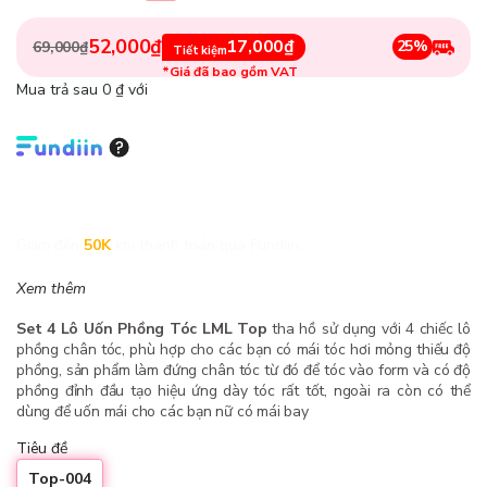
52,000₫
17,000₫
25%
69,000₫
Tiết kiệm
*Giá đã bao gồm VAT
Mua trả sau 0 ₫ với
Giảm đến
50K
khi thanh toán qua Fundiin.
Xem thêm
Set 4 Lô Uốn Phồng Tóc LML Top
tha hồ sử dụng với 4 chiếc lô
phồng chân tóc, phù hợp cho các bạn có mái tóc hơi mỏng thiếu độ
phồng, sản phẩm làm đứng chân tóc từ đó để tóc vào form và có độ
phồng đỉnh đầu tạo hiệu ứng dày tóc rất tốt, ngoài ra còn có thể
dùng để uốn mái cho các bạn nữ có mái bay
Tiêu đề
Top-004