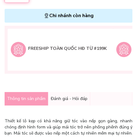
Chi nhánh còn hàng
L
H
t
FREESHIP TOÀN QUỐC HĐ TỪ #199K
9
Q
g
Thông tin sản phẩm
Đánh giá - Hỏi đáp
Thiết kế lô kẹp có khả năng giữ tóc vào nếp gọn gàng, nhanh
chóng định hình form và giúp mái tóc trở nên phồng phềnh đúng ý
bạn. Mái tóc sẽ được vào nếp một cách tự nhiên m
ềm mại tự nhiên.