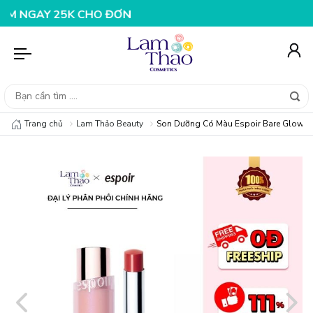
Y 25K CHO ĐƠN HÀNG 99K
NHẬP MÃ T08FS20K - GIẢM N
Trang chủ
Lam Thảo Beauty
Son Dưỡng Có Màu Espoir Bare Glow L