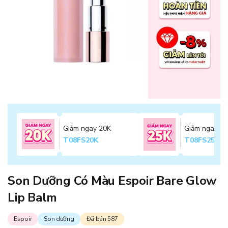
Giảm ngay 20K
Giảm ngay 2
T08FS20K
T08FS25K
Son Dưỡng Có Màu Espoir Bare Glow
Lip Balm
Espoir
Son dưỡng
Đã bán 587