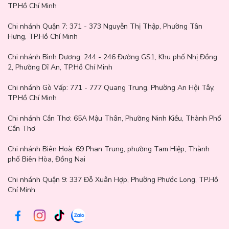
Glow Lip Balm
TP.Hồ Chí Minh
Chi nhánh Quận 7:
371 - 373 Nguyễn Thị Thập, Phường Tân
Hưng, TP.Hồ Chí Minh
Chi nhánh Bình Dương:
244 - 246 Đường GS1, Khu phố Nhị Đồng
2, Phường Dĩ An, TP.Hồ Chí Minh
Chi nhánh Gò Vấp:
771 - 777 Quang Trung, Phường An Hội Tây,
TP.Hồ Chí Minh
Chi nhánh Cần Thơ:
65A Mậu Thân, Phường Ninh Kiều, Thành Phố
Cần Thơ
Chi nhánh Biên Hoà:
69 Phan Trung, phường Tam Hiệp, Thành
phố Biên Hòa, Đồng Nai
Chi nhánh Quận 9: 337 Đỗ Xuân Hợp, Phường Phước Long, TP.Hồ
Chí Minh