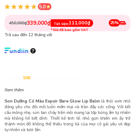
339,000₫
111,000₫
25%
450,000₫
Tiết kiệm
*Giá đã bao gồm VAT
Trả sau đến 12 tháng với
Giảm đến
50K
khi thanh toán qua Fundiin.
Xem thêm
Son Dưỡng Có Màu Espoir Bare Glow Lip Balm
là thỏi som nhỏ
đáng yêu cho đôi môi luôn mềm mại và tràn đầy sức sống. Với kết
cấu mỏng nhẹ, son tan chảy trên môi mang lại lớp bóng ẩm tự nhiên
mà không hề bết dính. Thiết kế tinh tế, nhỏ gọn khiến em ấy trở
thành món đồ không thể thiếu trong túi của mọi cô gái yêu vẻ đẹp
tự nhiên và tươi tắn.