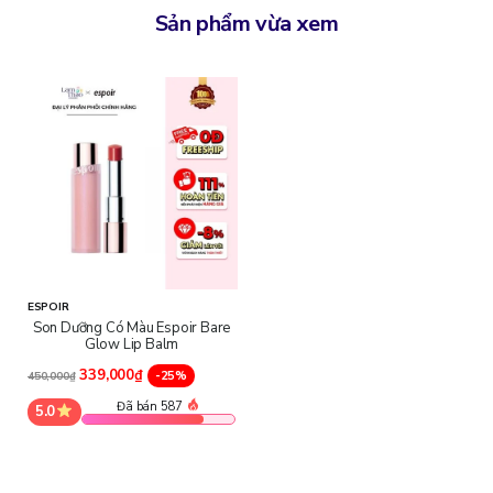
Sản phẩm vừa xem
ESPOIR
Son Dưỡng Có Màu Espoir Bare
Glow Lip Balm
339,000₫
-25%
450,000₫
Đã bán 587
5.0
Thành phần chính có trong son dưỡng
Hydrogenated Polyisobutene, Diisostearyl Malate, Hydrogenated