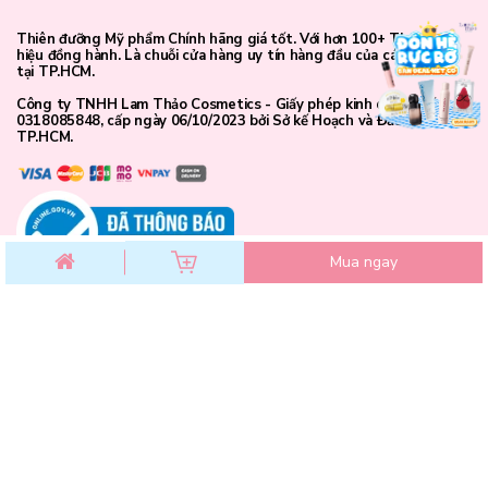
WN605 Darkpresso:
Nâu socola trầm, trưởng thành, cá tính.
Thiên đưỡng Mỹ phẩm Chính hãng giá tốt. Với hơn 100+ Thương
hiệu đồng hành. Là chuỗi cửa hàng uy tín hàng đầu của các bạn trẻ
tại TP.HCM.
Công ty TNHH Lam Thảo Cosmetics - Giấy phép kinh doanh số
0318085848, cấp ngày 06/10/2023 bởi Sở kế Hoạch và Đầu Tư
TP.HCM.
Mua ngay
CHĂM SÓC KHÁCH HÀNG
Chính sách đổi trả