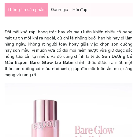
Thông tin sản phẩm
Đánh giá - Hỏi đáp
Đôi môi khô ráp, bong tróc hay xỉn màu luôn khiến nhiều cô nàng
mất tự tin mỗi khi ra ngoài, dù chỉ là những buổi hẹn hò hay đi làm
hằng ngày. Không ít người loay hoay giữa việc chọn son dưỡng
hay son màu, vì muốn vừa có đôi môi mềm mượt, vừa giữ được sắc
hồng tươi tắn tự nhiên. Và đó cũng chính là lý do
Son Dưỡng Có
Màu Espoir Bare Glow Lip Balm
chính thức được ra mắt, một
thỏi son dưỡng có màu nhỏ xinh, giúp đôi môi luôn ẩm mịn, căng
mọng và rạng rỡ.