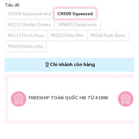
Tiêu đề
CR509 Squeezed xoá
CR509 Squeezed
RD212 Ruddy Cheeks
WN605 Darkpresso
RS113 Pinch Rose
PK023 Ditto Pink
PK024 Peak Berry
PK025 Kitten Jelly
Chi nhánh còn hàng
L
H
t
FREESHIP TOÀN QUỐC HĐ TỪ #199K
9
Q
g