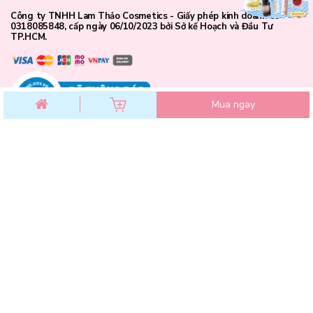
Công ty TNHH Lam Thảo Cosmetics - Giấy phép kinh doanh số
0318085848, cấp ngày 06/10/2023 bởi Sở kế Hoạch và Đầu Tư
TP.HCM.
Mua ngay
CHĂM SÓC KHÁCH HÀNG
Chính sách đổi trả
Chính sách bảo mật
Chính sách thanh toán
Điều khoản dịch vụ
Hướng dẫn mua hàng