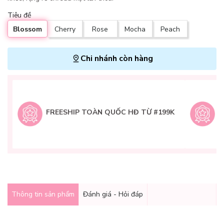
Tiêu đề
Blossom
Cherry
Rose
Mocha
Peach
Chi nhánh còn hàng
L
H
t
FREESHIP TOÀN QUỐC HĐ TỪ #199K
9
Q
g
Thông tin sản phẩm
Đánh giá - Hỏi đáp