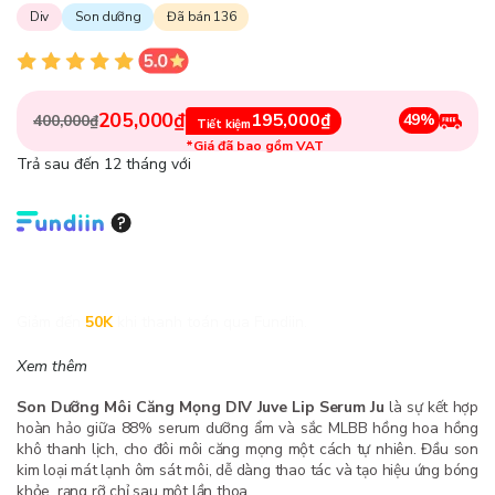
Div
Son dưỡng
Đã bán 136
205,000₫
195,000₫
49%
400,000₫
Tiết kiệm
*Giá đã bao gồm VAT
Trả sau đến 12 tháng với
Giảm đến
50K
khi thanh toán qua Fundiin.
Xem thêm
Son Dưỡng Môi Căng Mọng DIV Juve Lip Serum Ju
là sự kết hợp
hoàn hảo giữa 88% serum dưỡng ẩm và sắc MLBB hồng hoa hồng
khô thanh lịch, cho đôi môi căng mọng một cách tự nhiên. Đầu son
kim loại mát lạnh ôm sát môi, dễ dàng thao tác và tạo hiệu ứng bóng
khỏe, rạng rỡ chỉ sau một lần thoa.