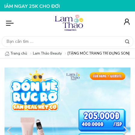
GAY 25K CHO ĐƠN HÀNG 99K
NHẬP MÃ T08FS20K - GIẢM
Trang chủ
Lam Thảo Beauty
[TẶNG MÓC TRANG TRÍ ĐỰNG SON] Son 