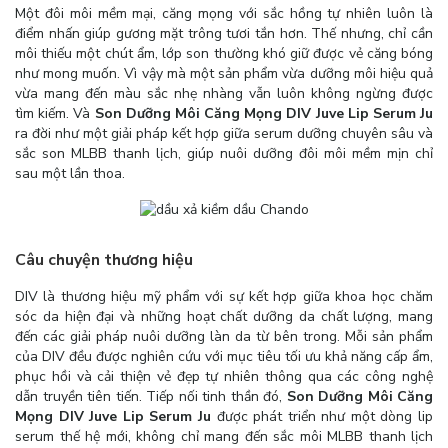
Một đôi môi mềm mại, căng mọng với sắc hồng tự nhiên luôn là
điểm nhấn giúp gương mặt trông tươi tắn hơn. Thế nhưng, chỉ cần
môi thiếu một chút ẩm, lớp son thường khó giữ được vẻ căng bóng
như mong muốn. Vì vậy mà một sản phẩm vừa dưỡng môi hiệu quả
vừa mang đến màu sắc nhẹ nhàng vẫn luôn không ngừng được
tìm kiếm. Và
Son Dưỡng Môi Căng Mọng DIV Juve Lip Serum
Ju
ra đời như một giải pháp kết hợp giữa serum dưỡng chuyên sâu và
sắc son MLBB thanh lịch, giúp nuôi dưỡng đôi môi mềm mịn chỉ
sau một lần thoa.
Câu chuyện thương hiệu
DIV là thương hiệu mỹ phẩm với sự kết hợp giữa khoa học chăm
sóc da hiện đại và những hoạt chất dưỡng da chất lượng, mang
đến các giải pháp nuôi dưỡng làn da từ bên trong. Mỗi sản phẩm
của DIV đều được nghiên cứu với mục tiêu tối ưu khả năng cấp ẩm,
phục hồi và cải thiện vẻ đẹp tự nhiên thông qua các công nghệ
dẫn truyền tiên tiến. Tiếp nối tinh thần đó,
Son Dưỡng Môi Căng
Mọng DIV Juve Lip Serum Ju
được phát triển như một dòng lip
serum thế hệ mới, không chỉ mang đến sắc môi MLBB thanh lịch