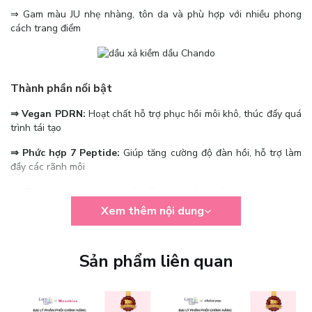
⇒ Gam màu JU nhẹ nhàng, tôn da và phù hợp với nhiều phong
cách trang điểm
Thành phần nổi bật
⇒ Vegan PDRN:
Hoạt chất hỗ trợ phục hồi môi khô, thúc đẩy quá
trình tái tạo
⇒ Phức hợp 7 Peptide:
Giúp tăng cường độ đàn hồi, hỗ trợ làm
đầy các rãnh môi
⇒ Tocopherol (Vitamin E):
Thành phần chống oxy hóa giúp
dưỡng ẩm, khóa ẩm và bảo vệ đôi môi
Xem thêm nội dung
⇒ Công nghệ Exosome:
Hỗ trợ dẫn truyền các dưỡng chất thẩm
thấu sâu vào môi
Sản phẩm liên quan
⇒ Nền công thức chứa 88% serum dưỡng:
Cung cấp độ ẩm dồi
dào, giúp môi luôn mềm mượt và căng bóng