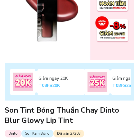
Giảm ngay 20K
Giảm ngay 2
T08FS20K
T08FS25K
Son Tint Bóng Thuần Chay Dinto
Blur Glowy Lip Tint
Dinto
Son Kem Bóng
Đã bán 27203