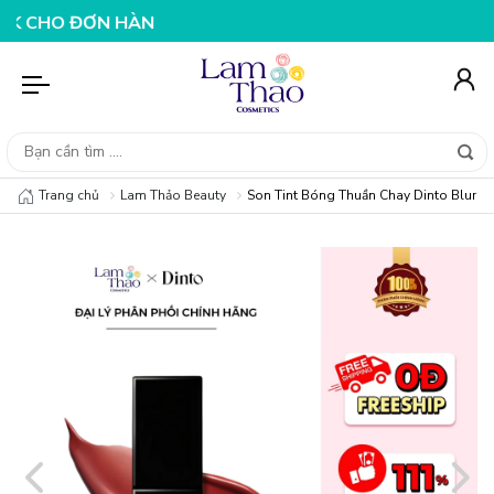
 ĐƠN HÀNG 199K
NHẬP MÃ T08FS25K - GIẢM NGAY 25K 
Trang chủ
Lam Thảo Beauty
Son Tint Bóng Thuần Chay Dinto Blur Gl