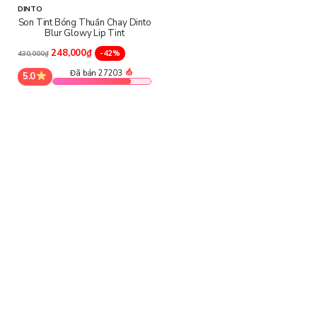
DINTO
Son Tint Bóng Thuần Chay Dinto
Blur Glowy Lip Tint
248,000₫
-42%
430,000₫
Đã bán 27203
5.0
Công dụng của son tint bóng Dinto Blur-Glowy:
Dinto Blur-Glowy Lip Tint
không chỉ mang đến màu sắc tươi
tắn mà còn nổi bật với hiệu ứng bóng nhẹ, giúp đôi môi trông căng
mọng và quyến rũ. Các công dụng chính bao gồm:
Dưỡng ẩm: Công thức đặc biệt giúp duy trì độ ẩm cho đôi môi,
tránh tình trạng khô nứt, đặc biệt trong thời tiết hanh khô.
Giữ màu lâu trôi: Sản phẩm có khả năng bám màu tốt, giúp đôi môi