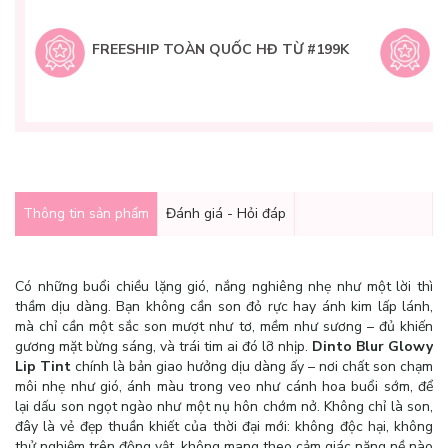
L
H
t
FREESHIP TOÀN QUỐC HĐ TỪ #199K
9
Q
g
Thông tin sản phẩm
Đánh giá - Hỏi đáp
Có những buổi chiều lặng gió, nắng nghiêng nhẹ như một lời thì
thầm dịu dàng. Bạn không cần son đỏ rực hay ánh kim lấp lánh,
mà chỉ cần một sắc son mượt như tơ, mềm như sương – đủ khiến
gương mặt bừng sáng, và trái tim ai đó lỡ nhịp.
Dinto Blur Glowy
Lip Tint
chính là bản giao hưởng dịu dàng ấy – nơi chất son chạm
môi nhẹ như gió, ánh màu trong veo như cánh hoa buổi sớm, để
lại dấu son ngọt ngào như một nụ hôn chớm nở. Không chỉ là son,
đây là vẻ đẹp thuần khiết của thời đại mới: không độc hại, không
thử nghiệm trên động vật, không mang theo cảm giác nặng nề nào