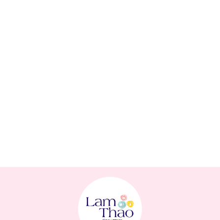
luôn rạng rỡ suốt cả ngày mà không cần dặm lại.
Hiệu ứng bóng tự nhiên: Mang lại lớp bóng nhẹ, tạo nên đôi môi
căng mọng mà vẫn tự nhiên, phù hợp cho cả phong cách trang
điểm nhẹ nhàng và cá tính.
Thành phần thuần chay, lành tính: Sản phẩm không chứa các chất
gây hại cho môi, thích hợp cho mọi loại da, kể cả da nhạy cảm.