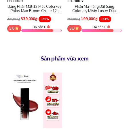
COLORKEY
COLORKEY
Bảng Phấn Mắt 12 Màu Colorkey
Phấn Má Hồng Bắt Sáng
Pokky Mao Bloom Chase 12-
Colorkey Misty Luster Dual
Color Eyeshadow Palette
Highlighter Blush
339,000₫
199,000₫
-29%
-23%
Giấy chứng nhận đại lý:
479,000₫
259,000₫
Đã bán 0
Đã bán 0
5.0
5.0
Sản phẩm vừa xem