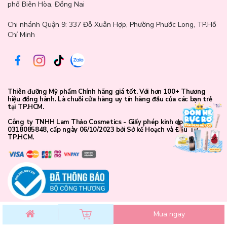
phố Biên Hòa, Đồng Nai
Chi nhánh Quận 9: 337 Đỗ Xuân Hợp, Phường Phước Long, TP.Hồ
Chí Minh
Thiên đưỡng Mỹ phẩm Chính hãng giá tốt. Với hơn 100+ Thương
hiệu đồng hành. Là chuỗi cửa hàng uy tín hàng đầu của các bạn trẻ
tại TP.HCM.
Công ty TNHH Lam Thảo Cosmetics - Giấy phép kinh doanh số
0318085848, cấp ngày 06/10/2023 bởi Sở kế Hoạch và Đầu Tư
TP.HCM.
Mua ngay
#201 - Nobilitas: màu cam san hô