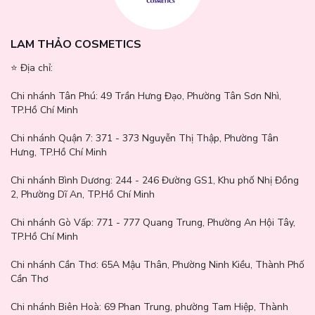
LAM THẢO COSMETICS
⭐️ Địa chỉ:
Chi nhánh Tân Phú:
49 Trần Hưng Đạo, Phường Tân Sơn Nhì,
TP.Hồ Chí Minh
Chi nhánh Quận 7:
371 - 373 Nguyễn Thị Thập, Phường Tân
Hưng, TP.Hồ Chí Minh
Bảng màu:
Chi nhánh Bình Dương:
244 - 246 Đường GS1, Khu phố Nhị Đồng
2, Phường Dĩ An, TP.Hồ Chí Minh
Son Tint Bóng Thuần Chay Dinto Blur Glowy Lip Tint
nhà
Dinto không chỉ được yêu thích nhờ công dụng giữ màu lâu trôi và
Chi nhánh Gò Vấp:
771 - 777 Quang Trung, Phường An Hội Tây,
mang lại độ bóng tự nhiên mà còn nhờ bảng màu đa dạng giúp
TP.Hồ Chí Minh
các nàng thoải mái lựa chọn:
Chi nhánh Cần Thơ:
65A Mậu Thân, Phường Ninh Kiều, Thành Phố
Cần Thơ
Chi nhánh Biên Hoà:
69 Phan Trung, phường Tam Hiệp, Thành