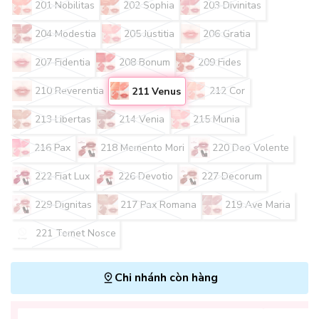
201 Nobilitas
202 Sophia
203 Divinitas
204 Modestia
205 Justitia
206 Gratia
207 Fidentia
208 Bonum
209 Fides
210 Reverentia
212 Cor
211 Venus
213 Libertas
214 Venia
215 Munia
216 Pax
218 Memento Mori
220 Deo Volente
222 Fiat Lux
226 Devotio
227 Decorum
229 Dignitas
217 Pax Romana
219 Ave Maria
221 Temet Nosce
Chi nhánh còn hàng