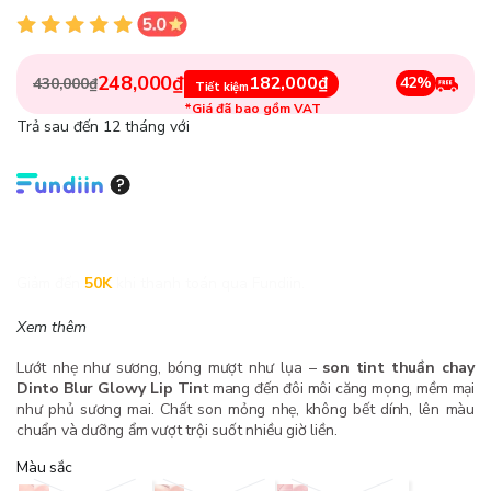
248,000₫
182,000₫
42%
430,000₫
Tiết kiệm
*Giá đã bao gồm VAT
Trả sau đến 12 tháng với
Giảm đến
50K
khi thanh toán qua Fundiin.
Xem thêm
Lướt nhẹ như sương, bóng mượt như lụa –
son tint thuần chay
Dinto Blur Glowy Lip Tin
t mang đến đôi môi căng mọng, mềm mại
như phủ sương mai. Chất son mỏng nhẹ, không bết dính, lên màu
chuẩn và dưỡng ẩm vượt trội suốt nhiều giờ liền.
Màu sắc