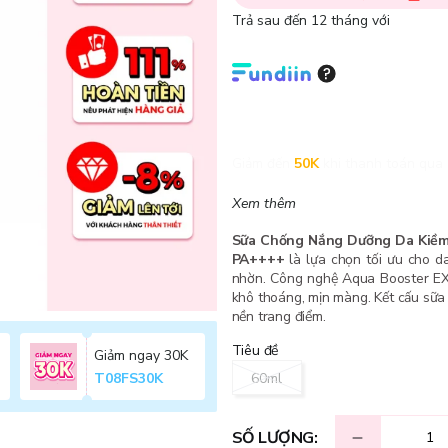
Trả sau đến 12 tháng với
Giảm đến
50K
khi thanh toán qua 
Xem thêm
Sữa Chống Nắng Dưỡng Da Kiềm 
PA++++
là lựa chọn tối ưu cho 
nhờn. Công nghệ Aqua Booster EX v
khô thoáng, mịn màng. Kết cấu sữa
nền trang điểm.
Tiêu đề
Giảm ngay 30K
60ml
T08FS30K
SỐ LƯỢNG: