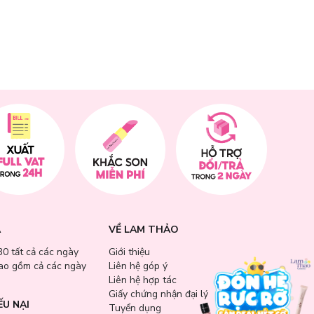
 PA++++
.
Lam
ảo vệ da dầu,
A
VỀ LAM THẢO
30 tất cả các ngày
Giới thiệu
bao gồm cả các ngày
Liên hệ góp ý
Liên hệ hợp tác
Giấy chứng nhận đại lý
ẾU NẠI
Tuyển dụng