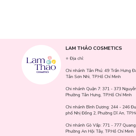
Bảo vệ da khỏi tia UV đồng thời kiểm soát dầu cho làn da k
Thảo Cosmetics
cam kết hàng chính hãng, giá tốt và gia
giữ sắc mịn và sẵn sàng cho mọi thử thách!
LAM THẢO COSMETICS
⭐️ Địa chỉ:
Chi nhánh Tân Phú:
49 Trần Hưng Đ
Tân Sơn Nhì, TP.Hồ Chí Minh
Chi nhánh Quận 7:
371 - 373 Nguyễn
Phường Tân Hưng, TP.Hồ Chí Minh
Chi nhánh Bình Dương:
244 - 246 Đ
phố Nhị Đồng 2, Phường Dĩ An, TP.H
Chi nhánh Gò Vấp:
771 - 777 Quang
Phường An Hội Tây, TP.Hồ Chí Minh