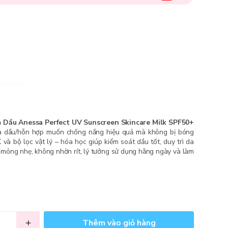
Fundiin.
Dầu Anessa Perfect UV Sunscreen Skincare Milk SPF50+
da dầu/hỗn hợp muốn chống nắng hiệu quả mà không bị bóng
à bộ lọc vật lý – hóa học giúp kiểm soát dầu tốt, duy trì da
 mỏng nhẹ, không nhờn rít, lý tưởng sử dụng hằng ngày và làm
Thêm vào giỏ hàng