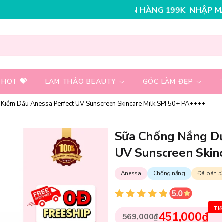
0K CHO ĐƠN HÀNG 199K
NHẬP MÃ T08FS25K - GIẢM N
 HOT 💝
LAM THẢO BEAUTY
GÓC LÀM ĐẸP
Kiềm Dầu Anessa Perfect UV Sunscreen Skincare Milk SPF50+ PA++++
Sữa Chống Nắng Dư
UV Sunscreen Skin
Anessa
Chống nắng
Đã bán 5
Tiế
451,000₫
569,000₫