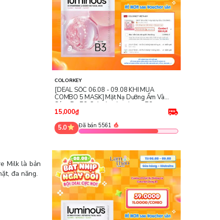
COLORKEY
[DEAL SỐC 06.08 - 09.08 KHI MUA
COMBO 5 MASK] Mặt Nạ Dưỡng Ẩm Và
Sáng Da B3 Colorkey Luminous B3
Brightening & Nourishing Facial Mask -
15,000₫
Rose
Đã bán 5561
5.0
e Milk là bản
ặt, đa năng.