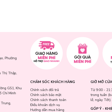
hô thoáng với
Anessa Perfect UV Sunscreen Skincare Milk SPF50+
o nhanh. Đặt hàng ngay để sở hữu sản phẩm chống nắng thông minh – b
ạo, Phường
 Thị Thập,
CHĂM SÓC KHÁCH HÀNG
GIỜ MỞ CỬ
ường GS1, Khu
Chính sách đổi trả
Từ 9:00 - 21:
ồ Chí Minh
Chính sách bảo mật
trong tuần (
Chính sách thanh toán
lễ, ngày Tết).
 Trung,
Điều khoản dịch vụ
GÓP Ý - KHI
Hướng dẫn mua hàng