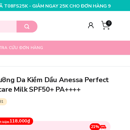
GAY 25K CHO ĐƠN HÀNG 99K
NHẬP MÃ T08FS20K - GIẢM
0
TRA CỨU ĐƠN HÀNG
ỡng Da Kiềm Dầu Anessa Perfect
care Milk SPF50+ PA++++
31
118,000₫
t kiệm
21%