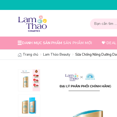
NHẬP MÃ T08FS30K - GIẢM NGAY 3
DANH MỤC SẢN PHẨM
SẢN PHẨM MỚI
💝 DEAL
Trang chủ
Lam Thảo Beauty
Sữa Chống Nắng Dưỡng Da 