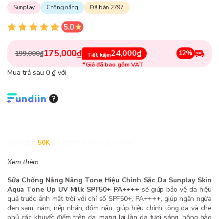
Sunplay
Chống nắng
Đã bán 2797
175,000₫
24,000₫
12%
199,000₫
Tiết kiệm
*Giá đã bao gồm VAT
Mua trả sau 0 ₫ với
Giảm đến
50K
khi thanh toán qua Fundiin.
Xem thêm
Sữa Chống Nắng Nâng Tone Hiệu Chỉnh Sắc Da Sunplay Skin
Aqua Tone Up UV Milk SPF50+ PA++++
sẽ giúp bảo vệ da hiệu
quả trước ánh mặt trời với chỉ số SPF50+, PA++++, giúp ngăn ngừa
đen sạm, nám, nếp nhăn, đốm nâu, giúp hiệu chỉnh tông da và che
phủ các khuyết điểm trên da, mang lại làn da tươi sáng, hồng hào