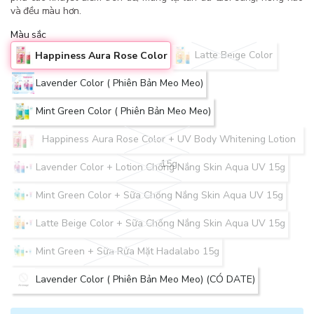
và đều màu hơn.
Màu sắc
Latte Beige Color
Happiness Aura Rose Color
Lavender Color ( Phiên Bản Meo Meo)
Mint Green Color ( Phiên Bản Meo Meo)
Happiness Aura Rose Color + UV Body Whitening Lotion
15g
Lavender Color + Lotion Chống Nắng Skin Aqua UV 15g
Mint Green Color + Sữa Chống Nắng Skin Aqua UV 15g
Latte Beige Color + Sữa Chống Nắng Skin Aqua UV 15g
Mint Green + Sữa Rửa Mặt Hadalabo 15g
Lavender Color ( Phiên Bản Meo Meo) (CÓ DATE)