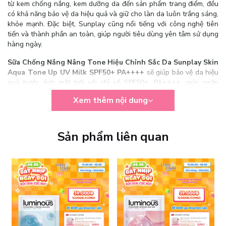
từ kem chống nắng, kem dưỡng da đến sản phẩm trang điểm, đều
có khả năng bảo vệ da hiệu quả và giữ cho làn da luôn trắng sáng,
khỏe mạnh. Đặc biệt, Sunplay cũng nổi tiếng với công nghệ tiên
tiến và thành phần an toàn, giúp người tiêu dùng yên tâm sử dụng
hàng ngày.
Sữa Chống Nắng Nâng Tone Hiệu Chỉnh Sắc Da Sunplay Skin
Aqua Tone Up UV Milk SPF50+ PA++++
sẽ giúp bảo vệ da hiệu
quả trước ánh mặt trời với chỉ số SPF50+, PA++++, giúp ngăn
ngừa đen sạm, nám, nếp nhăn, đốm nâu, giúp hiệu chỉnh tông da
Xem thêm nội dung
và che phủ các khuyết điểm trên da, mang lại làn da tươi sáng,
hồng hào và đều màu hơn.
Sản phẩm liên quan