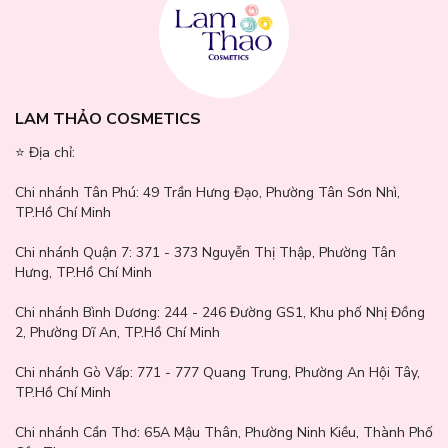
Acrylates/Dimethicone Copolymer, Dimethicone Crosspolymer,
Polyglyceryl-2 Triisostearate, Synthetic Fluorphlogopite, Tin
Oxide, Silica, Mica, Polystyrene, Polyvinyl Alcohol, Disodium
EDTA, Alumina, Stearoyl Glutamic Acid, Acrylates/C10-30 Alkyl
Acrylate Crosspolymer, Triethanolamine, Citric Acid, Sodium
Citrate, Phenoxyethanol, Fragrance, CI 77491, CI 77492, CI 77499,
LAM THẢO COSMETICS
CI 77891
⭐️ Địa chỉ:
Chi nhánh Tân Phú:
49 Trần Hưng Đạo, Phường Tân Sơn Nhì,
TP.Hồ Chí Minh
Chi nhánh Quận 7:
371 - 373 Nguyễn Thị Thập, Phường Tân
Hưng, TP.Hồ Chí Minh
Chi nhánh Bình Dương:
244 - 246 Đường GS1, Khu phố Nhị Đồng
2, Phường Dĩ An, TP.Hồ Chí Minh
Chi nhánh Gò Vấp:
771 - 777 Quang Trung, Phường An Hội Tây,
TP.Hồ Chí Minh
Chi nhánh Cần Thơ:
65A Mậu Thân, Phường Ninh Kiều, Thành Phố