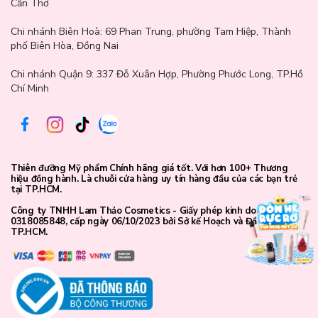
Cần Thơ
Chi nhánh Biên Hoà:
69 Phan Trung, phường Tam Hiệp, Thành
phố Biên Hòa, Đồng Nai
Chi nhánh Quận 9: 337 Đỗ Xuân Hợp, Phường Phước Long, TP.Hồ
Mint Green Color: Cyclopentasiloxane, Water, Zinc Oxide,
Chí Minh
Ethylhexyl Methoxycinnamate, Methyl Methacrylate
Crosspolymer, Isononyl Isononanoate, Silica, Talc, Lauryl PEG-9,
Polydimethylsiloxyethyl Dimethicone, Dimethicone, Simmondsia
Chinensis (Jojoba) Seed Oil, Triethylhexyl Trimellitate,
Polymethylsilsesquioxane, Hydrated Silica, Phenyl Trimethicone,
Thiên đưỡng Mỹ phẩm Chính hãng giá tốt. Với hơn 100+ Thương
Niacinamide, Pearl Powder, Titanium Dioxide, Tocopheryl
hiệu đồng hành. Là chuỗi cửa hàng uy tín hàng đầu của các bạn trẻ
Acetate, Sodium Hyaluronate, Arginine, Diethylamino
tại TP.HCM.
Hydroxybenzoyl Hexyl Benzoate, Tocopherol, Ascorbyl
Công ty TNHH Lam Thảo Cosmetics - Giấy phép kinh doanh số
Glucoside, Acrylates/Dimethicone Copolymer, Dimethicone
0318085848, cấp ngày 06/10/2023 bởi Sở kế Hoạch và Đầu Tư
Crosspolymer, Polystyrene, Polyvinyl Alcohol, Disodium EDTA,
TP.HCM.
Glycol Dimethacrylate Crosspolymer, Butylene Glycol, Hydrogen
Dimethicone, Tin Oxide, Acrylates/C10-30 Alkyl Acrylate
Crosspolymer, Hydrolyzed Collagen, Bis-Ethylhexyloxyphenol
Methoxyphenyl Triazine, Synthetic Fluorphlogopite, Alumina,
Triethanolamine, Fragrance, CI 19140, CI 42090