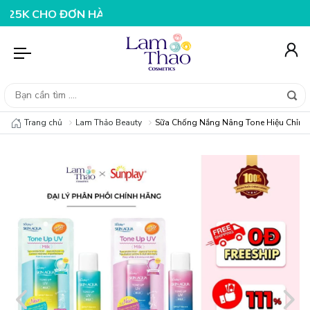
O ĐƠN HÀNG 199K
NHẬP MÃ T08FS25K - GIẢM NGAY 25
Trang chủ
Lam Thảo Beauty
Sữa Chống Nắng Nâng Tone Hiệu Chỉnh 