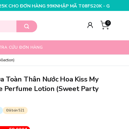
NHẬP MÃ T08FS25K - GIẢM NGAY 25K CHO ĐƠN HÀNG 9
0
TRA CỨU ĐƠN HÀNG
lection)
a Toàn Thân Nước Hoa Kiss My
e Perfume Lotion (Sweet Party
Đã bán 521