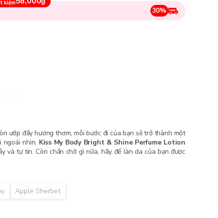
58,000₫
t kiệm
30%
Fundiin.
òn ướp đầy hương thơm, mỗi bước đi của bạn sẽ trở thành một
i ngoái nhìn.
Kiss My Body Bright & Shine Perfume Lotion
lẫy và tự tin. Còn chần chờ gì nữa, hãy để làn da của bạn được
my
Apple Sherbet