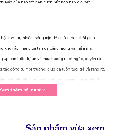
chuyển của bạn trở nên cuốn hút hơn bao giờ hết.
bật tone tự nhiên, sáng mịn đều màu theo thời gian.
ạng khô ráp, mang lại làn da căng mọng và mềm mại.
giúp bạn luôn tự tin với mùi hương ngọt ngào, quyến rũ.
 tác động từ môi trường, giúp da luôn tươi trẻ và rạng rỡ.
hẩm thấu nhanh chóng mà không gây cảm giác nhờn rít.
Xem thêm nội dung
ự thư giãn và dễ chịu suốt cả ngày.
Sản phẩm vừa xem