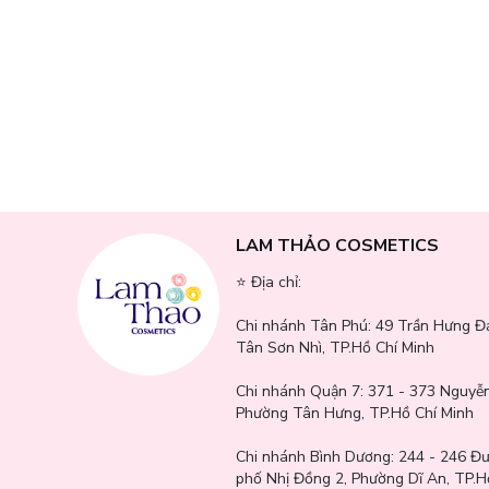
LAM THẢO COSMETICS
Thành phần chi tiết:
⭐️ Địa chỉ:
Water, Glycerin, Paraffinum Liquidum, Dimethicone, Petro
Chi nhánh Tân Phú:
49 Trần Hưng Đ
Palmitate, Phenoxyethanol, Sorbitan Stearate, Triethano
Tân Sơn Nhì, TP.Hồ Chí Minh
Disodium EDTA, Ethylhexylglycerin, Tocopheryl Acetate
Glutathione, Ascorbyl Glucoside, Butylene Glycol, Chamaecy
Chi nhánh Quận 7:
371 - 373 Nguyễn
Citrus Unshiu Fruit Oil, Vitis Vinifera (Grape) Seed Oil
Phường Tân Hưng, TP.Hồ Chí Minh
Hyaluronic Acid, Citric Acid, Sodium Sulfite, Disodium Pho
Sophora Flavescens Root Extract, Glycyrrhiza Glabra
Chi nhánh Bình Dương:
244 - 246 Đ
Hydroxypropyltrimonium Hyaluronate, Potassium Hyalurona
phố Nhị Đồng 2, Phường Dĩ An, TP.H