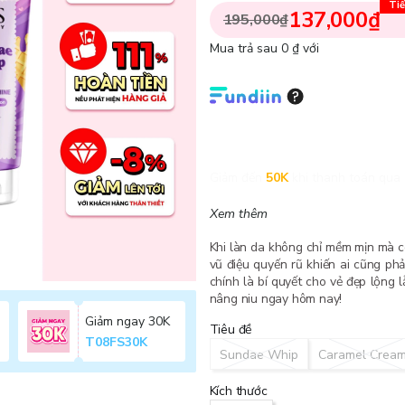
Tiế
137,000₫
195,000₫
Mua trả sau 0 ₫ với
Giảm đến
50K
khi thanh toán qua 
Xem thêm
Khi làn da không chỉ mềm mịn mà c
vũ điệu quyến rũ khiến ai cũng phả
chính là bí quyết cho vẻ đẹp lộng 
nâng niu ngay hôm nay!
Giảm ngay 30K
Tiêu đề
T08FS30K
Sundae Whip
Caramel Crea
Kích thước