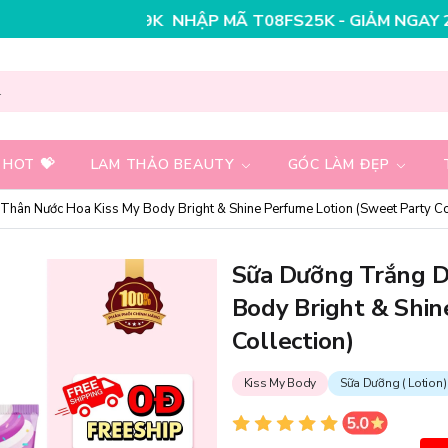
 MÃ T08FS30K - GIẢM NGAY 30K CHO ĐƠN HÀNG 199K
 HOT 💝
LAM THẢO BEAUTY
GÓC LÀM ĐẸP
hân Nước Hoa Kiss My Body Bright & Shine Perfume Lotion (Sweet Party Col
Sữa Dưỡng Trắng D
Body Bright & Shin
Collection)
Kiss My Body
Sữa Dưỡng ( Lotion)