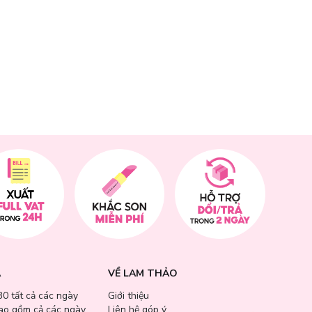
te, Isopropyl
 Niacinamide,
la Seed Oil,
llus Ferment,
lysorbate 20,
luronic Acid,
A
VỀ LAM THẢO
Hyaluronate,
30 tất cả các ngày
Giới thiệu
um Acetylated
bao gồm cả các ngày
Liên hệ góp ý