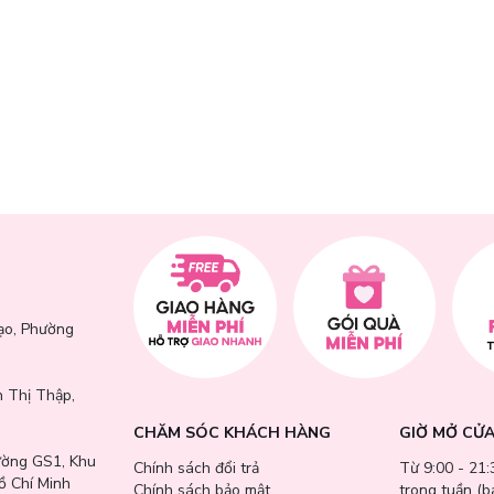
latum, Cetyl Alcohol, Fragrance, Glyceryl Stearate, PEG-100 Steara
ạo, Phường
lamine, Carbomer, Ammonium Acryloyldimethyltaurate/VP Copolymer,
, Aloe Barbadensis Leaf Juice, Macadamia Integrifolia/Tetraphyl
paris Obtusa Leaf Extract, Glycyrrhiza Inflata Root Extract, Lactobaci
 Thị Thập,
, 1,2-Hexanediol, Arbutin, Tranexamic Acid, Sodium Hyaluronate, Po
sphate, Potassium Phosphate, Succinoyl Atelocollagen, Hydrolyzed Hya
CHĂM SÓC KHÁCH HÀNG
GIỜ MỞ CỬ
 Root Extract, Saururus Chinensis Extract, Hydrolyzed Sodium 
ường GS1, Khu
Chính sách đổi trả
Từ 9:00 - 21:
te, PEG-9 Diglycidyl Ether/Sodium Hyaluronate Crosspolymer, Sodi
ồ Chí Minh
Chính sách bảo mật
trong tuần (