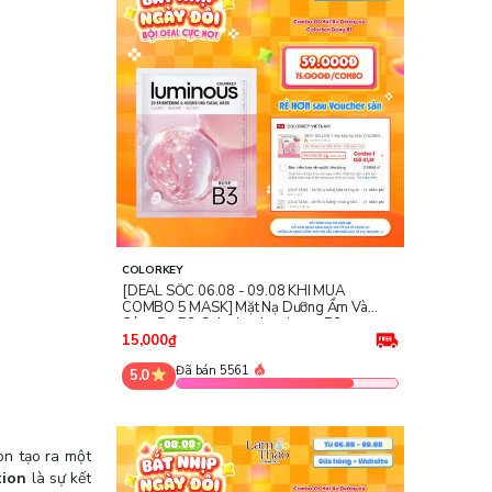
COLORKEY
[DEAL SỐC 06.08 - 09.08 KHI MUA
COMBO 5 MASK] Mặt Nạ Dưỡng Ẩm Và
Sáng Da B3 Colorkey Luminous B3
Brightening & Nourishing Facial Mask -
15,000₫
Rose
Đã bán 5561
5.0
n tạo ra một
tion
là sự kết