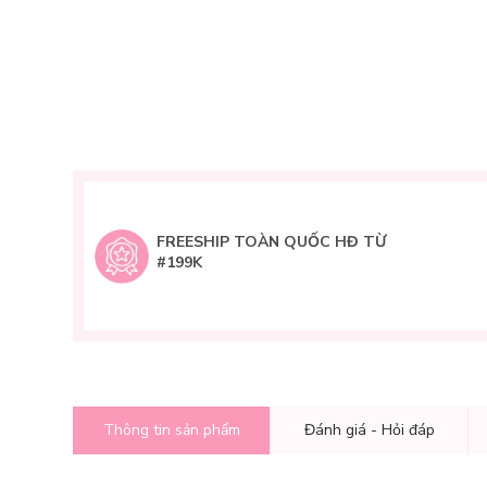
FREESHIP TOÀN QUỐC HĐ TỪ
#199K
Thông tin sản phẩm
Đánh giá - Hỏi đáp