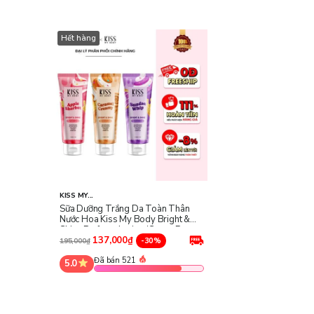
Hết hàng
KISS MY...
Sữa Dưỡng Trắng Da Toàn Thân
Nước Hoa Kiss My Body Bright &
Shine Perfume Lotion (Sweet Party
Collection)
137,000₫
-30%
195,000₫
Đã bán 521
5.0