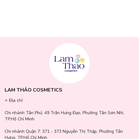
Thông số sản phẩm
LAM THẢO COSMETICS
Thương hiệu: Cosrx
⭐️ Địa chỉ:
Xuất xứ: Hàn Quốc
Chi nhánh Tân Phú:
49 Trần Hưng Đạo, Phường Tân Sơn Nhì,
Dung tích: 50ml - 150ml
TP.Hồ Chí Minh
Chi nhánh Quận 7:
371 - 373 Nguyễn Thị Thập, Phường Tân
Hưng, TP.Hồ Chí Minh