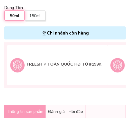
Dung Tích
50ml
150ml
Chi nhánh còn hàng
L
H
t
FREESHIP TOÀN QUỐC HĐ TỪ #199K
9
Q
g
Thông tin sản phẩm
Đánh giá - Hỏi đáp