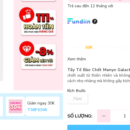
Trả sau đến 12 tháng với
Giảm đến
50K
khi thanh toán qua 
Xem thêm
Tẩy Tế Bào Chết Manyo Galact
chiết xuất từ thiên nhiên và khôn
cách nhẹ nhàng mà không gây kích ư
Kích thước
75ml
Giảm ngay 30K
T08FS30K
SỐ LƯỢNG: