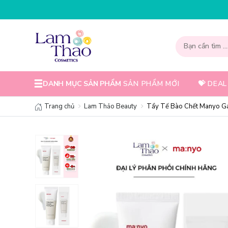
NHẬP MÃ T08FS30K - GIẢM NGAY 30K C
DANH MỤC SẢN PHẨM
SẢN PHẨM MỚI
💝 DEAL
Trang chủ
Lam Thảo Beauty
Tẩy Tế Bào Chết Manyo Ga