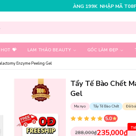
HO ĐƠN HÀNG 199K
NHẬP MÃ T08FS25K - GIẢM NGAY 2
 HOT 💝
LAM THẢO BEAUTY
GÓC LÀM ĐẸP
lactomy Enzyme Peeling Gel
Tẩy Tế Bào Chết M
Gel
Ma:nyo
Tẩy Tế Bào Chết
Đã bá
Tiế
235,000₫
288,000₫