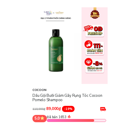
COCOON
Dầu Gội Bưởi Giảm Gãy Rụng Tóc Cocoon
Pomelo Shampoo
89,000₫
-19%
110,000₫
Đã bán 1653
5.0