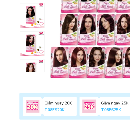
Giảm ngay 20K
Giảm ngay 25K
T08FS20K
T08FS25K