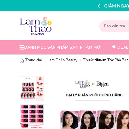
NHẬP MÃ T08FS30K - GIẢM NGAY 30K CHO ĐƠN 
DANH MỤC SẢN PHẨM
SẢN PHẨM MỚI
💝 DEAL
Trang chủ
Lam Thảo Beauty
Thuốc Nhuộm Tóc Phủ Bạc 