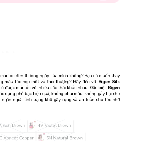
Fundiin.
 mái tóc đen thường ngày của mình không? Bạn có muốn thay
ng màu tóc hợp mốt và thời thượng? Hãy đến với
Bigen Silk
ó được mái tóc với nhiều sắc thái khác nhau. Đặc biệt,
Bigen
ác dụng phủ bạc hiệu quả, không phai màu, không gây hại cho
, ngăn ngừa tình trạng khô gãy rụng và an toàn cho tóc nhờ
.
A Ash Brown
4V Violet Brown
C Apricot Copper
5N Natural Brown