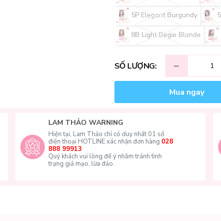
5P Elegant Burgundy
5
8B Light Begie Blonde
SỐ LƯỢNG:
Mua ngay
LAM THẢO WARNING
Hiện tại, Lam Thảo chỉ có duy nhất 01 số
điện thoại HOTLINE xác nhận đơn hàng
028
888 99913
Quý khách vui lòng để ý nhằm tránh tình
trạng giả mạo, lừa đảo.