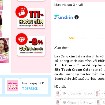
Mua trả sau 0 ₫ với
Giảm đến
50K
khi thanh toán qua 
Xem thêm
Bạn đang cảm thấy nhàm chán với
đổi phong cách của mình với nhữ
Touch Cream Color
để giúp bạn c
Silk Touch Cream Color
còn có t
da đầu, mang lại mái tóc mềm mại
thành phần chiết xuất từ ​​thảo dược
Giảm ngay 30K
Màu sắc
T08FS30K
3N Brownnish Black
4
5B Chocolate Brown
5