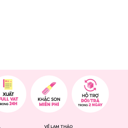
u tự nhiên và
i tóc đẹp như
 thời kết hợp
ợt, óng ả như
 tóc như:
c axit amin có
 khỏe và mượt
 hơn.
tamin D. Ngoài
đa và giúp tóc
A
VỀ LAM THẢO