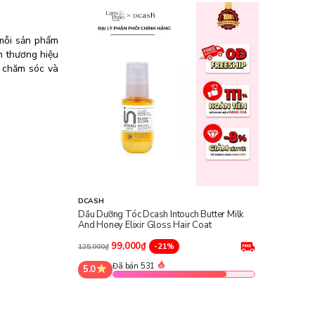
 mỗi sản phẩm
h thương hiệu
 chăm sóc và
DCASH
Dầu Dưỡng Tóc Dcash Intouch Butter Milk
And Honey Elixir Gloss Hair Coat
99,000₫
-21%
125,000₫
Đã bán 531
5.0