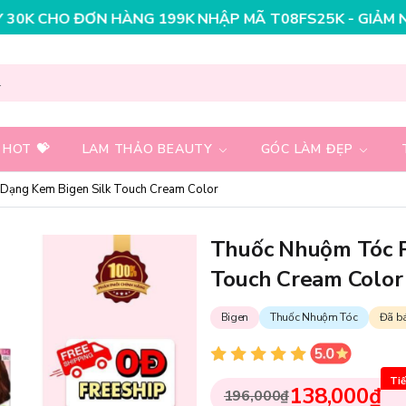
HÀNG 199K
NHẬP MÃ T08FS25K - GIẢM NGAY 25K CHO Đ
 HOT 💝
LAM THẢO BEAUTY
GÓC LÀM ĐẸP
Dạng Kem Bigen Silk Touch Cream Color
Thuốc Nhuộm Tóc P
Touch Cream Color
Bigen
Thuốc Nhuộm Tóc
Đã b
Tiế
138,000₫
196,000₫