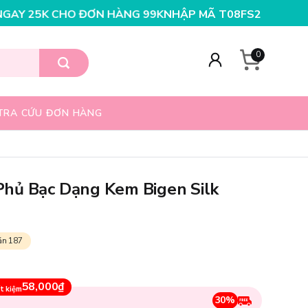
ƠN HÀNG 99K
NHẬP MÃ T08FS20K - GIẢM NGAY 20K CHO
0
TRA CỨU ĐƠN HÀNG
hủ Bạc Dạng Kem Bigen Silk
án 187
58,000₫
t kiệm
30%