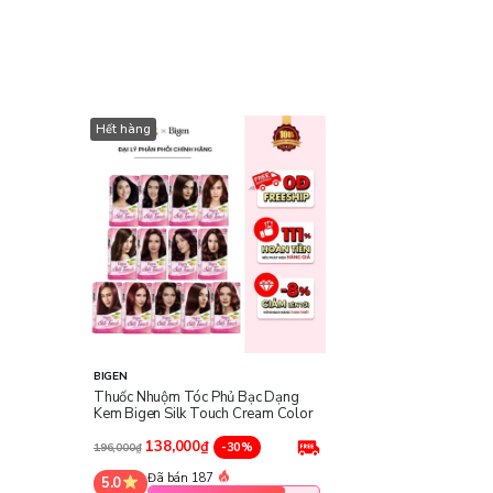
Hết hàng
BIGEN
Thuốc Nhuộm Tóc Phủ Bạc Dạng
Kem Bigen Silk Touch Cream Color
138,000₫
-30%
196,000₫
Đã bán 187
5.0