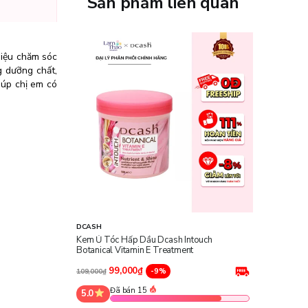
Sản phẩm liên quan
hiệu chăm sóc
g dưỡng chất,
iúp chị em có
DCASH
Kem Ủ Tóc Hấp Dầu Dcash Intouch
Botanical Vitamin E Treatment
99,000₫
-9%
109,000₫
Đã bán 15
5.0