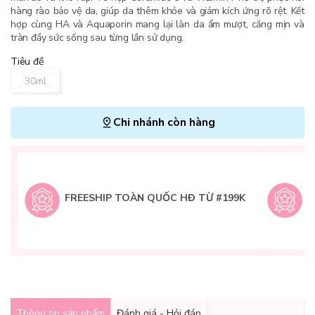
hàng rào bảo vệ da, giúp da thêm khỏe và giảm kích ứng rõ rệt. Kết
hợp cùng HA và Aquaporin mang lại làn da ẩm mượt, căng mịn và
tràn đầy sức sống sau từng lần sử dụng.
Tiêu đề
30ml
Chi nhánh còn hàng
L
H
t
FREESHIP TOÀN QUỐC HĐ TỪ #199K
9
Q
g
Thông tin sản phẩm
Đánh giá - Hỏi đáp