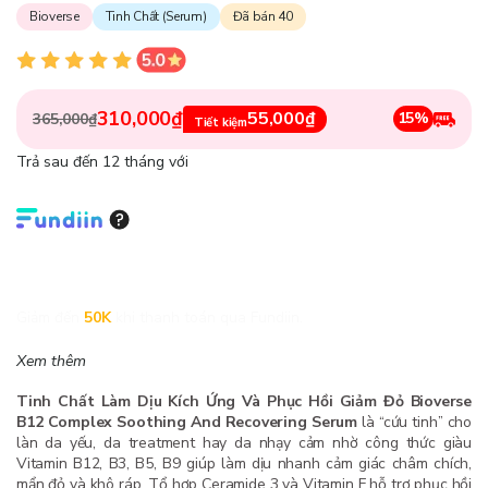
Bioverse
Tinh Chất (Serum)
Đã bán 40
310,000₫
55,000₫
15%
365,000₫
Tiết kiệm
Trả sau đến 12 tháng với
Giảm đến
50K
khi thanh toán qua Fundiin.
Xem thêm
Tinh Chất Làm Dịu Kích Ứng Và Phục Hồi Giảm Đỏ Bioverse
B12 Complex Soothing And Recovering Serum
là “cứu tinh” cho
làn da yếu, da treatment hay da nhạy cảm nhờ công thức giàu
Vitamin B12, B3, B5, B9 giúp làm dịu nhanh cảm giác châm chích,
mẩn đỏ và khô ráp. Tổ hợp Ceramide 3 và Vitamin F hỗ trợ phục hồi