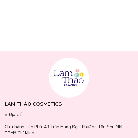
Aquaporin:
Tăng cường khả năng dẫn truyền nước giữa các tế
bào, giúp da được nuôi dưỡng và ngậm nước từ bên trong.
LAM THẢO COSMETICS
⭐️ Địa chỉ:
Chi nhánh Tân Phú:
49 Trần Hưng Đạo, Phường Tân Sơn Nhì,
TP.Hồ Chí Minh