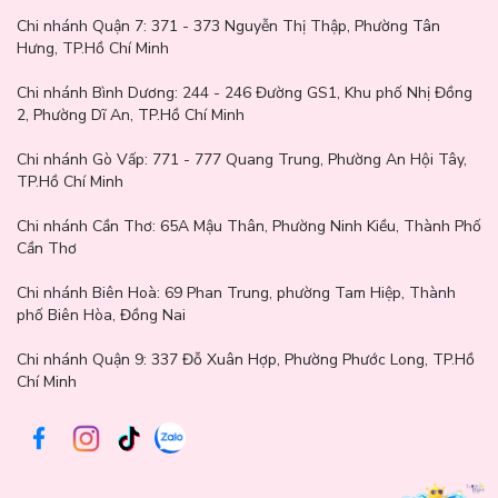
Chi nhánh Quận 7:
371 - 373 Nguyễn Thị Thập, Phường Tân
Hưng, TP.Hồ Chí Minh
Hướng dẫn sử dụng và bảo quản tinh chất
Chi nhánh Bình Dương:
244 - 246 Đường GS1, Khu phố Nhị Đồng
2, Phường Dĩ An, TP.Hồ Chí Minh
Sau khi làm sạch và cân bằng da bằng toner, lấy 1-2 giọt tinh
chất Bioverse B12 Complex Soothing & Recovering Serum ra lòng
Chi nhánh Gò Vấp:
771 - 777 Quang Trung, Phường An Hội Tây,
bàn tay.
TP.Hồ Chí Minh
Nhẹ nhàng thoa đều lên toàn bộ khuôn mặt, đặc biệt ở những
vùng da đang mẩn đỏ, kích ứng hoặc khô ráp.
Chi nhánh Cần Thơ:
65A Mậu Thân, Phường Ninh Kiều, Thành Phố
Vỗ nhẹ để dưỡng chất thẩm thấu sâu vào da.
Cần Thơ
Có thể sử dụng vào buổi sáng và buổi tối, ở bước cuối cùng trong
quy trình chăm sóc da.
Chi nhánh Biên Hoà:
69 Phan Trung, phường Tam Hiệp, Thành
Nên dùng đều đặn mỗi ngày để đạt hiệu quả phục hồi và làm dịu
phố Biên Hòa, Đồng Nai
tối ưu.
Đóng chặt nắp sau khi sử dụng và bảo quản sản phẩm ở nơi khô
Chi nhánh Quận 9: 337 Đỗ Xuân Hợp, Phường Phước Long, TP.Hồ
ráo, tránh tiếp xúc trực tiếp với ánh nắng để tránh ảnh hưởng đến
Chí Minh
chất lượng tinh chất. Nếu có dấu hiệu thay đổi màu sắc hoặc mùi,
nên ngừng sử dụng và kiểm tra lại điều kiện bảo quản.