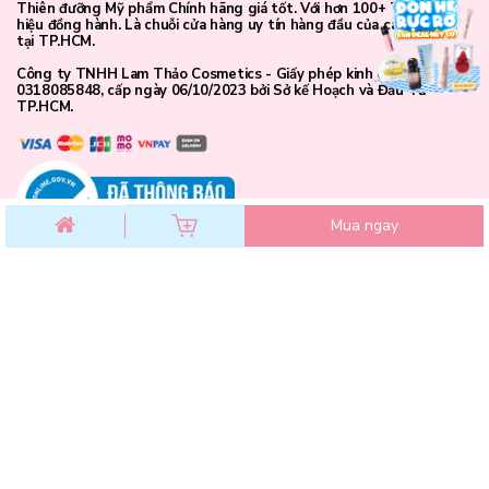
Thiên đưỡng Mỹ phẩm Chính hãng giá tốt. Với hơn 100+ Thương
hiệu đồng hành. Là chuỗi cửa hàng uy tín hàng đầu của các bạn trẻ
tại TP.HCM.
Công ty TNHH Lam Thảo Cosmetics - Giấy phép kinh doanh số
0318085848, cấp ngày 06/10/2023 bởi Sở kế Hoạch và Đầu Tư
TP.HCM.
Mua ngay
CHĂM SÓC KHÁCH HÀNG
Khoa học chăm da chuẩn Bioverse - Đã có mặt tại Lam
Chính sách đổi trả
Chính sách bảo mật
Thảo Cosmetics
Chính sách thanh toán