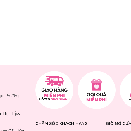
g lý tưởng cho lợi khuẩn phát triển, giảm kích ứng và thúc đẩy quá trình
vệ da, chống lại tác động từ môi trường và giảm nguy cơ tổn thương ké
g mẩn đỏ, khô ráp và hạn chế các yếu tố gây mụn hoặc nhạy cảm.
ạo, Phường
 Thị Thập,
CHĂM SÓC KHÁCH HÀNG
GIỜ MỞ CỬ
ường GS1, Khu