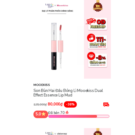
MOOEKISS
Son Bùn Hai Đầu Bóng Lì Mooekiss Dual
Effect Essence Lip Mud
80,000₫
-36%
125,000₫
Đã bán 70
5.0