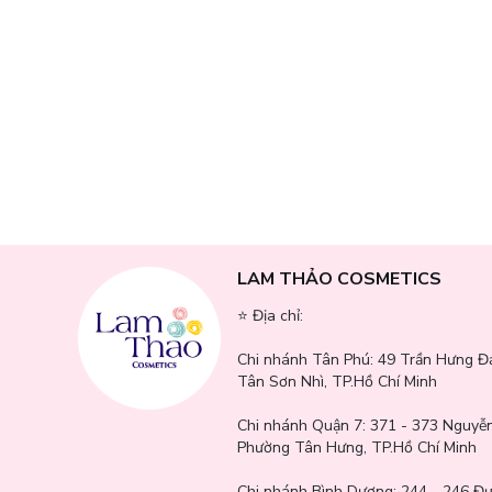
Công dụng chính:
Cân bằng hệ vi sinh:
Prebiotics & Postbiotics tạo môi trườn
nhiên của da.
Tăng cường hàng rào bảo vệ:
Hỗ trợ tái tạo lớp màng bảo 
Nâng cao sức đề kháng:
Làm dịu da rõ rệt, giảm tình trạn
LAM THẢO COSMETICS
⭐️ Địa chỉ:
Chi nhánh Tân Phú:
49 Trần Hưng Đ
Tân Sơn Nhì, TP.Hồ Chí Minh
Chi nhánh Quận 7:
371 - 373 Nguyễn
Phường Tân Hưng, TP.Hồ Chí Minh
Chi nhánh Bình Dương:
244 - 246 Đ