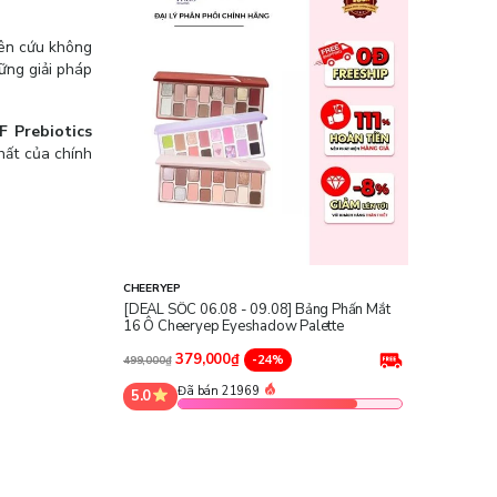
iên cứu không
ững giải pháp
 Prebiotics
hất của chính
CHEERYEP
[DEAL SỐC 06.08 - 09.08] Bảng Phấn Mắt
16 Ô Cheeryep Eyeshadow Palette
379,000₫
-24%
499,000₫
Đã bán 21969
5.0