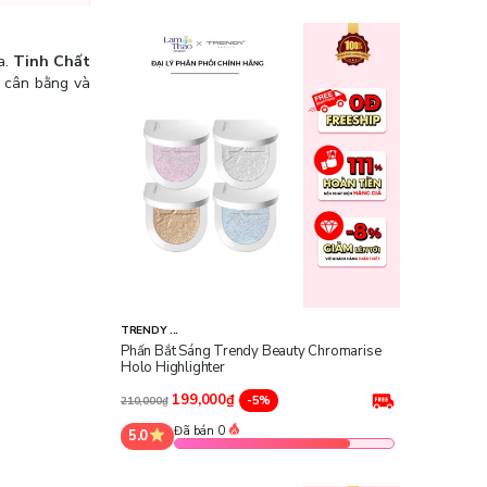
a.
Tinh Chất
p cân bằng và
TRENDY ...
Phấn Bắt Sáng Trendy Beauty Chromarise
Holo Highlighter
199,000₫
-5%
210,000₫
Đã bán 0
5.0