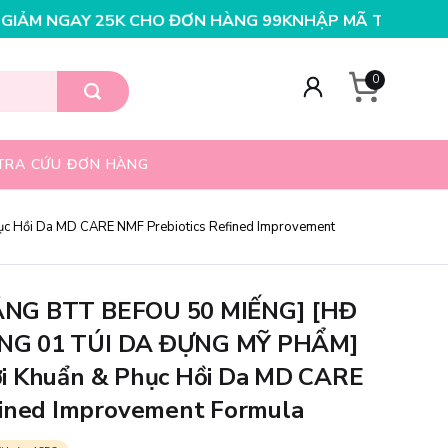
 ĐƠN HÀNG 199K
NHẬP MÃ T08FS25K - GIẢM NGAY 25K 
0
TRA CỨU ĐƠN HÀNG
Hồi Da MD CARE NMF Prebiotics Refined Improvement
ẶNG BTT BEFOU 50 MIẾNG] [HĐ
NG 01 TÚI DA ĐỰNG MỸ PHẨM]
i Khuẩn & Phục Hồi Da MD CARE
fined Improvement Formula