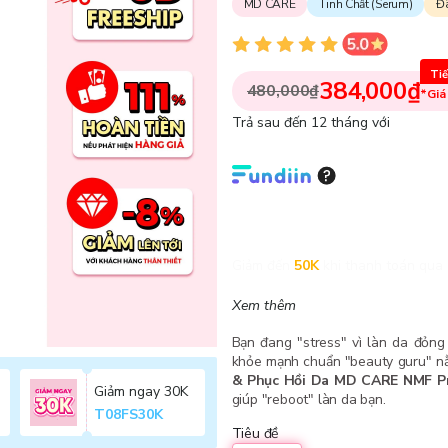
MD CARE
Tinh Chất (Serum)
Đ
Tiế
384,000₫
480,000₫
*Giá
Trả sau đến 12 tháng với
Giảm đến
50K
khi thanh toán qua 
Xem thêm
Bạn đang "stress" vì làn da đỏng
khỏe mạnh chuẩn "beauty guru" nằm
& Phục Hồi Da MD CARE NMF Pr
Giảm ngay 30K
giúp "reboot" làn da bạn.
T08FS30K
Tiêu đề