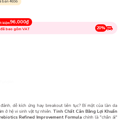
ã bán 4656
96,000₫
t kiệm
20%
 đã bao gồm VAT
Fundiin.
 đảnh, dễ kích ứng hay breakout liên tục? Bí mật của làn da
 ở hệ vi sinh vật tự nhiên.
Tinh Chất Cân Bằng Lợi Khuẩn
ebiotics Refined Improvement Formula
chính là "chân ái"