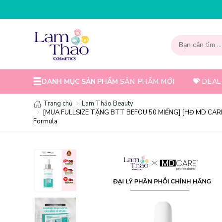
DANH MỤC SẢN PHẨM
SẢN PHẨM MỚI
💝 DEAL
Trang chủ
Lam Thảo Beauty
[MUA FULLSIZE TẶNG BTT BEFOU 50 MIẾNG] [HĐ MD CARE 4
Formula