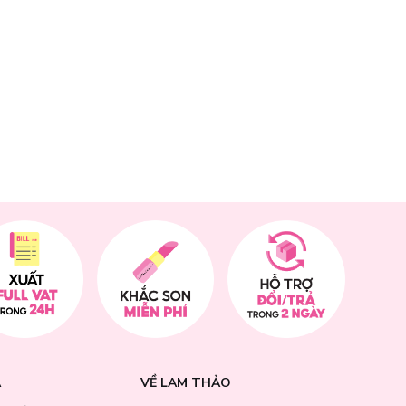
 phục hồi tự
o dài.
A
VỀ LAM THẢO