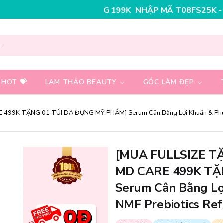
NHẬP MÃ T08FS30K - GIẢM NGAY 30K CHO
 HOT 💝
LAM THẢO BEAUTY
GÓC LÀM ĐẸP
99K TẶNG 01 TÚI DA ĐỰNG MỸ PHẨM] Serum Cân Bằng Lợi Khuẩn & Phục 
[MUA FULLSIZE T
MD CARE 499K TẶ
Serum Cân Bằng Lợ
NMF Prebiotics Re