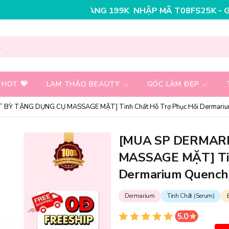
NHẬP MÃ T08FS30K - GIẢM NGAY 30K CHO ĐƠN 
 HOT 💝
LAM THẢO BEAUTY
GÓC LÀM ĐẸP
BỲ TẶNG DỤNG CỤ MASSAGE MẶT] Tinh Chất Hỗ Trợ Phục Hồi Dermariu
[MUA SP DERMAR
MASSAGE MẶT] Tin
Dermarium Quench
Dermarium
Tinh Chất (Serum)