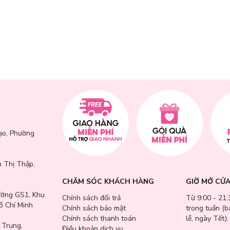
ạo, Phường
 Thị Thập,
CHĂM SÓC KHÁCH HÀNG
GIỜ MỞ CỬ
ường GS1, Khu
Chính sách đổi trả
Từ 9:00 - 21:
ồ Chí Minh
Chính sách bảo mật
trong tuần (
Chính sách thanh toán
lễ, ngày Tết).
 Trung,
Điều khoản dịch vụ