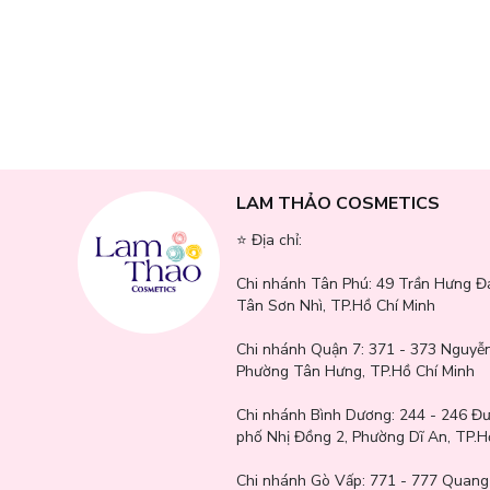
LAM THẢO COSMETICS
⭐️ Địa chỉ:
Chi nhánh Tân Phú:
49 Trần Hưng Đ
Tân Sơn Nhì, TP.Hồ Chí Minh
Chi nhánh Quận 7:
371 - 373 Nguyễn
Phường Tân Hưng, TP.Hồ Chí Minh
Chi nhánh Bình Dương:
244 - 246 Đ
phố Nhị Đồng 2, Phường Dĩ An, TP.H
Chi nhánh Gò Vấp:
771 - 777 Quang