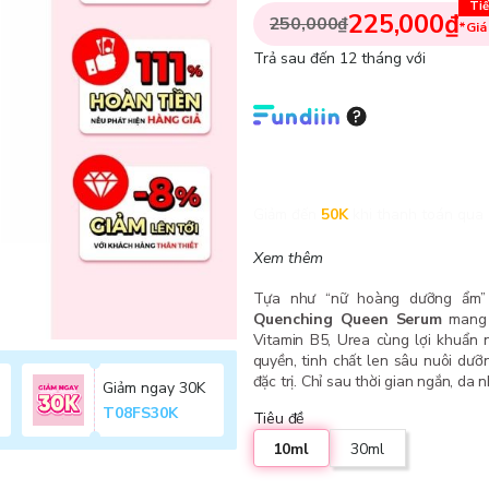
Tiế
225,000₫
250,000₫
*Giá
Trả sau đến 12 tháng với
Giảm đến
50K
khi thanh toán qua 
Xem thêm
Tựa như “nữ hoàng dưỡng ẩm”
Quenching Queen Serum
mang đ
Vitamin B5, Urea cùng lợi khuẩn
quyền, tinh chất len sâu nuôi dưỡ
đặc trị. Chỉ sau thời gian ngắn, da
Giảm ngay 30K
T08FS30K
Tiêu đề
10ml
30ml