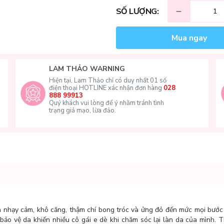
SỐ LƯỢNG:
Mua ngay
LAM THẢO WARNING
Hiện tại, Lam Thảo chỉ có duy nhất 01 số
điện thoại HOTLINE xác nhận đơn hàng
028
888 99913
Quý khách vui lòng để ý nhằm tránh tình
trạng giả mạo, lừa đảo.
 nhạy cảm, khô căng, thậm chí bong tróc và ửng đỏ đến mức mọi bước
ảo vệ da khiến nhiều cô gái e dè khi chăm sóc lại làn da của mình. T