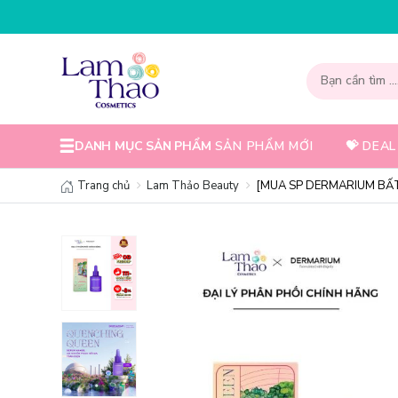
DANH MỤC SẢN PHẨM
SẢN PHẨM MỚI
💝 DEAL
Trang chủ
Lam Thảo Beauty
[MUA SP DERMARIUM BẤT 