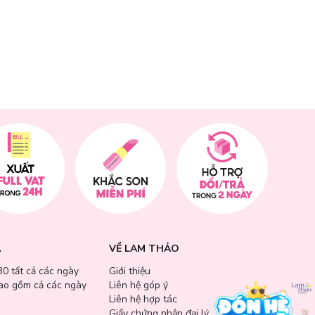
A
VỀ LAM THẢO
30 tất cả các ngày
Giới thiệu
bao gồm cả các ngày
Liên hệ góp ý
Liên hệ hợp tác
Giấy chứng nhận đại lý