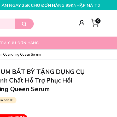
HÀNG 199K
NHẬP MÃ T08FS25K - GIẢM NGAY 25K CHO Đ
0
TRA CỨU ĐƠN HÀNG
m Quenching Queen Serum
IUM BẤT BỲ TẶNG DỤNG CỤ
h Chất Hỗ Trợ Phục Hồi
ing Queen Serum
Đã bán 83