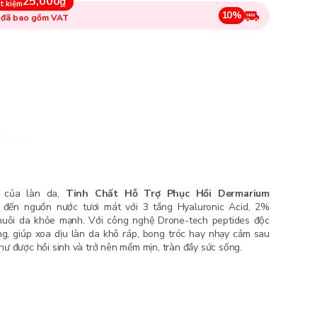
25,000₫
t kiệm
10%
 đã bao gồm VAT
Fundiin.
 của làn da,
Tinh Chất Hỗ Trợ Phục Hồi Dermarium
ến nguồn nước tươi mát với 3 tầng Hyaluronic Acid, 2%
 nuôi da khỏe mạnh. Với công nghệ Drone-tech peptides độc
ng, giúp xoa dịu làn da khô ráp, bong tróc hay nhạy cảm sau
 như được hồi sinh và trở nên mềm mịn, tràn đầy sức sống.