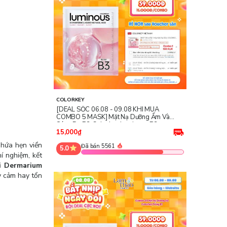
COLORKEY
[DEAL SỐC 06.08 - 09.08 KHI MUA
COMBO 5 MASK] Mặt Nạ Dưỡng Ẩm Và
Sáng Da B3 Colorkey Luminous B3
Brightening & Nourishing Facial Mask -
15,000₫
Rose
 hứa hẹn viển
Đã bán 5561
5.0
í nghiệm, kết
i Dermarium
y cảm hay tổn