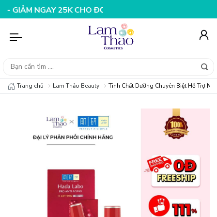
M NGAY 25K CHO ĐƠN HÀNG 99K
NHẬP MÃ T08FS20K - G
Trang chủ
Lam Thảo Beauty
Tinh Chất Dưỡng Chuyên Biệt Hỗ Trợ Ng