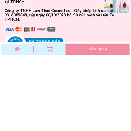
tại TP.HCM.
Công ty TNHH Lam Thảo Cosmetics - Giấy phép kinh doanh số
0318085848, cấp ngày 06/10/2023 bởi Sở kế Hoạch và Đầu Tư
TP.HCM.
Mua ngay
CHĂM SÓC KHÁCH HÀNG
Chính sách đổi trả
Chính sách bảo mật
Chính sách thanh toán
Điều khoản dịch vụ