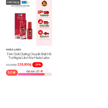
Hết hàng
+
Retinol
kích thích sự sản xuất collagen và elastin trong da,
giúp làm mờ nếp nhăn và đường nhăn trên da, làm cho da trở nên
mịn màng và đàn hồi hơn, giúp cải thiện độ đàn hồi của da, giảm
sự chảy xệ và làm chậm quá trình lão hóa da, giúp loại bỏ tế bào
da chết và kích thích quá trình tái tạo tế bào mới.
+
Dầu hạt hướng dương
và
đậu nành
giúp tăng cường khả năng
chống oxy hóa mang đến làn da tươi trẻ hơn.
HADA LABO
Tinh Chất Dưỡng Chuyên Biệt Hỗ
Trợ Ngừa Lão Hóa Hada Labo
Pro Anti Aging Α Lifting Essence
228,000₫
-29%
322,000₫
Đã bán 30
5.0
- Tinh Chất Dưỡng Chuyên Biệt Hỗ Trợ Ngừa Lão Hóa Hada
Labo Pro Anti Aging α Lifting Essence
có dạng tinh chất, thẩm
thấu nhanh vào da mà không gây nhờn dính, giúp nuôi dưỡng làn
da căng mịn và đàn hồi.