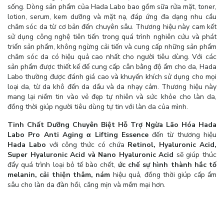
sống. Dòng sản phẩm của Hada Labo bao gồm sữa rửa mặt, toner,
lotion, serum, kem dưỡng và mặt nạ, đáp ứng đa dạng nhu cầu
chăm sóc da từ cơ bản đến chuyên sâu. Thương hiệu này cam kết
sử dụng công nghệ tiên tiến trong quá trình nghiên cứu và phát
triển sản phẩm, không ngừng cải tiến và cung cấp những sản phẩm
chăm sóc da có hiệu quả cao nhất cho người tiêu dùng. Với các
sản phẩm được thiết kế để cung cấp cân bằng độ ẩm cho da, Hada
Labo thường được đánh giá cao và khuyến khích sử dụng cho mọi
loại da, từ da khô đến da dầu và da nhạy cảm. Thương hiệu này
mang lại niềm tin vào vẻ đẹp tự nhiên và sức khỏe cho làn da,
đồng thời giúp người tiêu dùng tự tin với làn da của mình.
Tinh Chất Dưỡng Chuyên Biệt Hỗ Trợ Ngừa Lão Hóa Hada
Labo Pro Anti Aging α Lifting Essence
đến từ thương hiệu
Hada Labo
với công thức có chứa
Retinol, Hyaluronic Acid,
Super Hyaluronic Acid và Nano Hyaluronic Acid
sẽ giúp thúc
đẩy quá trình loại bỏ tế bào chết,
ức chế sự hình thành hắc tố
melanin, cải thiện thâm, nám
hiệu quả, đồng thời giúp cấp ẩm
sâu cho làn da đàn hồi, căng mịn và mềm mại hơn.