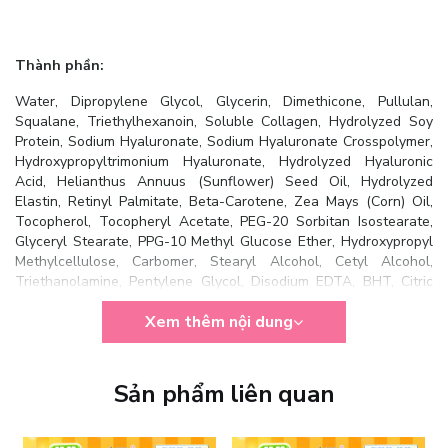
Thành phần:
Water, Dipropylene Glycol, Glycerin, Dimethicone, Pullulan,
Squalane, Triethylhexanoin, Soluble Collagen, Hydrolyzed Soy
Protein, Sodium Hyaluronate, Sodium Hyaluronate Crosspolymer,
Hydroxypropyltrimonium Hyaluronate, Hydrolyzed Hyaluronic
Acid, Helianthus Annuus (Sunflower) Seed Oil, Hydrolyzed
Elastin, Retinyl Palmitate, Beta-Carotene, Zea Mays (Corn) Oil,
Tocopherol, Tocopheryl Acetate, PEG-20 Sorbitan Isostearate,
Glyceryl Stearate, PPG-10 Methyl Glucose Ether, Hydroxypropyl
Methylcellulose, Carbomer, Stearyl Alcohol, Cetyl Alcohol,
Triethanolamine, Pentylene Glycol, Disodium EDTA, BHT, Citric
Acid, Sodium Citrate, Ethylhexylglycerin, Phenoxyethanol,
Xem thêm nội dung
Propylparaben, Methylparaben
Sản phẩm liên quan
Công dụng: