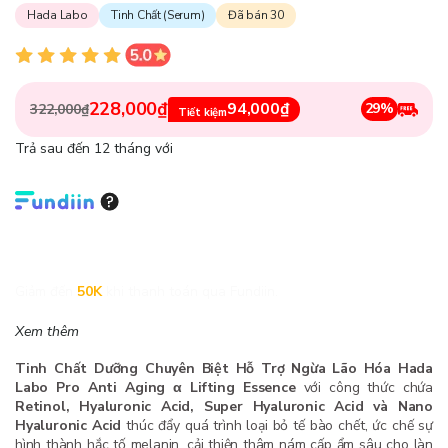
Hada Labo
Tinh Chất (Serum)
Đã bán 30
228,000₫
94,000₫
29%
322,000₫
Tiết kiệm
Trả sau đến 12 tháng với
Giảm đến
50K
khi thanh toán qua Fundiin.
Xem thêm
Tinh Chất Dưỡng Chuyên Biệt Hỗ Trợ Ngừa Lão Hóa Hada
Labo Pro Anti Aging α Lifting Essence
với công thức chứa
Retinol, Hyaluronic Acid, Super Hyaluronic Acid và Nano
Hyaluronic Acid
thúc đẩy quá trình loại bỏ tế bào chết, ức chế sự
hình thành hắc tố melanin, cải thiện thâm nám cấp ẩm sâu cho làn