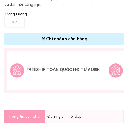
da đàn hồi, căng mịn.
Trọng Lượng
30g
Chi nhánh còn hàng
L
H
t
FREESHIP TOÀN QUỐC HĐ TỪ #199K
9
Q
g
Thông tin sản phẩm
Đánh giá - Hỏi đáp