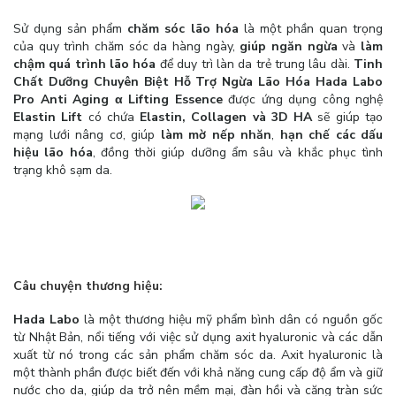
Sử dụng sản phẩm
chăm sóc lão hóa
là một phần quan trọng
của quy trình chăm sóc da hàng ngày,
giúp ngăn ngừa
và
làm
chậm quá trình lão hóa
để duy trì làn da trẻ trung lâu dài.
Tinh
Chất Dưỡng Chuyên Biệt Hỗ Trợ Ngừa Lão Hóa Hada Labo
Pro Anti Aging α Lifting Essence
được ứng dụng công nghệ
Elastin Lift
có chứa
Elastin, Collagen và 3D HA
sẽ giúp tạo
mạng lưới nâng cơ, giúp
làm mờ nếp nhăn
,
hạn chế các dấu
hiệu lão hóa
, đồng thời giúp dưỡng ẩm sâu và khắc phục tình
trạng khô sạm da.
Câu chuyện thương hiệu:
Hada Labo
là một thương hiệu mỹ phẩm bình dân có nguồn gốc
từ Nhật Bản, nổi tiếng với việc sử dụng axit hyaluronic và các dẫn
xuất từ nó trong các sản phẩm chăm sóc da. Axit hyaluronic là
một thành phần được biết đến với khả năng cung cấp độ ẩm và giữ
nước cho da, giúp da trở nên mềm mại, đàn hồi và căng tràn sức