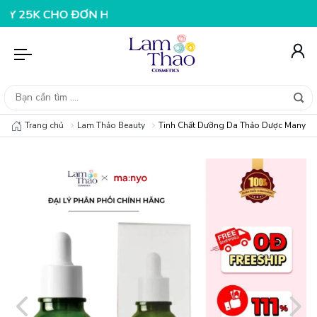
O ĐƠN HÀNG 199K
NHẬP MÃ T08FS25K - GIẢM NGAY 25K
Trang chủ
Lam Thảo Beauty
Tinh Chất Dưỡng Da Thảo Dược Manyo B