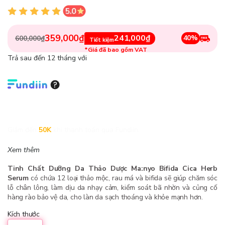
359,000₫
241,000₫
40%
600,000₫
Tiết kiệm
*Giá đã bao gồm VAT
Trả sau đến 12 tháng với
Giảm đến
50K
khi thanh toán qua Fundiin.
Xem thêm
Tinh Chất Dưỡng Da Thảo Dược Ma:nyo Bifida Cica Herb
Serum
có chứa 12 loại thảo mộc, rau má và bifida sẽ giúp chăm sóc
lỗ chân lông, làm dịu da nhạy cảm, kiểm soát bã nhờn và củng cố
hàng rào bảo vệ da, cho làn da sạch thoáng và khỏe mạnh hơn.
Kích thước