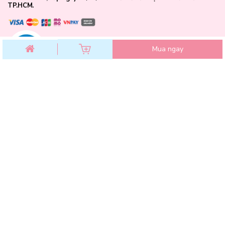
TP.HCM.
độ ẩm cho da.
Mua ngay
CHĂM SÓC KHÁCH HÀNG
Chính sách đổi trả
Chính sách bảo mật
Chính sách thanh toán
Điều khoản dịch vụ
Hướng dẫn mua hàng
Hướng dẫn thanh toán VNPAY
Hóa Đơn GTGT