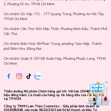
2, Phường Dĩ An, TP.Hồ Chí Minh
Chi nhánh Gò Vấp:
771 - 777 Quang Trung, Phường An Hội Tây,
TP.Hồ Chí Minh
Chi nhánh Cần Thơ:
65A Mậu Thân, Phường Ninh Kiều, Thành Phố
Cần Thơ
Chi nhánh Biên Hoà:
69 Phan Trung, phường Tam Hiệp, Thành
phố Biên Hòa, Đồng Nai
Chi nhánh Quận 9: 337 Đỗ Xuân Hợp, Phường Phước Long, TP.Hồ
Chí Minh
Tinh Chất Dưỡng Da Thảo Dược Ma:nyo Bifida Cica Herb
Serum
có các thành phần nổi bật:
- Chiết xuất rau má có khả năng chống viêm và kháng vi khuẩn,
giúp làm giảm tình trạng da mụn, sẹo và vết thâm, có khả năng
thúc đẩy quá trình tái tạo tế bào da, giúp da phục hồi nhanh
Thiên đưỡng Mỹ phẩm Chính hãng giá tốt. Với hơn 100+ Thương
hiệu đồng hành. Là chuỗi cửa hàng uy tín hàng đầu của các bạn trẻ
chóng sau khi bị tổn thương hoặc bị tổn hại bởi các tác nhân môi
tại TP.HCM.
trường, giúp ngăn chặn quá trình lão hóa da, làm mờ các nếp
nhăn và tàn nhang, giữ cho da trẻ trung và tươi sáng, giúp làm
Công ty TNHH Lam Thảo Cosmetics - Giấy phép kinh doanh số
0318085848, cấp ngày 06/10/2023 bởi Sở kế Hoạch và Đầu Tư
giảm tình trạng da nhờn và kiểm soát mụn, trong khi vẫn cung cấp