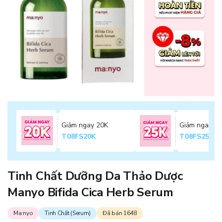
Giảm ngay 20K
Giảm ngay 2
T08FS20K
T08FS25K
Tinh Chất Dưỡng Da Thảo Dược
Manyo Bifida Cica Herb Serum
Ma:nyo
Tinh Chất (Serum)
Đã bán 1648