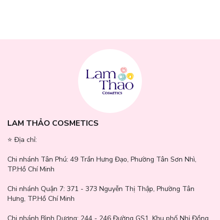
Tinh Chất Dưỡng Da Thảo Dược Ma:nyo Bifida Cica Herb
Serum
có tác dụng: giúp kiểm soát bã nhờn và lượng dầu thừa
trên da mặt; giúp làm sạch và chăm sóc lỗ chân lông; giúp củng
cố hàng rào bảo vệ của da và cải thiện sức khỏe làn da; giúp làm
dịu và phục hồi làn da nhạy cảm; giúp giảm mẩn đỏ hoặc viêm do
mụn trứng cá.
LAM THẢO COSMETICS
⭐️ Địa chỉ:
Chi nhánh Tân Phú:
49 Trần Hưng Đạo, Phường Tân Sơn Nhì,
TP.Hồ Chí Minh
Chi nhánh Quận 7:
371 - 373 Nguyễn Thị Thập, Phường Tân
Hưng, TP.Hồ Chí Minh
Chi nhánh Bình Dương:
244 - 246 Đường GS1, Khu phố Nhị Đồng