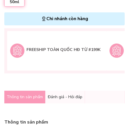
50ml
Chi nhánh còn hàng
L
H
t
FREESHIP TOÀN QUỐC HĐ TỪ #199K
9
Q
g
Thông tin sản phẩm
Đánh giá - Hỏi đáp
Thông tin sản phẩm