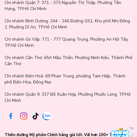
Chi nhánh Quận 7:
371 - 373 Nguyễn Thị Thập, Phường Tân
Hưng, TP.Hồ Chí Minh
Chi nhánh Bình Dương:
244 - 246 Đường GS1, Khu phố Nhị Đồng
2, Phường Dĩ An, TP.Hồ Chí Minh
Chi nhánh Gò Vấp:
771 - 777 Quang Trung, Phường An Hội Tây,
TP.Hồ Chí Minh
Chi nhánh Cần Thơ:
65A Mậu Thân, Phường Ninh Kiều, Thành Phố
Cần Thơ
Chi nhánh Biên Hoà:
69 Phan Trung, phường Tam Hiệp, Thành
Thông số sản phẩm:
phố Biên Hòa, Đồng Nai
Thương hiệu: Pretty Skin
Chi nhánh Quận 9: 337 Đỗ Xuân Hợp, Phường Phước Long, TP.Hồ
Chí Minh
Xuất xứ: Hàn Quốc
Trọng lượng: 30ml
Thiên đưỡng Mỹ phẩm Chính hãng giá tốt. Với hơn 100+ Thương