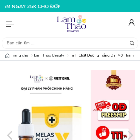
AY 25K CHO ĐƠN HÀNG 99K
NHẬP MÃ T08FS20K - GIẢM 
Trang chủ
Lam Thảo Beauty
Tinh Chất Dưỡng Trắng Da, Mờ Thâm Pre