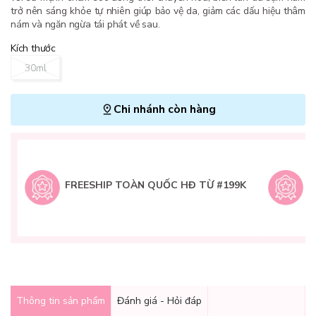
trở nên sáng khỏe tự nhiên giúp bảo vệ da, giảm các dấu hiệu thâm
nám và ngăn ngừa tái phát về sau.
Kích thước
30ml
Chi nhánh còn hàng
L
H
t
FREESHIP TOÀN QUỐC HĐ TỪ #199K
9
Q
g
Thông tin sản phẩm
Đánh giá - Hỏi đáp