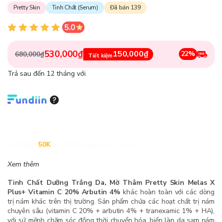
Pretty Skin
Tinh Chất (Serum)
Đã bán 139
530,000₫
150,000₫
22%
680,000₫
Tiết kiệm
Trả sau đến 12 tháng với
Giảm đến
50K
khi thanh toán qua Fundiin.
Xem thêm
Tinh Chất Dưỡng Trắng Da, Mờ Thâm Pretty Skin Melas X
Plus+ Vitamin C 20% Arbutin 4%
khác hoàn toàn với các dòng
trị nám khác trên thị trường. Sản phẩm chứa các hoạt chất trị nám
chuyên sâu (vitamin C 20% + arbutin 4% + tranexamic 1% + HA),
với sứ mệnh chăm sóc đồng thời chuyển hóa, biến làn da sạm nám