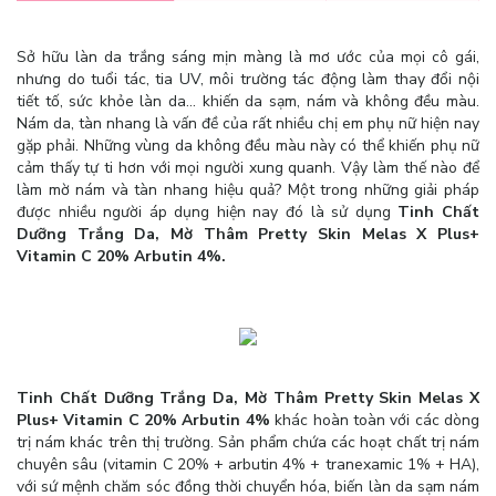
Sở hữu làn da trắng sáng mịn màng là mơ ước của mọi cô gái,
nhưng do tuổi tác, tia UV, môi trường tác động làm thay đổi nội
tiết tố, sức khỏe làn da… khiến da sạm, nám và không đều màu.
Nám da, tàn nhang là vấn đề của rất nhiều chị em phụ nữ hiện nay
gặp phải. Những vùng da không đều màu này có thể khiến phụ nữ
cảm thấy tự ti hơn với mọi người xung quanh. Vậy làm thế nào để
làm mờ nám và tàn nhang hiệu quả? Một trong những giải pháp
được nhiều người áp dụng hiện nay đó là sử dụng
Tinh Chất
Dưỡng Trắng Da, Mờ Thâm Pretty Skin Melas X Plus+
Vitamin C 20% Arbutin 4%.
Tinh Chất Dưỡng Trắng Da, Mờ Thâm Pretty Skin Melas X
Plus+ Vitamin C 20% Arbutin 4%
khác hoàn toàn với các dòng
trị nám khác trên thị trường. Sản phẩm chứa các hoạt chất trị nám
chuyên sâu (vitamin C 20% + arbutin 4% + tranexamic 1% + HA),
với sứ mệnh chăm sóc đồng thời chuyển hóa, biến làn da sạm nám