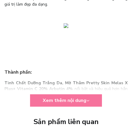
giá trị làm đẹp đa dạng.
Thành phần:
Tinh Chất Dưỡng Trắng Da, Mờ Thâm Pretty Skin Melas X
Plus+ Vitamin C 20% Arbutin 4%
nổi bật và hiệu quả hơn hẳn
so với các sản phẩm trị nám khác trên thị trường bởi bảng thành
Xem thêm nội dung
phấn chứa các thành phần đặc trị nám chuyên sâu như:
- 4% Arbutin: Hoạt chất arbutin là hoạt chất làm trắng tuyệt vời,
kết hợp với vitamin C có tác dụng làm sáng sắc tố da và giảm
Sản phẩm liên quan
thâm mụn, khi 2 hoạt chất tuyệt vời này kết hợp với nhau, da sẽ có
khả năng ngăn ngừa sự hình thành hắc tố melanin , làm mờ vết