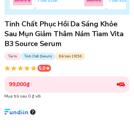
T08FS20K
T08FS25K
Tinh Chất Phục Hồi Da Sáng Khỏe
Sau Mụn Giảm Thâm Nám Tiam Vita
B3 Source Serum
Tia'm
Tinh Chất (Serum)
Đã bán 19156
99,000₫
Mua trả sau 0 ₫ với