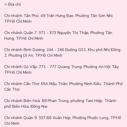
⭐️ Địa chỉ:
Chi nhánh Tân Phú:
49 Trần Hưng Đạo, Phường Tân Sơn Nhì,
TP.Hồ Chí Minh
Chi nhánh Quận 7:
371 - 373 Nguyễn Thị Thập, Phường Tân
Hưng, TP.Hồ Chí Minh
Chi nhánh Bình Dương:
244 - 246 Đường GS1, Khu phố Nhị Đồng
Tinh Chất Phục Hồi Da Sáng Khỏe Sau Mụn Giảm Thâm Nám
2, Phường Dĩ An, TP.Hồ Chí Minh
Tia'm Vita B3 Source Serum
có chứa Niacinamide và phức hợp
làm trắng da sẽ giúp nâng tông màu da, cải thiện tình trạng da xỉn
Chi nhánh Gò Vấp:
771 - 777 Quang Trung, Phường An Hội Tây,
màu và đốm để có làn da đều màu và tươi sáng hơn.
TP.Hồ Chí Minh
Chi nhánh Cần Thơ:
65A Mậu Thân, Phường Ninh Kiều, Thành Phố
Cần Thơ
Chi nhánh Biên Hoà:
69 Phan Trung, phường Tam Hiệp, Thành
phố Biên Hòa, Đồng Nai
Chi nhánh Quận 9: 337 Đỗ Xuân Hợp, Phường Phước Long, TP.Hồ
Chí Minh