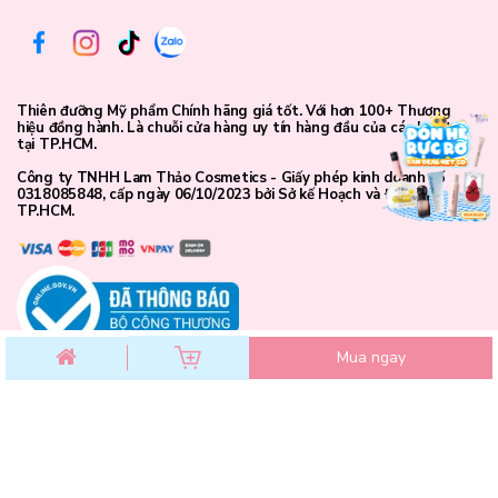
Thiên đưỡng Mỹ phẩm Chính hãng giá tốt. Với hơn 100+ Thương
hiệu đồng hành. Là chuỗi cửa hàng uy tín hàng đầu của các bạn trẻ
tại TP.HCM.
Công ty TNHH Lam Thảo Cosmetics - Giấy phép kinh doanh số
0318085848, cấp ngày 06/10/2023 bởi Sở kế Hoạch và Đầu Tư
TP.HCM.
Mua ngay
Thông số sản phẩm:
Thương hiệu: Tia'm
Xuất xứ: Hàn Quốc