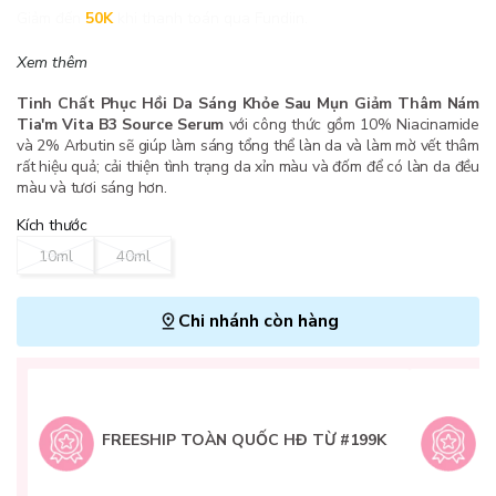
Giảm đến
50K
khi thanh toán qua Fundiin.
Xem thêm
Tinh Chất Phục Hồi Da Sáng Khỏe Sau Mụn Giảm Thâm Nám
Tia'm Vita B3 Source Serum
với công thức gồm 10% Niacinamide
và 2% Arbutin sẽ giúp làm sáng tổng thể làn da và làm mờ vết thâm
rất hiệu quả; cải thiện tình trạng da xỉn màu và đốm để có làn da đều
màu và tươi sáng hơn.
Kích thước
10ml
40ml
Chi nhánh còn hàng
L
H
t
FREESHIP TOÀN QUỐC HĐ TỪ #199K
9
Q
g