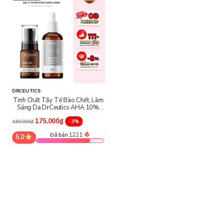
DRCEUTICS
Tinh Chất Tẩy Tế Bào Chết, Làm
Sáng Da DrCeutics AHA 10%
Exfoliating Serum
175,000₫
-3%
180,000₫
Đã bán 1221
5.0