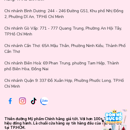
Chi nhánh Bình Dương:
244 - 246 Đường GS1, Khu phố Nhị Đồng
2, Phường Dĩ An, TP.Hồ Chí Minh
Chi nhánh Gò Vấp:
771 - 777 Quang Trung, Phường An Hội Tây,
TP.Hồ Chí Minh
Chi nhánh Cần Thơ:
65A Mậu Thân, Phường Ninh Kiều, Thành Phố
Cần Thơ
Chi nhánh Biên Hoà:
69 Phan Trung, phường Tam Hiệp, Thành
phố Biên Hòa, Đồng Nai
Chi nhánh Quận 9: 337 Đỗ Xuân Hợp, Phường Phước Long, TP.Hồ
Chí Minh
Thiên đưỡng Mỹ phẩm Chính hãng giá tốt. Với hơn 100+ Thương
hiệu đồng hành. Là chuỗi cửa hàng uy tín hàng đầu của các bạn trẻ
tại TP.HCM.
Thành phần sản phẩm