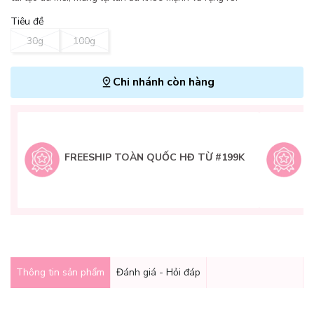
Tiêu đề
30g
100g
Chi nhánh còn hàng
L
H
t
FREESHIP TOÀN QUỐC HĐ TỪ #199K
9
Q
g
Thông tin sản phẩm
Đánh giá - Hỏi đáp