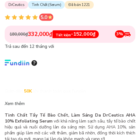
DrCeutics
Tinh Chất (Serum)
Đã bán 1221
332,000₫
-152,000₫
3%
180,000₫
Tiết kiệm
Trả sau đến 12 tháng với
Giảm đến
50K
khi thanh toán qua Fundiin.
Xem thêm
Tinh Chất Tẩy Tế Bào Chết, Làm Sáng Da DrCeutics AHA
10% Exfoliating Serum
với khả năng làm sạch sâu, tẩy tế bào chết
hiệu quả và nuôi dưỡng làn da sáng mịn. Sử dụng AHA 10%, sản
phẩm giúp làm mờ các vết thâm, giảm bã nhờn, đồng thời kích thích
tái tạo da mới, mang lại làn da khỏe mạnh và rạng rỡ.