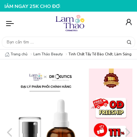
AY 25K CHO ĐƠN HÀNG 99K
NHẬP MÃ T08FS20K - GIẢM
Trang chủ
Lam Thảo Beauty
Tinh Chất Tẩy Tế Bào Chết, Làm Sáng D