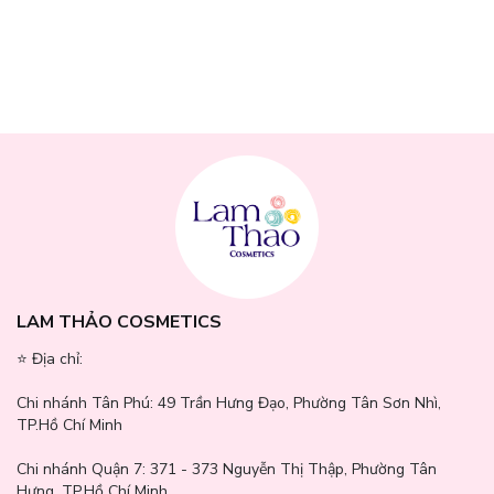
Thông số sản phẩm
LAM THẢO COSMETICS
Dung tích
: 30g - 100g
⭐️ Địa chỉ:
Thương hiệu:
DrCeutics
Chi nhánh Tân Phú:
49 Trần Hưng Đạo, Phường Tân Sơn Nhì,
Xuất xứ
: Việt Nam
TP.Hồ Chí Minh
Chi nhánh Quận 7:
371 - 373 Nguyễn Thị Thập, Phường Tân
Hưng, TP.Hồ Chí Minh