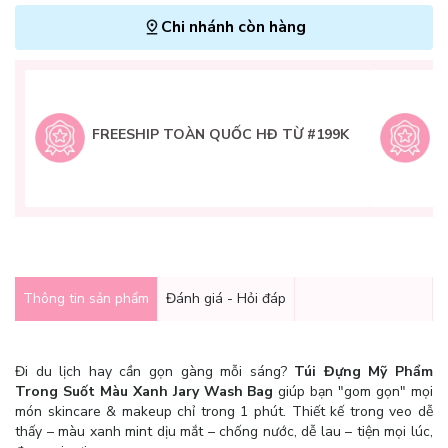
Chi nhánh còn hàng
L
H
t
FREESHIP TOÀN QUỐC HĐ TỪ #199K
9
Q
g
Thông tin sản phẩm
Đánh giá - Hỏi đáp
Đi du lịch hay cần gọn gàng mỗi sáng?
Túi Đựng Mỹ Phẩm
Trong Suốt Màu Xanh Jary Wash Bag
giúp bạn "gom gọn" mọi
món skincare & makeup chỉ trong 1 phút. Thiết kế trong veo dễ
thấy – màu xanh mint dịu mắt – chống nước, dễ lau – tiện mọi lúc,