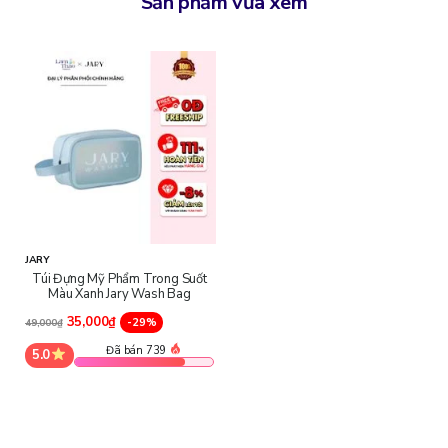
Sản phẩm vừa xem
JARY
Túi Đựng Mỹ Phẩm Trong Suốt
Màu Xanh Jary Wash Bag
35,000₫
-29%
49,000₫
Đã bán 739
5.0