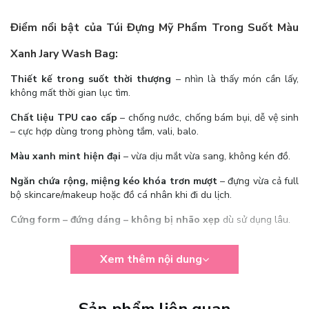
Điểm nổi bật của Túi Đựng Mỹ Phẩm Trong Suốt Màu
Xanh Jary Wash Bag:
Thiết kế trong suốt thời thượng
– nhìn là thấy món cần lấy,
không mất thời gian lục tìm.
Chất liệu TPU cao cấp
– chống nước, chống bám bụi, dễ vệ sinh
– cực hợp dùng trong phòng tắm, vali, balo.
Màu xanh mint hiện đại
– vừa dịu mắt vừa sang, không kén đồ.
Ngăn chứa rộng, miệng kéo khóa trơn mượt
– đựng vừa cả full
bộ skincare/makeup hoặc đồ cá nhân khi đi du lịch.
Cứng form – đứng dáng – không bị nhão xẹp
dù sử dụng lâu.
Xem thêm nội dung
Sản phẩm liên quan