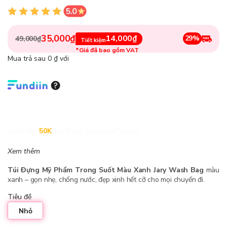
35,000₫
14,000₫
29%
49,000₫
Tiết kiệm
*Giá đã bao gồm VAT
Mua trả sau 0 ₫ với
Giảm đến
50K
khi thanh toán qua Fundiin.
Xem thêm
Túi Đựng Mỹ Phẩm Trong Suốt Màu Xanh Jary Wash Bag
màu
xanh – gọn nhẹ, chống nước, đẹp xinh hết cỡ cho mọi chuyến đi.
Tiêu đề
Nhỏ