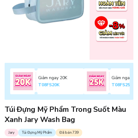
Giảm ngay 20K
Giảm ngay 2
T08FS20K
T08FS25K
Túi Đựng Mỹ Phẩm Trong Suốt Màu
Xanh Jary Wash Bag
Jary
Túi Đựng Mỹ Phẩm
Đã bán 739