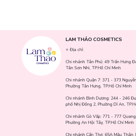
LAM THẢO COSMETICS
Thành phần sản phẩm
⭐️ Địa chỉ:
Denatured Alcohol, Purified Water, Ethylhexylmethoxyc
Chi nhánh Tân Phú:
49 Trần Hưng Đ
Ethylhexyl Salicylate, Dibutyl Adipate, Phenethyl Benzo
Tân Sơn Nhì, TP.Hồ Chí Minh
cetyldimethicone, bis-ethylhexyloxyphenol methoxyphenyl
(7.8ppm), ginkgo leaf extract ( 2ppm), Madonna lily flower
Chi nhánh Quận 7:
371 - 373 Nguyễn
xylly, saussurea involucrata extract, hydrolyzed matel leaf 
Phường Tân Hưng, TP.Hồ Chí Minh
Extract, Angelica Root Extract, Argan Kernel Extract, Ch
Extract, Quince Extract, Chrysanthemum Extract, Orange F
Chi nhánh Bình Dương:
244 - 246 Đ
barberry root extract, cornus officinalis fruit extract, cuc
phố Nhị Đồng 2, Phường Dĩ An, TP.H
extract, virginia leaf extract, okra fruit extract, vitamin tr
root extract, chamomile extract, flaxseed extract, borage 
Chi nhánh Gò Vấp:
771 - 777 Quang
mulberry leaf extract, banana extract, lotus extract, rice b
Phường An Hội Tây, TP.Hồ Chí Minh
Mushroom Extract, Giant Pine Leaf Extract, Plumeria Rubra
Extract, Raspberry Extract, Tung Tung Node extract, salvia 
Chi nhánh Cần Thơ:
65A Mậu Thân, 