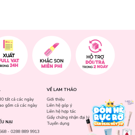
oyl Methane,
lylmethicone,
atica extract
ract (02ppm),
 Angelica Root
ct, Green Tea
A
VỀ LAM THẢO
ruit extract,
30 tất cả các ngày
Giới thiệu
angosteen peel
bao gồm cả các ngày
Liên hệ góp ý
 extract, maca
Liên hệ hợp tác
ango extract,
Giấy chứng nhận đại lý
t Extract, Mud
ẾU NẠI
Tuyển dụng
, Pomegranate
nest extract,
668 - 0288 889 9913