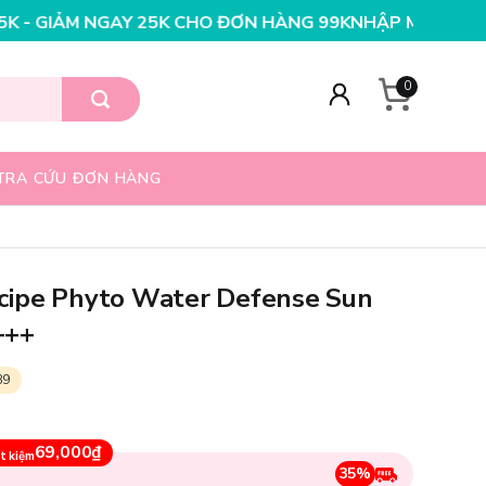
 HÀNG 199K
NHẬP MÃ T08FS25K - GIẢM NGAY 25K CHO 
0
TRA CỨU ĐƠN HÀNG
cipe Phyto Water Defense Sun
+++
89
69,000₫
t kiệm
35%