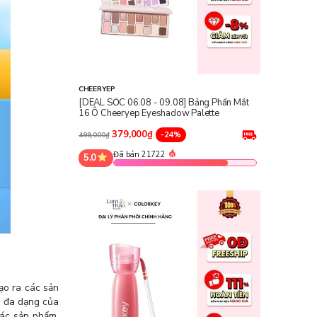
CHEERYEP
[DEAL SỐC 06.08 - 09.08] Bảng Phấn Mắt
16 Ô Cheeryep Eyeshadow Palette
379,000₫
-24%
499,000₫
Đã bán 21722
5.0
ạo ra các sản
u đa dạng của
các sản phẩm.