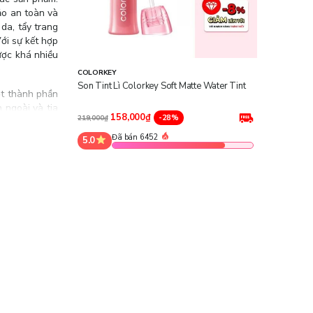
ảo an toàn và
da, tẩy trang
ới sự kết hợp
ược khá nhiều
COLORKEY
Son Tint Lì Colorkey Soft Matte Water Tint
t thành phần
 ngoài và tia
158,000₫
-28%
219,000₫
Đã bán 6452
5.0