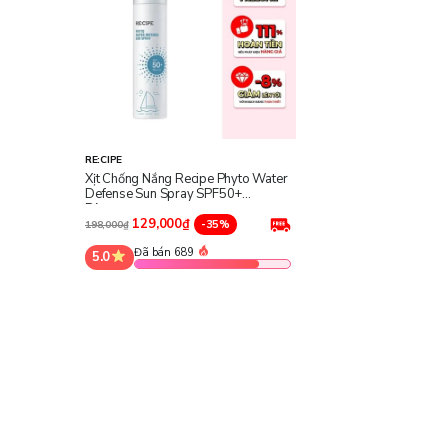
RE:CIPE
Xịt Chống Nắng Recipe Phyto Water
Defense Sun Spray SPF50+
PA++++
129,000₫
-35%
198,000₫
Đã bán 689
5.0