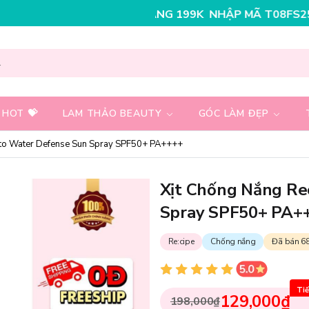
NHẬP MÃ T08FS30K - GIẢM NGAY 30K CHO ĐƠN
 HOT 💝
LAM THẢO BEAUTY
GÓC LÀM ĐẸP
yto Water Defense Sun Spray SPF50+ PA++++
Xịt Chống Nắng Re
Spray SPF50+ PA+
Re:cipe
Chống nắng
Đã bán 6
Tiế
129,000₫
198,000₫