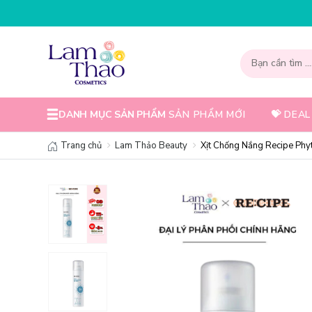
DANH MỤC SẢN PHẨM
SẢN PHẨM MỚI
💝 DEAL
Trang chủ
Lam Thảo Beauty
Xịt Chống Nắng Recipe Ph