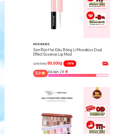
MOOEKISS
Son Bùn Hai Đầu Bóng Lì Mooekiss Dual
Effect Essence Lip Mud
80,000₫
-36%
125,000₫
Đã bán 24
5.0