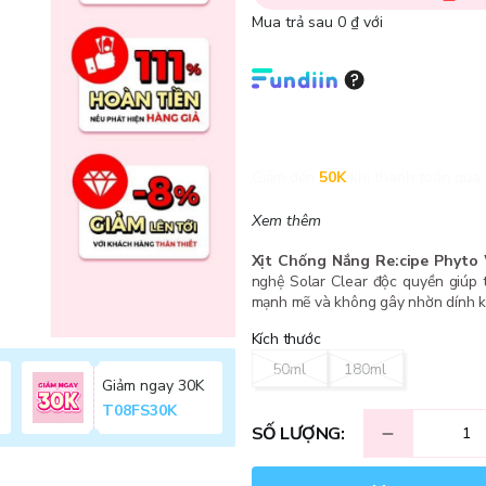
Mua trả sau 0 ₫ với
Giảm đến
50K
khi thanh toán qua 
Xem thêm
Xịt Chống Nắng Re:cipe Phyto
nghệ Solar Clear độc quyền giúp 
mạnh mẽ và không gây nhờn dính k
Kích thước
50ml
180ml
Giảm ngay 30K
T08FS30K
SỐ LƯỢNG: