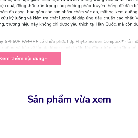
hiệu quả, đồng thời trân trọng các phương pháp truyền thống để đảm b
hẩm đa dạng, bao gồm các sản phẩm chăm sóc da, mặt nạ, kem dưỡng 
cứu kỹ lưỡng và kiểm tra chất lượng để đáp ứng tiêu chuẩn cao nhất. V
ùng, thương hiệu này không chỉ được yêu thích tại Hàn Quốc, mà còn đ
ray SPF50+ PA++++
có chứa phức hợp Phyto Screen Complex™- là mộ
i dưỡng và bảo vệ làn da khỏe mạnh trước tác động từ môi trường bên
Xem thêm nội dung
Sản phẩm vừa xem