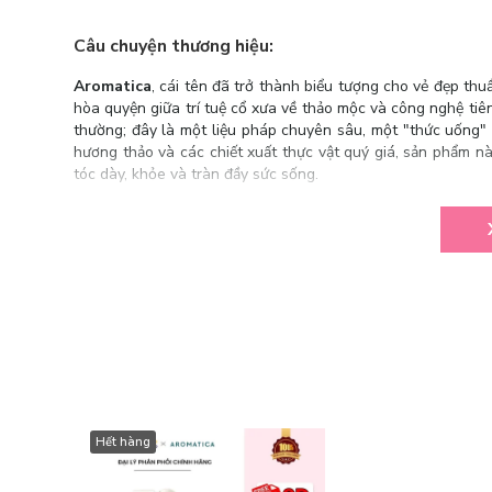
Câu chuyện thương hiệu:
Aromatica
, cái tên đã trở thành biểu tượng cho vẻ đẹp t
hòa quyện giữa trí tuệ cổ xưa về thảo mộc và công nghệ tiên
thường; đây là một liệu pháp chuyên sâu, một "thức uống"
hương thảo và các chiết xuất thực vật quý giá, sản phẩm nà
tóc dày, khỏe và tràn đầy sức sống.
Xịt Dưỡng Tóc Hương Thảo Aromatica Rosemary Root
toàn lành tính cho da đầu nhạy cảm. Sản phẩm giúp bổ sung
dưỡng sợi tóc mềm mượt, óng ả và chắc khỏe hơn sau mỗi lầ
Hết hàng