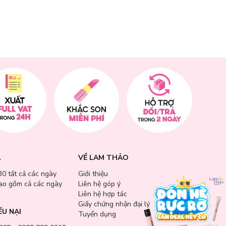
A
VỀ LAM THẢO
 có chu trình
30 tất cả các ngày
Giới thiệu
bao gồm cả các ngày
Liên hệ góp ý
Liên hệ hợp tác
Giấy chứng nhận đại lý
ẾU NẠI
Tuyển dụng