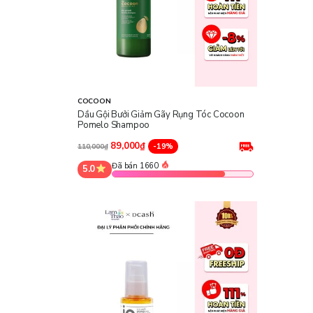
COCOON
Dầu Gội Bưởi Giảm Gãy Rụng Tóc Cocoon
Pomelo Shampoo
89,000₫
-19%
110,000₫
Đã bán 1660
5.0