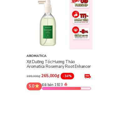
AROMATICA
Xịt Dưỡng Tóc Hương Thảo
Aromatica Rosemary Root Enhancer
265,000₫
-34%
399,000₫
Đã bán 1923
5.0