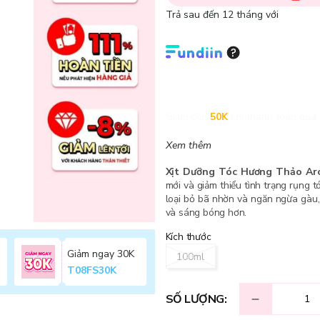
Trả sau đến 12 tháng với
Giảm đến
50K
khi thanh toán qua 
Xem thêm
Xịt Dưỡng Tóc Hương Thảo Ar
mới và giảm thiểu tình trạng rụng 
loại bỏ bã nhờn và ngăn ngừa gàu,
và sáng bóng hơn.
Kích thước
Giảm ngay 30K
100ml
T08FS30K
SỐ LƯỢNG: