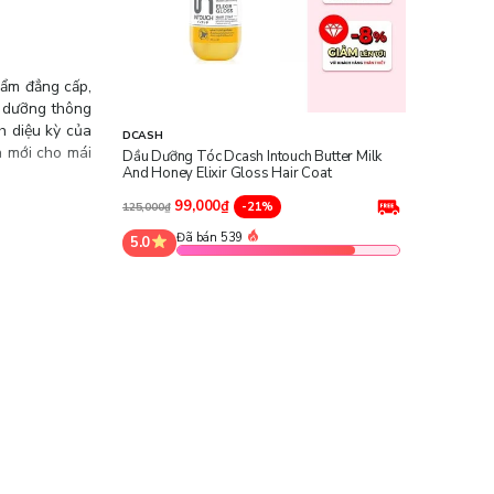
hẩm đẳng cấp,
t dưỡng thông
h diệu kỳ của
DCASH
n mới cho mái
Dầu Dưỡng Tóc Dcash Intouch Butter Milk
And Honey Elixir Gloss Hair Coat
99,000₫
-21%
125,000₫
araben – hoàn
ồng thời nuôi
Đã bán 539
5.0