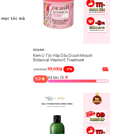
h mọc tóc mà
DCASH
Kem Ủ Tóc Hấp Dầu Dcash Intouch
Botanical Vitamin E Treatment
99,000₫
-9%
109,000₫
Đã bán 18
5.0