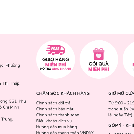
ạo, Phường
hoặc bất cứ khi nào bạn muốn, có thể dùng trên tóc khô hoặc tóc ẩm).
 da đầu chuyên dụng để sản phẩm thẩm thấu sâu.
 Thị Thập,
CHĂM SÓC KHÁCH HÀNG
GIỜ MỞ CỬ
ường GS1, Khu
t. Kết hợp với Dầu Gội và Tẩy Da Chết Da Đầu Hương Thảo Aromatica để
Chính sách đổi trả
Từ 9:00 - 21:
ồ Chí Minh
Chính sách bảo mật
trong tuần (
Chính sách thanh toán
lễ, ngày Tết).
 Trung,
Điều khoản dịch vụ
GÓP Ý - KHI
Hướng dẫn mua hàng
Hướng dẫn thanh toán VNPAY