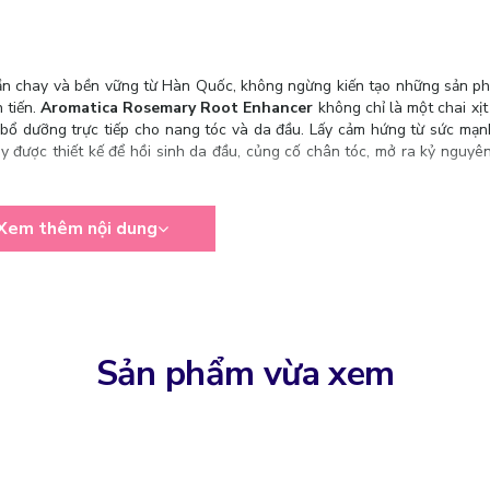
huần chay và bền vững từ Hàn Quốc, không ngừng kiến tạo những sản p
 tiến.
Aromatica Rosemary Root Enhancer
không chỉ là một chai xị
 bổ dưỡng trực tiếp cho nang tóc và da đầu. Lấy cảm hứng từ sức mạn
y được thiết kế để hồi sinh da đầu, củng cố chân tóc, mở ra kỷ nguyê
 Enhancer
với công thức không chứa sulfate, không silicone, không p
Xem thêm nội dung
 dưỡng chất thiết yếu cho nang tóc, hỗ trợ kích thích mọc tóc mới, đ
n sử dụng.
Sản phẩm vừa xem