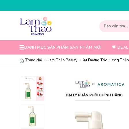
NHẬP MÃ T08FS30K - GIẢM 
DANH MỤC SẢN PHẨM
SẢN PHẨM MỚI
💝 DEAL
Trang chủ
Lam Thảo Beauty
Xịt Dưỡng Tóc Hương Thảo