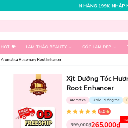
NGAY 30K CHO ĐƠN HÀNG 199K
NHẬP MÃ T08FS25K - G
 HOT 💝
LAM THẢO BEAUTY
GÓC LÀM ĐẸP
 Aromatica Rosemary Root Enhancer
Xịt Dưỡng Tóc Hươ
Root Enhancer
Aromatica
Ủ tóc - dưỡng tóc
Đ
Tiế
265,000₫
399,000₫