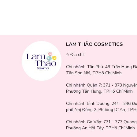
LAM THẢO COSMETICS
Hướng dẫn sử dụng:
⭐️ Địa chỉ:
Lắc đều sản phẩm
trước khi sử dụng.
Chi nhánh Tân Phú:
49 Trần Hưng Đ
Xịt trực tiếp lên da đầu
đã được làm sạch (sau khi gội đầu 
Tân Sơn Nhì, TP.Hồ Chí Minh
Massage nhẹ nhàng
bằng đầu ngón tay hoặc lược massage
Chi nhánh Quận 7:
371 - 373 Nguyễn
Phường Tân Hưng, TP.Hồ Chí Minh
Không cần xả lại với nước
.
Chi nhánh Bình Dương:
244 - 246 Đ
Sử dụng
hàng ngày
, 1-2 lần/ngày để đạt hiệu quả tốt nhấ
phố Nhị Đồng 2, Phường Dĩ An, TP.H
chăm sóc toàn diện.
Chi nhánh Gò Vấp:
771 - 777 Quang
Phường An Hội Tây, TP.Hồ Chí Minh