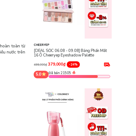
CHEERYEP
 hoàn toàn từ
[DEAL SỐC 06.08 - 09.08] Bảng Phấn Mắt
iều nước trên
16 Ô Cheeryep Eyeshadow Palette
379,000₫
-24%
499,000₫
Đã bán 21505
5.0