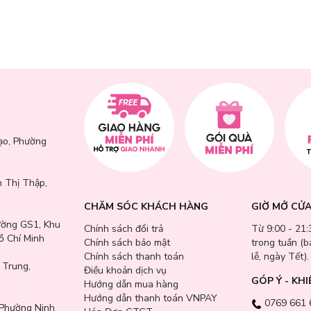
iều lần trong ngày khi muốn làm dịu da và cảm thấy da bị khô.
ạo, Phường
 Thị Thập,
CHĂM SÓC KHÁCH HÀNG
GIỜ MỞ CỬ
ường GS1, Khu
Chính sách đổi trả
Từ 9:00 - 21:
ồ Chí Minh
Chính sách bảo mật
trong tuần (
Chính sách thanh toán
lễ, ngày Tết).
 Trung,
Điều khoản dịch vụ
GÓP Ý - KHI
Hướng dẫn mua hàng
Hướng dẫn thanh toán VNPAY
0769 661 
Phường Ninh