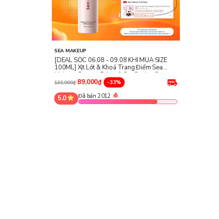
SEA MAKEUP
[DEAL SỐC 06.08 - 09.08 KHI MUA SIZE
100ML] Xịt Lót & Khoá Trang Điểm Sea
Makeup Stayput Prime & Set Setting Spray
89,000₫
-33%
133,000₫
Đã bán 2012
5.0