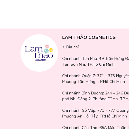
Hướng dẫn sử dụng:
- Xịt trước lúc makeup để cấp ẩm cho da
- Xịt trực tiếp lên da mặt, tránh xịt vào mắt, miệng. Dùng nh
LAM THẢO COSMETICS
⭐️ Địa chỉ:
Chi nhánh Tân Phú:
49 Trần Hưng Đ
Tân Sơn Nhì, TP.Hồ Chí Minh
Chi nhánh Quận 7:
371 - 373 Nguyễn
Phường Tân Hưng, TP.Hồ Chí Minh
Chi nhánh Bình Dương:
244 - 246 Đ
phố Nhị Đồng 2, Phường Dĩ An, TP.H
Chi nhánh Gò Vấp:
771 - 777 Quang
Phường An Hội Tây, TP.Hồ Chí Minh
Chi nhánh Cần Thơ:
65A Mậu Thân, 