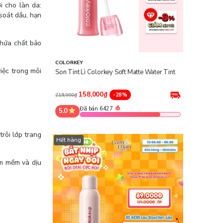
i cho làn da:
 soát dầu, hạn
chứa chất bảo
COLORKEY
iệc trong môi
Son Tint Lì Colorkey Soft Matte Water Tint
158,000₫
-28%
219,000₫
Đã bán 6427
5.0
trôi lớp trang
Hết hàng
àm mềm và dịu