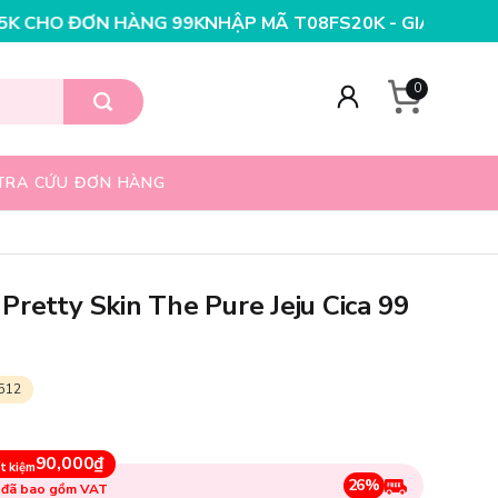
K
NHẬP MÃ T08FS25K - GIẢM NGAY 25K CHO ĐƠN HÀNG 
0
TRA CỨU ĐƠN HÀNG
Pretty Skin The Pure Jeju Cica 99
512
90,000₫
t kiệm
26%
 đã bao gồm VAT