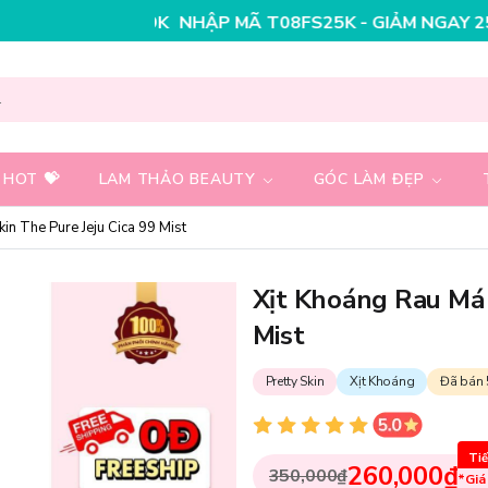
ẬP MÃ T08FS30K - GIẢM NGAY 30K CHO ĐƠN HÀNG 199
 HOT 💝
LAM THẢO BEAUTY
GÓC LÀM ĐẸP
in The Pure Jeju Cica 99 Mist
Xịt Khoáng Rau Má 
Mist
Pretty Skin
Xịt Khoáng
Đã bán 
Tiế
260,000₫
350,000₫
*Giá