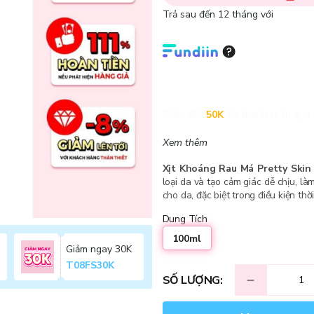
Trả sau đến 12 tháng với
Giảm đến
50K
khi thanh toán qua 
Xem thêm
Xịt Khoáng Rau Má Pretty Skin 
loại da và tạo cảm giác dễ chịu, là
cho da, đặc biệt trong điều kiện thờ
Dung Tích
100ml
Giảm ngay 30K
T08FS30K
SỐ LƯỢNG: