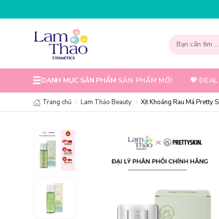
NH
DANH MỤC SẢN PHẨM
SẢN PHẨM MỚI
💝 DEAL
Trang chủ
Lam Thảo Beauty
Xịt Khoáng Rau Má Pretty Sk