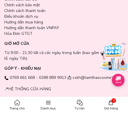
Chính sách bảo mật
Chính sách thanh toán
Điều khoản dịch vụ
Hướng dẫn mua hàng
Hướng dẫn thanh toán VNPAY
Hóa Đơn GTGT
GIỜ MỞ CỬA
Từ 9:00 - 21:30 tất cả các ngày trong tuần (bao gồm cả các ngày
lễ, ngày Tết).
GÓP Ý - KHIẾU NẠI
0769 661 668 - 0288 889 9913 📩 cskh@lamthaocosmetic.vn
📍
HỆ THỐNG CỬA HÀNG
0
VỀ LAM THẢO
Trang chủ
Danh mục
Tư vấn
Giỏ hàng
Giới thiệu
Liên hệ góp ý
Liên hệ hợp tác