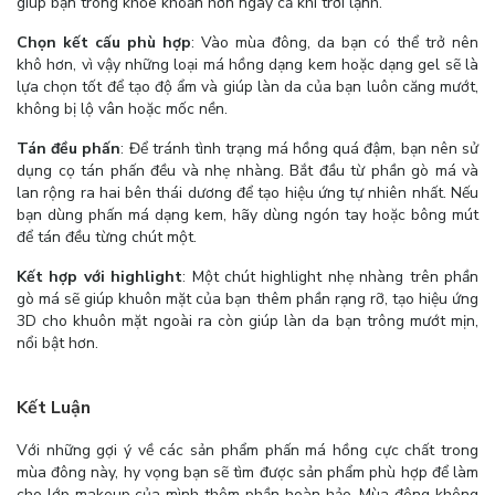
giúp bạn trông khỏe khoắn hơn ngay cả khi trời lạnh.
Chọn kết cấu phù hợp
: Vào mùa đông, da bạn có thể trở nên
khô hơn, vì vậy những loại má hồng dạng kem hoặc dạng gel sẽ là
lựa chọn tốt để tạo độ ẩm và giúp làn da của bạn luôn căng mướt,
không bị lộ vân hoặc mốc nền.
Tán đều phấn
: Để tránh tình trạng má hồng quá đậm, bạn nên sử
dụng cọ tán phấn đều và nhẹ nhàng. Bắt đầu từ phần gò má và
lan rộng ra hai bên thái dương để tạo hiệu ứng tự nhiên nhất. Nếu
bạn dùng phấn má dạng kem, hãy dùng ngón tay hoặc bông mút
để tán đều từng chút một.
Kết hợp với highlight
: Một chút highlight nhẹ nhàng trên phần
gò má sẽ giúp khuôn mặt của bạn thêm phần rạng rỡ, tạo hiệu ứng
3D cho khuôn mặt ngoài ra còn giúp làn da bạn trông mướt mịn,
nổi bật hơn.
Kết Luận
Với những gợi ý về các sản phẩm phấn má hồng cực chất trong
mùa đông này, hy vọng bạn sẽ tìm được sản phẩm phù hợp để làm
cho lớp makeup của mình thêm phần hoàn hảo. Mùa đông không