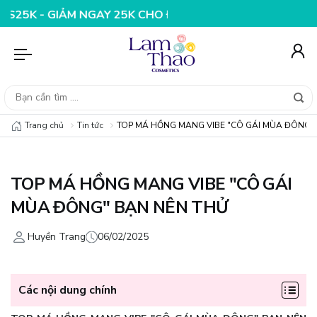
AY 25K CHO ĐƠN HÀNG 99K
NHẬP MÃ T08FS20K - GIẢM
Trang chủ
Tin tức
TOP MÁ HỒNG MANG VIBE "CÔ GÁI MÙA ĐÔNG"
TOP MÁ HỒNG MANG VIBE "CÔ GÁI
MÙA ĐÔNG" BẠN NÊN THỬ
Huyền Trang
06/02/2025
Các nội dung chính