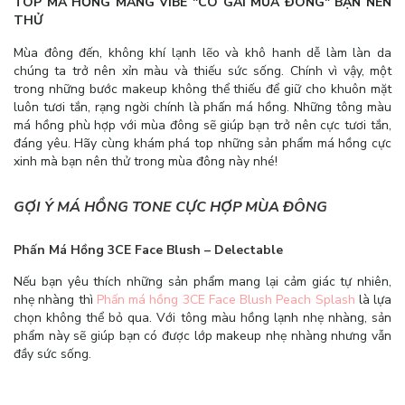
TOP MÁ HỒNG MANG VIBE "CÔ GÁI MÙA ĐÔNG" BẠN NÊN
THỬ
Mùa đông đến, không khí lạnh lẽo và khô hanh dễ làm làn da
chúng ta trở nên xỉn màu và thiếu sức sống. Chính vì vậy, một
trong những bước makeup không thể thiếu để giữ cho khuôn mặt
luôn tươi tắn, rạng ngời chính là phấn má hồng. Những tông màu
má hồng phù hợp với mùa đông sẽ giúp bạn trở nên cực tươi tắn,
đáng yêu. Hãy cùng khám phá top những sản phẩm má hồng cực
xinh mà bạn nên thử trong mùa đông này nhé!
GỢI Ý MÁ HỒNG TONE CỰC HỢP MÙA ĐÔNG
Phấn Má Hồng 3CE Face Blush – Delectable
Nếu bạn yêu thích những sản phẩm mang lại cảm giác tự nhiên,
nhẹ nhàng thì
P
hấn má hồng 3CE Face Blush Peach Splash
là lựa
chọn không thể bỏ qua. Với tông màu hồng lạnh nhẹ nhàng, sản
phẩm này sẽ giúp bạn có được lớp makeup nhẹ nhàng nhưng vẫn
đầy sức sống.