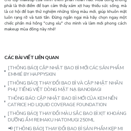
phải là thời điểm để bạn cảm thấy xám xịt hay thiếu sức sống, mà
là cơ hội để bạn thử nghiệm những tông màu mới, giúp khuôn mặt
luôn rạng rỡ và tươi tắn. Đừng ngần ngại mà hãy chọn ngay một
chiếc phấn má hồng "cưng xỉu" cho mình và làm mới phong cách
makeup mùa đông này nhé!
CÁC BÀI VIẾT LIÊN QUAN
[THÔNG BÁO] CẬP NHẬT BAO BÌ MỚI CÁC SẢN PHẨM
EMMIÉ BY HAPPYSKIN
[THÔNG BÁO] THAY ĐỔI BAO BÌ VÀ CẬP NHẬT NHÃN
PHỤ TIẾNG VIỆT DÒNG MẶT NẠ BANOBAGI
THÔNG BÁO: CẬP NHẬT BAO BÌ MỚI CỦA KEM NỀN
CATRICE HD LIQUID COVERAGE FOUNDATION
[THÔNG BÁO] THAY ĐỔI MÀU SẮC BAO BÌ XỊT KHOÁNG
DƯỠNG ẨM REIHAKU HATOMUGI 250ML
📢 [THÔNG BÁO] THAY ĐỔI BAO BÌ SẢN PHẨM KẸP MI