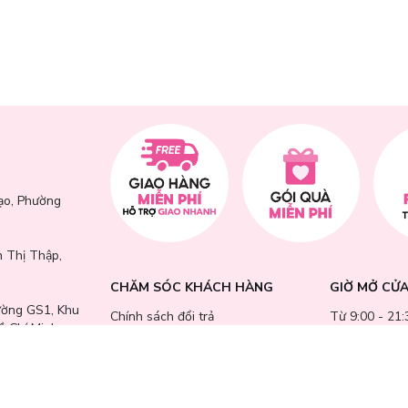
ạo, Phường
 Thị Thập,
CHĂM SÓC KHÁCH HÀNG
GIỜ MỞ CỬ
ường GS1, Khu
Chính sách đổi trả
Từ 9:00 - 21:
ồ Chí Minh
Chính sách bảo mật
trong tuần (
Chính sách thanh toán
lễ, ngày Tết).
 Trung,
Điều khoản dịch vụ
GÓP Ý - KHI
Hướng dẫn mua hàng
Hướng dẫn thanh toán VNPAY