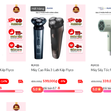
Hết hàng
FLYCO
FLYCO
 Kép Flyco
Máy Cạo Râu 3 Lưỡi Kép Flyco
Máy Sấy Tóc 
599,000₫
339,
-14%
-9%
659,000₫
459,000₫
Đã bán 87
Đã bá
5.0
5.0