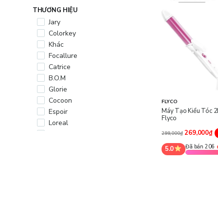
THƯƠNG HIỆU
Jary
Colorkey
Khác
Focallure
Catrice
B.O.M
Glorie
Cocoon
FLYCO
Máy Tạo Kiểu Tóc 2
Espoir
Flyco
Loreal
269,000₫
Lam Thảo
299,000₫
Nivea
Đã bán 206
5.0
Silkygirl
Bioré
Pretty Skin
Mlen Diary
Maybelline
Mediheal