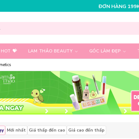
 - GIẢM NGAY 30K CHO ĐƠN HÀNG 199K
NHẬP MÃ T08F
 HOT 💝
LAM THẢO BEAUTY
GÓC LÀM ĐẸP
metics
ạy
Mới nhất
Giá thấp đến cao
Giá cao đến thấp