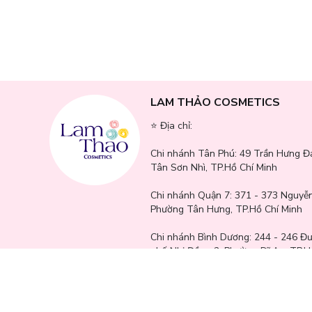
Hatomugi
SPES
Into You
Chando
Vaseline
Armaf
Jessup
LAM THẢO COSMETICS
Laurier
⭐️ Địa chỉ:
Caryophy
JM Solution
Chi nhánh Tân Phú:
49 Trần Hưng Đ
VT Cosmetics
Tân Sơn Nhì, TP.Hồ Chí Minh
Dcash
Lemonade
Chi nhánh Quận 7:
371 - 373 Nguyễn
Clio
Phường Tân Hưng, TP.Hồ Chí Minh
Befou
Chi nhánh Bình Dương:
244 - 246 Đ
Pantene
phố Nhị Đồng 2, Phường Dĩ An, TP.H
SVR
Bbia
Chi nhánh Gò Vấp:
771 - 777 Quang
Ukiss
Phường An Hội Tây, TP.Hồ Chí Minh
Mykonos