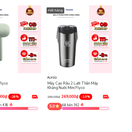
Hết hàng
FLYCO
Flyco
Máy Cạo Râu 2 Lưỡi Thân Máy
Kháng Nước Mini Flyco
000₫
269,000₫
-26%
-10%
299,000₫
n 438
Đã bán 362
5.0