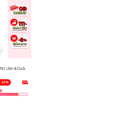
IN1 Uốn & Duỗi
-10%