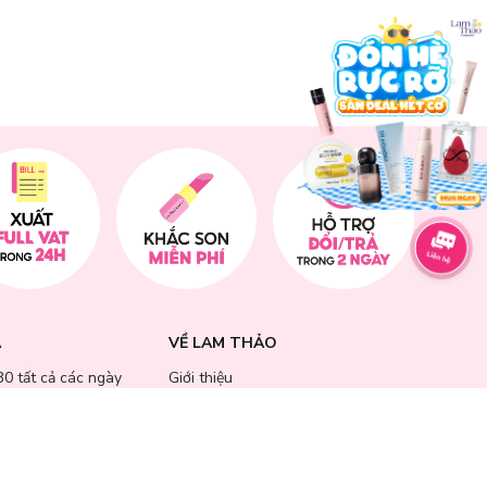
A
VỀ LAM THẢO
30 tất cả các ngày
Giới thiệu
bao gồm cả các ngày
Liên hệ góp ý
Liên hệ hợp tác
Giấy chứng nhận đại lý
ẾU NẠI
Tuyển dụng