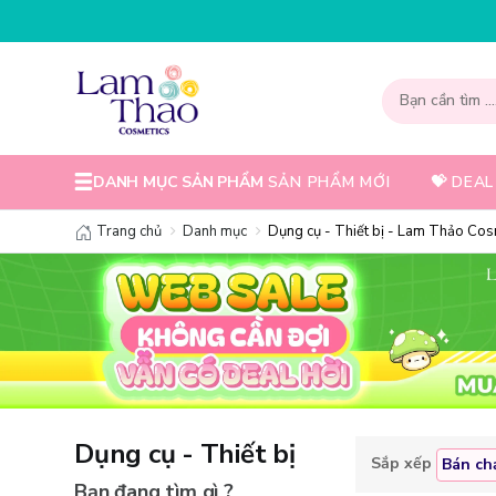
NHẬP MÃ T08FS30K
DANH MỤC SẢN PHẨM
SẢN PHẨM MỚI
💝 DEAL
Trang chủ
Danh mục
Dụng cụ - Thiết bị - Lam Thảo Cos
Dụng cụ - Thiết bị
Sắp xếp
Bán ch
Bạn đang tìm gì ?