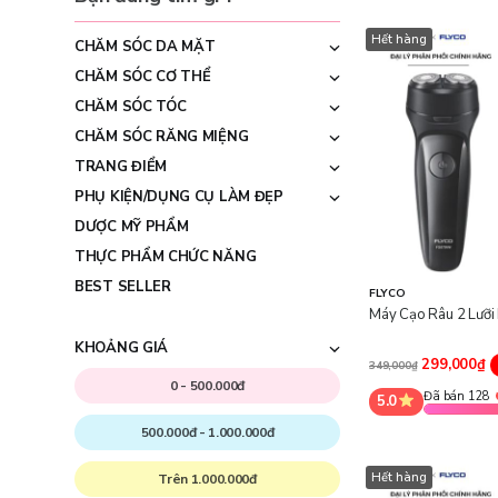
Hết hàng
CHĂM SÓC DA MẶT
CHĂM SÓC CƠ THỂ
CHĂM SÓC TÓC
CHĂM SÓC RĂNG MIỆNG
TRANG ĐIỂM
PHỤ KIỆN/DỤNG CỤ LÀM ĐẸP
DƯỢC MỸ PHẨM
THỰC PHẨM CHỨC NĂNG
BEST SELLER
FLYCO
Máy Cạo Râu 2 Lưỡi
KHOẢNG GIÁ
299,000₫
349,000₫
0 - 500.000đ
Đã bán 128
5.0
500.000đ - 1.000.000đ
Hết hàng
Trên 1.000.000đ