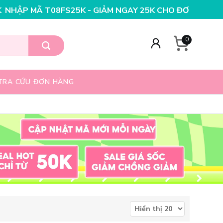
S25K - GIẢM NGAY 25K CHO ĐƠN HÀNG 99K
NHẬP MÃ T0
0
TRA CỨU ĐƠN HÀNG