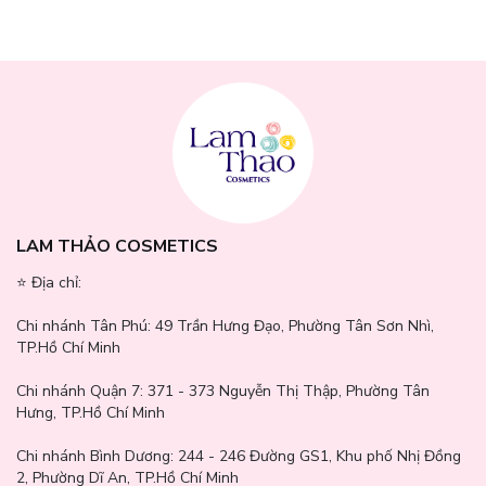
LAM THẢO COSMETICS
Máy Sấy Tóc Flyco (FH1622VN): Chế Độ Sấy Lạnh Bảo Vệ Tóc
⭐️ Địa chỉ:
với công suất lớn 1800W giúp sấy khô tóc nhanh.
Chi nhánh Tân Phú:
49 Trần Hưng Đạo, Phường Tân Sơn Nhì,
TP.Hồ Chí Minh
Chi nhánh Quận 7:
371 - 373 Nguyễn Thị Thập, Phường Tân
Hưng, TP.Hồ Chí Minh
Chi nhánh Bình Dương:
244 - 246 Đường GS1, Khu phố Nhị Đồng
2, Phường Dĩ An, TP.Hồ Chí Minh