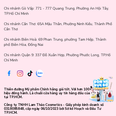
Chi nhánh Gò Vấp:
771 - 777 Quang Trung, Phường An Hội Tây,
TP.Hồ Chí Minh
Chi nhánh Cần Thơ:
65A Mậu Thân, Phường Ninh Kiều, Thành Phố
Cần Thơ
Chi nhánh Biên Hoà:
69 Phan Trung, phường Tam Hiệp, Thành
phố Biên Hòa, Đồng Nai
Chi nhánh Quận 9: 337 Đỗ Xuân Hợp, Phường Phước Long, TP.Hồ
Chí Minh
Thiên đưỡng Mỹ phẩm Chính hãng giá tốt. Với hơn 100+ Thương
hiệu đồng hành. Là chuỗi cửa hàng uy tín hàng đầu của các bạn trẻ
Công suất 1800W
tại TP.HCM.
Điện áp: 220v
Công ty TNHH Lam Thảo Cosmetics - Giấy phép kinh doanh số
0318085848, cấp ngày 06/10/2023 bởi Sở kế Hoạch và Đầu Tư
TP.HCM.
Tần số: 50hz