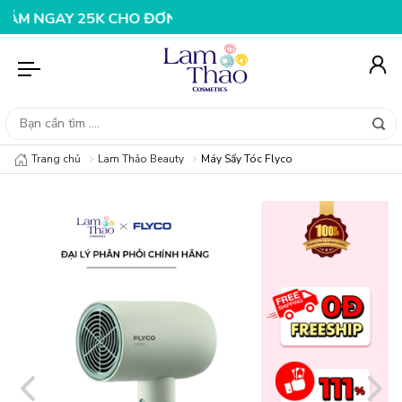
AY 25K CHO ĐƠN HÀNG 99K
NHẬP MÃ T08FS20K - GIẢM
Trang chủ
Lam Thảo Beauty
Máy Sấy Tóc Flyco