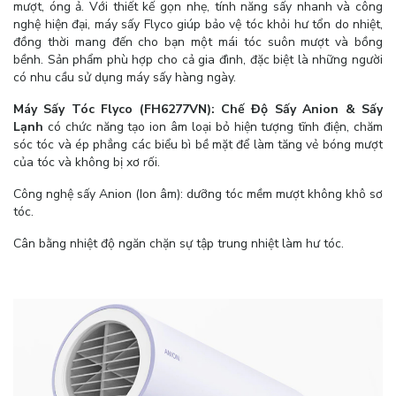
mượt, óng ả. Với thiết kế gọn nhẹ, tính năng sấy nhanh và công
nghệ hiện đại, máy sấy Flyco giúp bảo vệ tóc khỏi hư tổn do nhiệt,
đồng thời mang đến cho bạn một mái tóc suôn mượt và bồng
bềnh. Sản phẩm phù hợp cho cả gia đình, đặc biệt là những người
có nhu cầu sử dụng máy sấy hàng ngày.
Máy Sấy Tóc Flyco (FH6277VN):
Chế Độ Sấy Anion & Sấy
Lạnh
có chức năng tạo ion âm loại bỏ hiện tượng tĩnh điện, chăm
sóc tóc và ép phẳng các biểu bì bề mặt để làm tăng vẻ bóng mượt
của tóc và không bị xơ rối.
Công nghệ sấy Anion (Ion âm): dưỡng tóc mềm mượt không khô sơ
tóc.
Cân bằng nhiệt độ ngăn chặn sự tập trung nhiệt làm hư tóc.