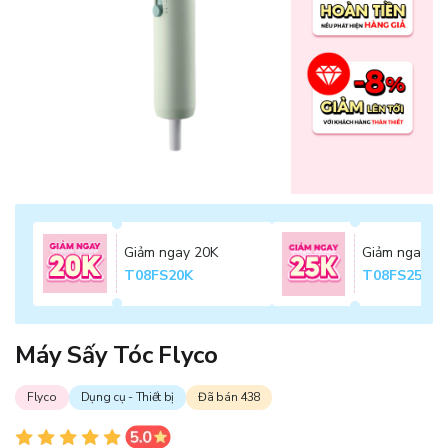
Giảm ngay 20K
Giảm ngay 2
T08FS20K
T08FS25K
Máy Sấy Tóc Flyco
Flyco
Dụng cụ - Thiết bị
Đã bán 438