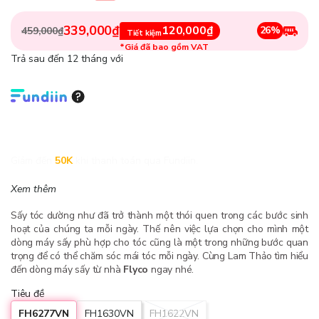
339,000₫
120,000₫
26%
459,000₫
Tiết kiệm
*Giá đã bao gồm VAT
Trả sau đến 12 tháng với
Giảm đến
50K
khi thanh toán qua Fundiin.
Xem thêm
Sấy tóc dường như đã trở thành một thói quen trong các bước sinh
hoạt của chúng ta mỗi ngày. Thế nên việc lựa chọn cho mình một
dòng máy sấy phù hợp cho tóc cũng là một trong những bước quan
trọng để có thể chăm sóc mái tóc mỗi ngày. Cùng Lam Thảo tìm hiểu
đến dòng máy sấy từ nhà
Flyco
ngay nhé.
Tiêu đề
FH6277VN
FH1630VN
FH1622VN