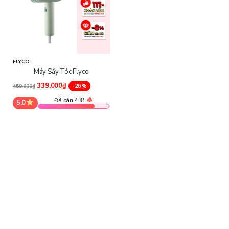
FLYCO
Máy Sấy Tóc Flyco
339,000₫
-26%
459,000₫
Đã bán 438
5.0