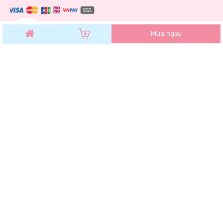
Bao gồm 3 mức nhiệt như: sấy mát, sấy ấm, sấy nóng tiện lợi giúp
bạn có mái tóc bóng mượt, bồng bềnh như dưỡng ở tiệm.
Mua ngay
CHĂM SÓC KHÁCH HÀNG
Chính sách đổi trả
Chính sách bảo mật
Chính sách thanh toán
Điều khoản dịch vụ
Hướng dẫn mua hàng
Hướng dẫn thanh toán VNPAY
Hóa Đơn GTGT