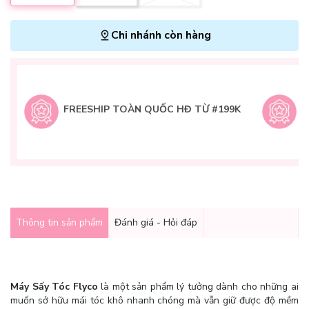
Chi nhánh còn hàng
L
H
t
FREESHIP TOÀN QUỐC HĐ TỪ #199K
9
Q
g
Thông tin sản phẩm
Đánh giá - Hỏi đáp
Máy Sấy Tóc Flyco
là một sản phẩm lý tưởng dành cho những ai
muốn sở hữu mái tóc khô nhanh chóng mà vẫn giữ được độ mềm