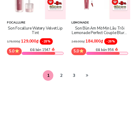
FOCALLURE
LEMONADE
Son Focallure Watery Velvet Lip
Son Bùn Ấm Mờ Mịn Lâu Trôi
Tint
Lemonade Perfect Couple Blurry
Stain Lip Cream
129,000₫
184,000₫
-28%
-26%
179,000₫
249,000₫
Đã bán 1547
Đã bán 956
5.0
5.0
1
2
3