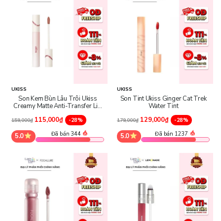
UKISS
UKISS
Son Kem Bùn Lâu Trôi Ukiss
Son Tint Ukiss Ginger Cat Trek
Creamy Matte Anti-Transfer Lip
Water Tint
CLay
115,000₫
129,000₫
-28%
-28%
159,000₫
179,000₫
Đã bán 344
Đã bán 1237
5.0
5.0