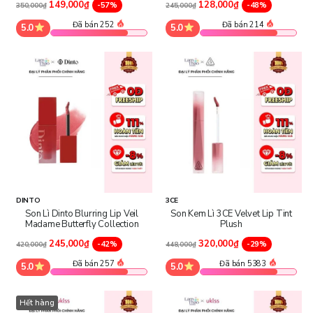
149,000₫
128,000₫
-57%
-48%
350,000₫
245,000₫
Đã bán 252
Đã bán 214
5.0
5.0
DINTO
3CE
Son Lì Dinto Blurring Lip Veil
Son Kem Lì 3CE Velvet Lip Tint
Madame Butterfly Collection
Plush
245,000₫
320,000₫
-42%
-29%
420,000₫
448,000₫
Đã bán 257
Đã bán 5383
5.0
5.0
Hết hàng