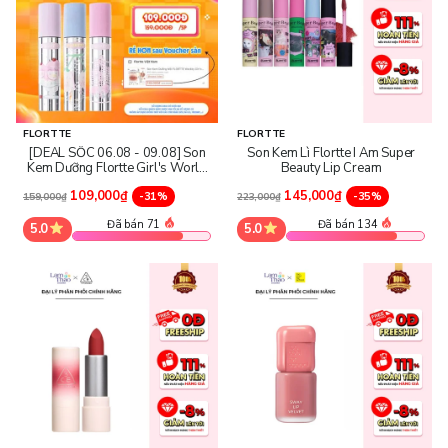
FLORTTE
FLORTTE
[DEAL SỐC 06.08 - 09.08] Son
Son Kem Lì Flortte I Am Super
Kem Dưỡng Flortte Girl's World
Beauty Lip Cream
Lip Cream
109,000₫
145,000₫
-31%
-35%
159,000₫
223,000₫
Đã bán 71
Đã bán 134
5.0
5.0