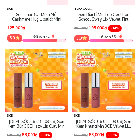
3CE
TOO COO...
Son Thỏi 3CE Mềm Môi
Son Bùn Lì Mờ Too Cool For
Cashmere Hug Lipstick Mini
School Sway Lip Velvet Tint
125,000₫
195,000₫
-34%
295,000₫
Đã bán 42
Đã bán 651
5.0
5.0
3CE
3CE
[DEAL SỐC 06.08 - 09.08] Son
[DEAL SỐC 06.08 - 09.08] Son
Kem Bùn 3CE Hazy Lip Clay Mini
Kem Nhung Mịn 3CE Velvet Lip
Tint Mini
88,000₫
88,000₫
-30%
-30%
125,000₫
125,000₫