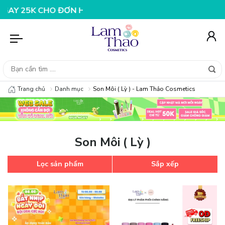
CHO ĐƠN HÀNG 199K
NHẬP MÃ T08FS25K - GIẢM NGAY 2
Trang chủ
Danh mục
Son Môi ( Lỳ ) - Lam Thảo Cosmetics
Son Môi ( Lỳ )
Lọc sản phẩm
Sắp xếp