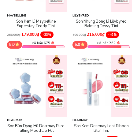
MAYBELLINE
LILYBYRED
Son Kem Lì Maybelline
Son Nhung Bóng Lì Lilybyred
Superstay Teddy Tint
Balming Dewy Tint
179,000₫
215,000₫
-33%
-46%
266,000₫
400,000₫
Đã bán 675
Đã bán 269
5.0
5.0
DEARMAY
DEARMAY
Son Bùn Dạng Hũ Dearmay Pure
Son Kem Dearmay Lost Ribbon
Falling Mood Lip Pot
Blur Tint