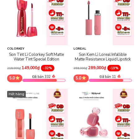
COLORKEY
LOREAL
Son Tint Lì Colorkey Soft Matte
Son Kem Lì Loreal Infallible
Water Tint Special Edition
Matte Resistance Liquid Lipstick
149,000₫
289,000₫
-32%
-19%
219,000₫
359,000₫
Đã bán 332
Đã bán 11
5.0
5.0
Hết hàng