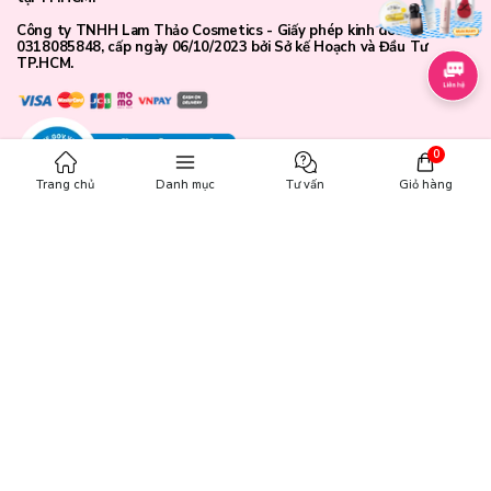
Công ty TNHH Lam Thảo Cosmetics - Giấy phép kinh doanh số
0318085848, cấp ngày 06/10/2023 bởi Sở kế Hoạch và Đầu Tư
TP.HCM.
0
Trang chủ
Danh mục
Tư vấn
Giỏ hàng
CHĂM SÓC KHÁCH HÀNG
Chính sách đổi trả
Chính sách bảo mật
Chính sách thanh toán
Điều khoản dịch vụ
Hướng dẫn mua hàng