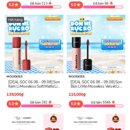
Đã bán 113
Đã bán 86
5.0
5.0
Hết hàng
MOOEKISS
MOOEKISS
[DEAL SỐC 06.08 - 09.08] Son
[DEAL SỐC 06.08 - 09.08] Son
Kem Lì Mooekiss Soft Matte Lip
Bùn Lì Mịn Mooekiss Velvet Lip
Cream
Mud
139,000₫
115,000₫
Đã bán 392
Đã bán 5546
5.0
5.0