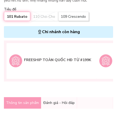
yêu nét nữ tính, nhẹ nhàng nhưng vẫn đầy cuốn hút.
Tiêu đề
101 Rubato
110 Cho-Cho
109 Crescendo
Chi nhánh còn hàng
L
H
t
FREESHIP TOÀN QUỐC HĐ TỪ #199K
9
Q
g
Thông tin sản phẩm
Đánh giá - Hỏi đáp