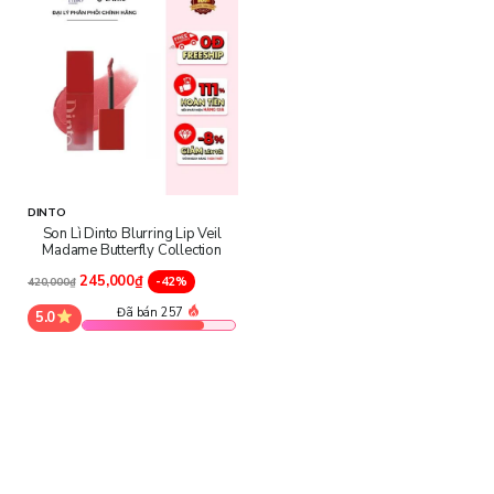
DINTO
Son Lì Dinto Blurring Lip Veil
Madame Butterfly Collection
245,000₫
-42%
420,000₫
Đã bán 257
5.0
Thành phần chính sản phẩm
Dimethicone, Cyclopentasiloxane, Dimethicone Crosspolymer,
Dimethicone/Vinyl Dimethicone Crosspolymer, Phenyl
Trimethicone, Polyglyceryl-2 Triisostearate, Cyclohexasiloxane,