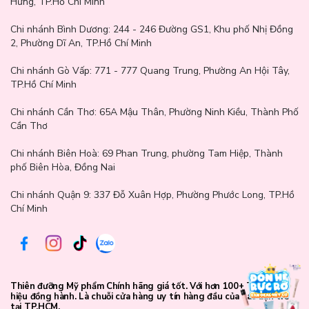
Hưng, TP.Hồ Chí Minh
nhẹ ra ngoài bằng đầu ngón tay hoặc cọ để tạo hiệu ứng loang mờ
nhẹ.
Chi nhánh Bình Dương:
244 - 246 Đường GS1, Khu phố Nhị Đồng
Đánh full môi: Thoa son đều từ lòng môi đến viền môi, có thể
2, Phường Dĩ An, TP.Hồ Chí Minh
dùng thêm cọ viền để định hình dáng môi rõ nét.
Tăng độ bền màu: Sau khi thoa lớp son đầu tiên, hãy nhẹ nhàng
Chi nhánh Gò Vấp:
771 - 777 Quang Trung, Phường An Hội Tây,
bặm môi vào khăn giấy, rồi thoa thêm một lớp nữa.
TP.Hồ Chí Minh
Chi nhánh Cần Thơ:
65A Mậu Thân, Phường Ninh Kiều, Thành Phố
Cần Thơ
Chi nhánh Biên Hoà:
69 Phan Trung, phường Tam Hiệp, Thành
phố Biên Hòa, Đồng Nai
Chi nhánh Quận 9: 337 Đỗ Xuân Hợp, Phường Phước Long, TP.Hồ
Chí Minh
Thiên đưỡng Mỹ phẩm Chính hãng giá tốt. Với hơn 100+ Thương
hiệu đồng hành. Là chuỗi cửa hàng uy tín hàng đầu của các bạn trẻ
tại TP.HCM.