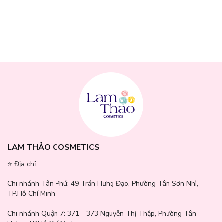
LAM THẢO COSMETICS
⭐️ Địa chỉ:
Hướng dẫn đánh son
Chi nhánh Tân Phú:
49 Trần Hưng Đạo, Phường Tân Sơn Nhì,
TP.Hồ Chí Minh
Trước khi thoa son, hãy tẩy da chết nhẹ cho môi và thoa một lớp
son dưỡng mỏng.
Chi nhánh Quận 7:
371 - 373 Nguyễn Thị Thập, Phường Tân
Đánh son lòng môi tự nhiên: Chấm son vào giữa môi, sau đó tán