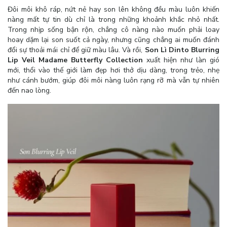
Đôi môi khô ráp, nứt nẻ hay son lên không đều màu luôn khiến
nàng mất tự tin dù chỉ là trong những khoảnh khắc nhỏ nhất.
Trong nhịp sống bận rộn, chẳng cô nàng nào muốn phải loay
hoay dặm lại son suốt cả ngày, nhưng cũng chẳng ai muốn đánh
đổi sự thoải mái chỉ để giữ màu lâu. Và rồi,
Son Lì Dinto Blurring
Lip Veil Madame Butterfly Collection
xuất hiện như làn gió
mới, thổi vào thế giới làm đẹp hơi thở dịu dàng, trong trẻo, nhẹ
như cánh bướm, giúp đôi môi nàng luôn rạng rỡ mà vẫn tự nhiên
đến nao lòng.