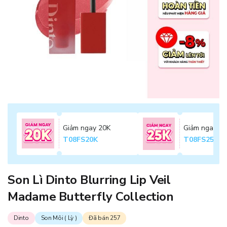
Giảm ngay 20K
Giảm ngay 2
T08FS20K
T08FS25K
Son Lì Dinto Blurring Lip Veil
Madame Butterfly Collection
Dinto
Son Môi ( Lỳ )
Đã bán 257