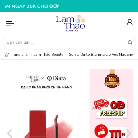
AY 25K CHO ĐƠN HÀNG 99K
NHẬP MÃ T08FS20K - GIẢM 
Trang chủ
Lam Thảo Beauty
Son Lì Dinto Blurring Lip Veil Madame Bu