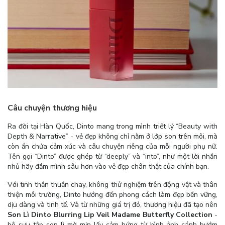
Câu chuyện thương hiệu
Ra đời tại Hàn Quốc, Dinto mang trong mình triết lý “Beauty with
Depth & Narrative” - vẻ đẹp không chỉ nằm ở lớp son trên môi, mà
còn ẩn chứa cảm xúc và câu chuyện riêng của mỗi người phụ nữ.
Tên gọi “Dinto” được ghép từ “deeply” và “into”, như một lời nhắn
nhủ hãy đắm mình sâu hơn vào vẻ đẹp chân thật của chính bạn.
Với tinh thần thuần chay, không thử nghiệm trên động vật và thân
thiện môi trường, Dinto hướng đến phong cách làm đẹp bền vững,
dịu dàng và tinh tế. Và từ những giá trị đó, thương hiệu đã tạo nên
Son Lì Dinto Blurring Lip Veil Madame Butterfly Collection
-
bộ sưu tập son lì mờ mịn lấy cảm hứng từ hình ảnh cánh bướm