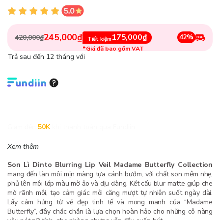
245,000₫
175,000₫
42%
420,000₫
Tiết kiệm
*Giá đã bao gồm VAT
Trả sau đến 12 tháng với
Giảm đến
50K
khi thanh toán qua Fundiin.
Xem thêm
Son Lì Dinto Blurring Lip Veil Madame Butterfly Collection
mang đến làn môi mịn màng tựa cánh bướm, với chất son mềm nhẹ,
phủ lên môi lớp màu mờ ảo và dịu dàng. Kết cấu blur matte giúp che
mờ rãnh môi, tạo cảm giác môi căng mượt tự nhiên suốt ngày dài.
Lấy cảm hứng từ vẻ đẹp tinh tế và mong manh của “Madame
Butterfly”, đây chắc chắn là lựa chọn hoàn hảo cho những cô nàng