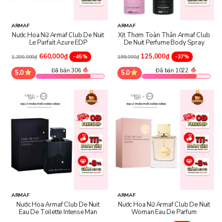
ARMAF
ARMAF
Nước Hoa Nữ Armaf Club De Nuit
Xịt Thơm Toàn Thân Armaf Club
Le Parfait Azure EDP
De Nuit Perfume Body Spray
660,000₫
125,000₫
-45%
-37%
1,200,000₫
199,000₫
Đã bán 306
Đã bán 1022
5.0
5.0
ARMAF
ARMAF
Nước Hoa Armaf Club De Nuit
Nước Hoa Nữ Armaf Club De Nuit
Eau De Toilette Intense Man
Woman Eau De Parfum