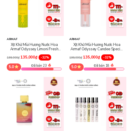
ARMAF
ARMAF
Xịt Khử Mùi Hương Nước Hoa
Xịt Khử Mùi Hương Nước Hoa
Armaf Odyssey Limoni Fresh
Armaf Odyssey Candee Special
Edition
Edition
135,000₫
135,000₫
-32%
-32%
199,000₫
199,000₫
Đã bán 23
Đã bán 18
5.0
5.0