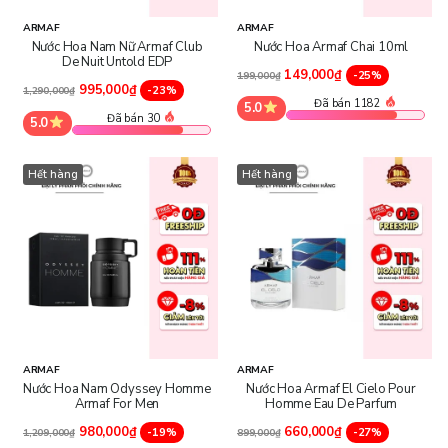
ARMAF
ARMAF
Nước Hoa Nam Nữ Armaf Club
Nước Hoa Armaf Chai 10ml
De Nuit Untold EDP
149,000₫
-25%
199,000₫
995,000₫
-23%
1,290,000₫
Đã bán 1182
5.0
Đã bán 30
5.0
Hết hàng
Hết hàng
ARMAF
ARMAF
Nước Hoa Nam Odyssey Homme
Nước Hoa Armaf El Cielo Pour
Armaf For Men
Homme Eau De Parfum
980,000₫
660,000₫
-19%
-27%
1,209,000₫
899,000₫