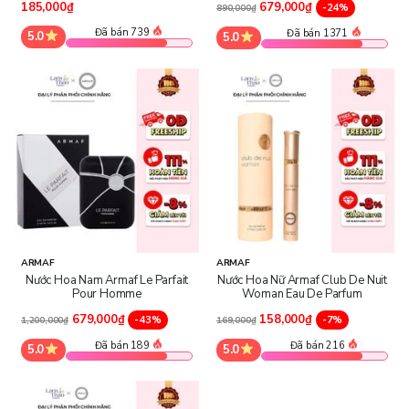
185,000₫
679,000₫
-24%
890,000₫
Đã bán 739
Đã bán 1371
5.0
5.0
ARMAF
ARMAF
Nước Hoa Nam Armaf Le Parfait
Nước Hoa Nữ Armaf Club De Nuit
Pour Homme
Woman Eau De Parfum
679,000₫
158,000₫
-43%
-7%
1,200,000₫
169,000₫
Đã bán 189
Đã bán 216
5.0
5.0