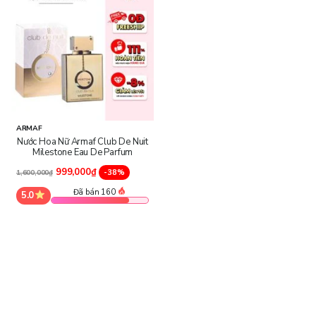
ARMAF
Nước Hoa Nữ Armaf Club De Nuit
Milestone Eau De Parfum
999,000₫
-38%
1,600,000₫
Đã bán 160
5.0