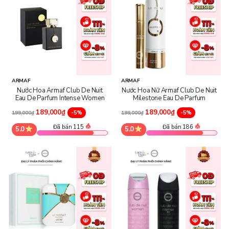
ARMAF
ARMAF
Nước Hoa Armaf Club De Nuit
Nước Hoa Nữ Armaf Club De Nuit
Eau De Parfum Intense Women
Milestone Eau De Parfum
189,000₫
189,000₫
-5%
-5%
199,000₫
199,000₫
Đã bán 115
Đã bán 186
5.0
5.0