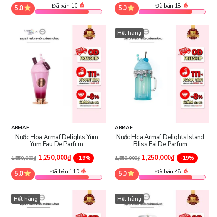
Đã bán 10
Đã bán 18
5.0
5.0
Hết hàng
ARMAF
ARMAF
Nước Hoa Armaf Delights Yum
Nước Hoa Armaf Delights Island
Yum Eau De Parfum
Bliss Eai De Parfum
1,250,000₫
1,250,000₫
-19%
-19%
1,550,000₫
1,550,000₫
Đã bán 110
Đã bán 48
5.0
5.0
Hết hàng
Hết hàng