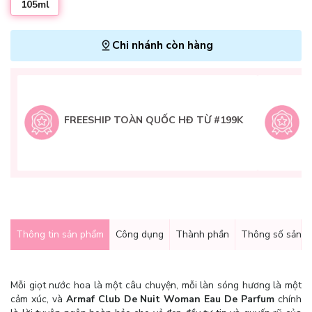
105ml
Chi nhánh còn hàng
L
H
t
FREESHIP TOÀN QUỐC HĐ TỪ #199K
9
Q
g
Thông tin sản phẩm
Công dụng
Thành phần
Thông số sản 
Mỗi giọt nước hoa là một câu chuyện, mỗi làn sóng hương là một
cảm xúc, và
Armaf Club De Nuit Woman Eau De Parfum
chính