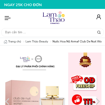
30K CHO ĐƠN HÀNG 199K
NHẬP MÃ T08FS25K - GIẢM NG
Trang chủ
Lam Thảo Beauty
Nước Hoa Nữ Armaf Club De Nuit Woma