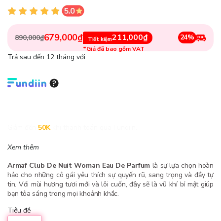
679,000₫
211,000₫
24%
890,000₫
Tiết kiệm
*Giá đã bao gồm VAT
Trả sau đến 12 tháng với
Giảm đến
50K
khi thanh toán qua Fundiin.
Xem thêm
Armaf Club De Nuit Woman Eau De Parfum
là sự lựa chọn hoàn
hảo cho những cô gái yêu thích sự quyến rũ, sang trọng và đầy tự
tin. Với mùi hương tươi mới và lôi cuốn, đây sẽ là vũ khí bí mật giúp
bạn tỏa sáng trong mọi khoảnh khắc.
Tiêu đề