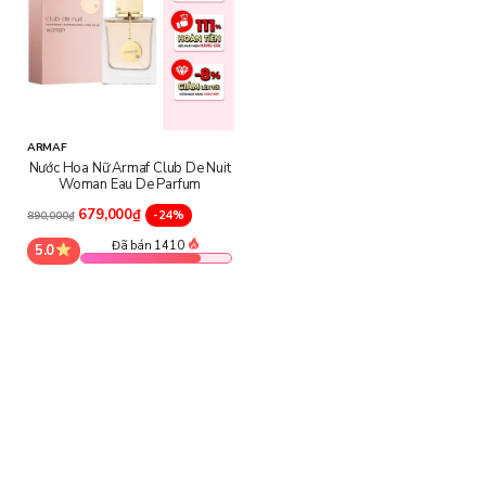
ARMAF
Nước Hoa Nữ Armaf Club De Nuit
Woman Eau De Parfum
679,000₫
-24%
890,000₫
Đã bán 1410
5.0
Hướng Dẫn Sử Dụng
Cách xịt
: Xịt lên các điểm có nhiệt độ cao như cổ, cổ tay, sau tai
và khuỷu tay để mùi hương tỏa ra mạnh mẽ nhất.
Lắc nhẹ trước khi sử dụng
: Đảm bảo các thành phần hòa quyện,
giúp mùi hương phát huy tối đa hiệu quả.