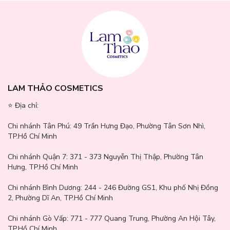
LAM THẢO COSMETICS
⭐️ Địa chỉ:
Chi nhánh Tân Phú:
49 Trần Hưng Đạo, Phường Tân Sơn Nhì,
TP.Hồ Chí Minh
Chi nhánh Quận 7:
371 - 373 Nguyễn Thị Thập, Phường Tân
Hưng, TP.Hồ Chí Minh
Chi nhánh Bình Dương:
244 - 246 Đường GS1, Khu phố Nhị Đồng
2, Phường Dĩ An, TP.Hồ Chí Minh
Chi nhánh Gò Vấp:
771 - 777 Quang Trung, Phường An Hội Tây,
TP.Hồ Chí Minh