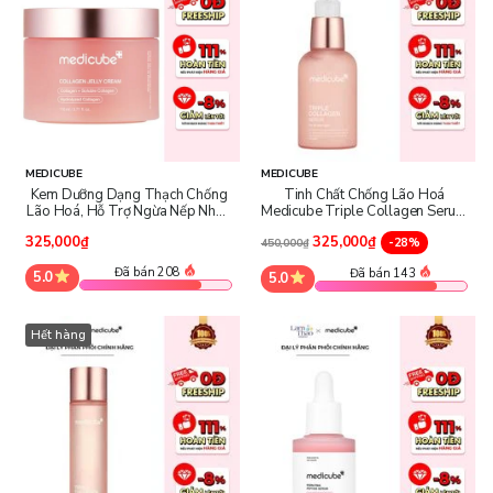
MEDICUBE
MEDICUBE
Kem Dưỡng Dạng Thạch Chống
Tinh Chất Chống Lão Hoá
Lão Hoá, Hỗ Trợ Ngừa Nếp Nhăn
Medicube Triple Collagen Serum
Medicube Collagen Jelly Cream
4.0
325,000₫
325,000₫
-28%
450,000₫
Đã bán 208
Đã bán 143
5.0
5.0
Hết hàng