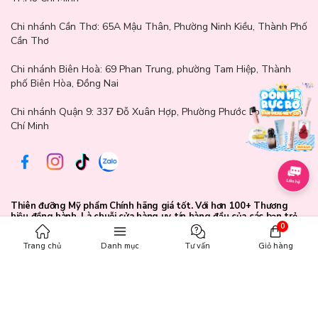
Chi nhánh Cần Thơ:
65A Mậu Thân, Phường Ninh Kiều, Thành Phố
Cần Thơ
Chi nhánh Biên Hoà:
69 Phan Trung, phường Tam Hiệp, Thành
phố Biên Hòa, Đồng Nai
Chi nhánh Quận 9: 337 Đỗ Xuân Hợp, Phường Phước Long, TP.Hồ
Chí Minh
Thiên đưỡng Mỹ phẩm Chính hãng giá tốt. Với hơn 100+ Thương
hiệu đồng hành. Là chuỗi cửa hàng uy tín hàng đầu của các bạn trẻ
tại TP.HCM.
0
Trang chủ
Danh mục
Tư vấn
Giỏ hàng
Công ty TNHH Lam Thảo Cosmetics - Giấy phép kinh doanh số
0318085848, cấp ngày 06/10/2023 bởi Sở kế Hoạch và Đầu Tư
TP.HCM.