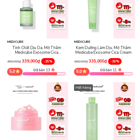
MEDICUBE
MEDICUBE
Tinh Chất Dịu Da, Mờ Thâm
Kem Dưỡng Làm Dịu, Mờ Thâm
Medicube Exosome Cica
Medicube Exosome Cica Cream
Ampoule
339,000₫
335,000₫
-25%
-30%
450,000₫
480,000₫
Đã bán 13
Đã bán 11
5.0
5.0
Hết hàng