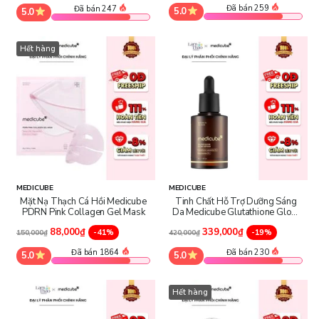
Đã bán 259
Đã bán 247
5.0
5.0
Hết hàng
MEDICUBE
MEDICUBE
Mặt Nạ Thạch Cá Hồi Medicube
Tinh Chất Hỗ Trợ Dưỡng Sáng
PDRN Pink Collagen Gel Mask
Da Medicube Glutathione Glow
Serum
88,000₫
339,000₫
-41%
-19%
150,000₫
420,000₫
Đã bán 1864
Đã bán 230
5.0
5.0
Hết hàng