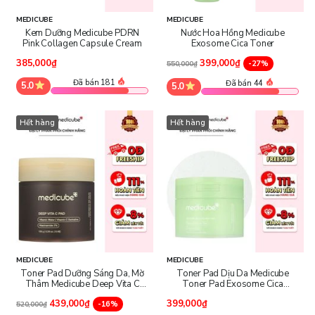
MEDICUBE
MEDICUBE
Kem Dưỡng Medicube PDRN
Nước Hoa Hồng Medicube
Pink Collagen Capsule Cream
Exosome Cica Toner
385,000₫
399,000₫
-27%
550,000₫
Đã bán 181
Đã bán 44
5.0
5.0
Hết hàng
Hết hàng
MEDICUBE
MEDICUBE
Toner Pad Dưỡng Sáng Da, Mờ
Toner Pad Dịu Da Medicube
Thâm Medicube Deep Vita C
Toner Pad Exosome Cica
Pad
Calming Pad
439,000₫
399,000₫
-16%
520,000₫