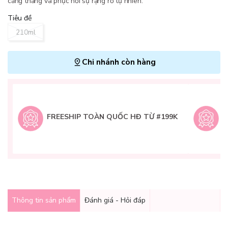
căng thẳng và phục hồi sự rạng rỡ tự nhiên.
Tiêu đề
210ml
Chi nhánh còn hàng
L
H
t
FREESHIP TOÀN QUỐC HĐ TỪ #199K
9
Q
g
Thông tin sản phẩm
Đánh giá - Hỏi đáp