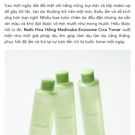
Sau một ngày dài đối mặt với nắng nóng, bụi mịn và lớp make-up
dễ gây bít tắc, làn da thường trở nên mệt mỏi, thiếu ẩm và dễ kích
ứng hơn bạn nghĩ. Nhiều bae luôn chăm da đều đặn nhưng da vẫn
xỉn màu và khó đạt được vẻ mịn mướt như mong muốn. Hiểu được
nỗi lo đó,
Nước Hoa Hồng Medicube Exosome Cica Toner
xuất
hiện như một giải pháp dịu êm giúp làm dịu làn da căng thẳng,
phục hồi độ ẩm và trả lại sự tươi tắn chỉ từ bước toner mỗi ngày.