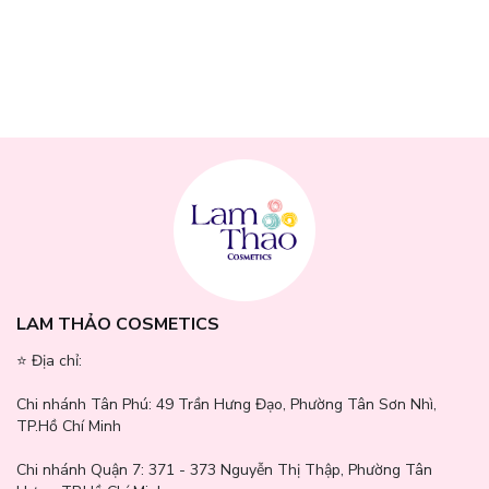
Thông số sản phẩm
Thương hiệu:
Medicube
Xuất xứ
: Hàn Quốc
Thể tích:
210ml
LAM THẢO COSMETICS
⭐️ Địa chỉ:
Chi nhánh Tân Phú:
49 Trần Hưng Đạo, Phường Tân Sơn Nhì,
TP.Hồ Chí Minh
Chi nhánh Quận 7:
371 - 373 Nguyễn Thị Thập, Phường Tân