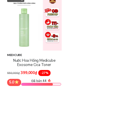
MEDICUBE
Nước Hoa Hồng Medicube
Exosome Cica Toner
399,000₫
-27%
550,000₫
Đã bán 44
5.0
Thành phần chính của sản phẩm