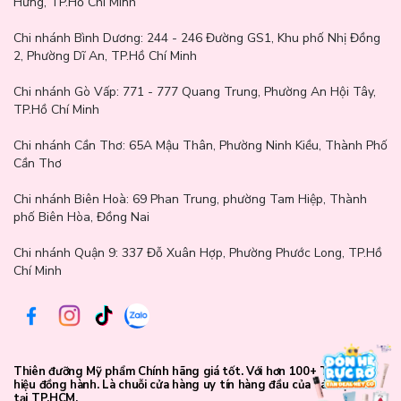
Hưng, TP.Hồ Chí Minh
Chi nhánh Bình Dương:
244 - 246 Đường GS1, Khu phố Nhị Đồng
2, Phường Dĩ An, TP.Hồ Chí Minh
Chi nhánh Gò Vấp:
771 - 777 Quang Trung, Phường An Hội Tây,
TP.Hồ Chí Minh
Chi nhánh Cần Thơ:
65A Mậu Thân, Phường Ninh Kiều, Thành Phố
Cần Thơ
Chi nhánh Biên Hoà:
69 Phan Trung, phường Tam Hiệp, Thành
phố Biên Hòa, Đồng Nai
Chi nhánh Quận 9: 337 Đỗ Xuân Hợp, Phường Phước Long, TP.Hồ
Chí Minh
Hướng dẫn sử dụng
Sau khi làm sạch da, lấy một lượng toner vừa đủ và thoa đều khắp
mặt.
Thiên đưỡng Mỹ phẩm Chính hãng giá tốt. Với hơn 100+ Thương
Vỗ nhẹ nhàng để dưỡng chất thẩm thấu sâu, giúp da mềm mịn và
hiệu đồng hành. Là chuỗi cửa hàng uy tín hàng đầu của các bạn trẻ
cảm giác dễ chịu tức thì.
tại TP.HCM.