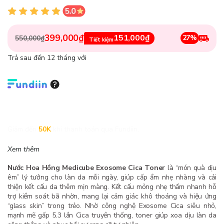
399,000₫
151,000₫
27%
550,000₫
Tiết kiệm
Trả sau đến 12 tháng với
Giảm đến
50K
khi thanh toán qua Fundiin.
Xem thêm
Nước Hoa Hồng Medicube Exosome Cica Toner
là “món quà dịu
êm” lý tưởng cho làn da mỗi ngày, giúp cấp ẩm nhẹ nhàng và cải
thiện kết cấu da thêm mịn màng. Kết cấu mỏng nhẹ thấm nhanh hỗ
trợ kiểm soát bã nhờn, mang lại cảm giác khô thoáng và hiệu ứng
“glass skin” trong trẻo. Nhờ công nghệ Exosome Cica siêu nhỏ,
mạnh mẽ gấp 5.3 lần Cica truyền thống, toner giúp xoa dịu làn da