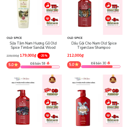
OLD SPICE
OLD SPICE
Sữa Tắm Nam Hương Gỗ Old
Dầu Gội Cho Nam Old Spice
Spice Timber Sandal Wood
Tigerclaw Shampoo
179,000₫
212,000₫
-25%
239,000₫
Đã bán 30
Đã bán 59
5.0
5.0