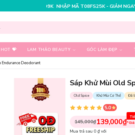
NHẬP MÃ T08FS30K - GIẢM NGAY 30K CHO ĐƠN HÀN
 HOT 💝
LAM THẢO BEAUTY
GÓC LÀM ĐẸP
h Endurance Deodorant
Sáp Khử Mùi Old S
Old Spice
Khử Mùi Cơ Thể
Đã 
Tiế
139,000₫
145,000₫
*Giá
Mua trả sau 0 ₫ với