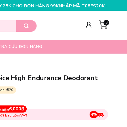
G 199K
NHẬP MÃ T08FS25K - GIẢM NGAY 25K CHO ĐƠN 
0
TRA CỨU ĐƠN HÀNG
pice High Endurance Deodorant
bán 4520
6,000₫
t kiệm
4%
 đã bao gồm VAT