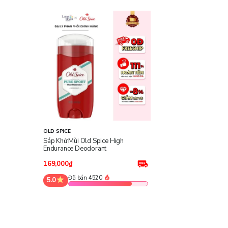
OLD SPICE
Sáp Khử Mùi Old Spice High
Endurance Deodorant
169,000₫
Đã bán 4520
5.0