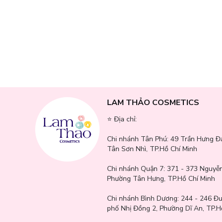
LAM THẢO COSMETICS
Thông số sản phẩm
⭐️ Địa chỉ:
Thương hiệu: Old Spice
Chi nhánh Tân Phú:
49 Trần Hưng Đ
Xuất xứ: Mỹ
Tân Sơn Nhì, TP.Hồ Chí Minh
Trọng lượng: 68g - 85g
Chi nhánh Quận 7:
371 - 373 Nguyễn
Phường Tân Hưng, TP.Hồ Chí Minh
Chi nhánh Bình Dương:
244 - 246 Đ
Thành phần:
phố Nhị Đồng 2, Phường Dĩ An, TP.H