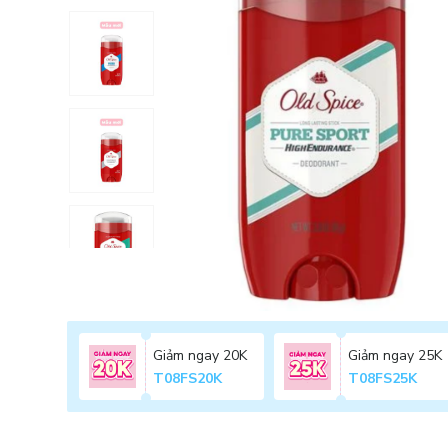
Giảm ngay 20K
Giảm ngay 25K
T08FS20K
T08FS25K