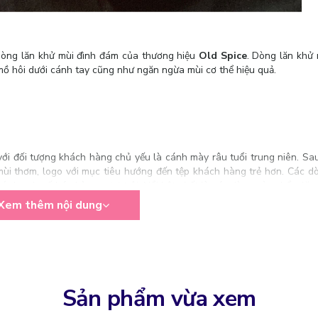
dòng lăn khử mùi đình đám của thương hiệu
Old Spice
. Dòng lăn khử
mồ hôi dưới cánh tay cũng như ngăn ngừa mùi cơ thể hiệu quả.
 với đối tượng khách hàng chủ yếu là cánh mày râu tuổi trung niên. Sa
mùi thơm, logo với mục tiêu hướng đến tệp khách hàng trẻ hơn. Các 
có doanh số bán hàng vượt trội. Nổi bật nhất là các dòng sản phẩm lăn 
ể đến dòng sản phẩm
Sáp Khử Mùi Old Spice High Endurance Deodor
Xem thêm nội dung
Sản phẩm vừa xem