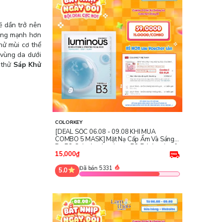
ẽ dần trở nên
động mạnh hơn
khử mùi cơ thể
 vùng da dưới
 thử
Sáp Khử
COLORKEY
[DEAL SỐC 06.08 - 09.08 KHI MUA
COMBO 5 MASK] Mặt Nạ Cấp Ẩm Và Sáng
Da B3 Colorkey Luminous B3 Brightening &
Hydrating Facial Mask - Tremella
15,000₫
Đã bán 5331
5.0