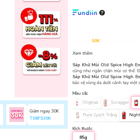
Giảm đến
50K
khi thanh toán qua 
Xem thêm
Sáp Khử Mùi Old Spice High E
cũng như ngăn chặn mùi cơ thể. Đ
Sáp Khử Mùi Old Spice High E
bảo vệ vùng da dưới cánh tay một c
Màu sắc
Original
Swagger
Giảm ngay 30K
Pure Sport Trắng
Nigh
T08FS30K
Kích thước
85g