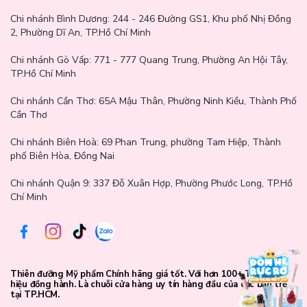
Chi nhánh Bình Dương:
244 - 246 Đường GS1, Khu phố Nhị Đồng
2, Phường Dĩ An, TP.Hồ Chí Minh
Chi nhánh Gò Vấp:
771 - 777 Quang Trung, Phường An Hội Tây,
TP.Hồ Chí Minh
Chi nhánh Cần Thơ:
65A Mậu Thân, Phường Ninh Kiều, Thành Phố
Cần Thơ
Chi nhánh Biên Hoà:
69 Phan Trung, phường Tam Hiệp, Thành
phố Biên Hòa, Đồng Nai
Chi nhánh Quận 9: 337 Đỗ Xuân Hợp, Phường Phước Long, TP.Hồ
Chí Minh
Thiên đưỡng Mỹ phẩm Chính hãng giá tốt. Với hơn 100+ Thương
hiệu đồng hành. Là chuỗi cửa hàng uy tín hàng đầu của các bạn trẻ
Hướng dẫn sử dụng Mặt Nạ Thạch Medicube PDRN
tại TP.HCM.