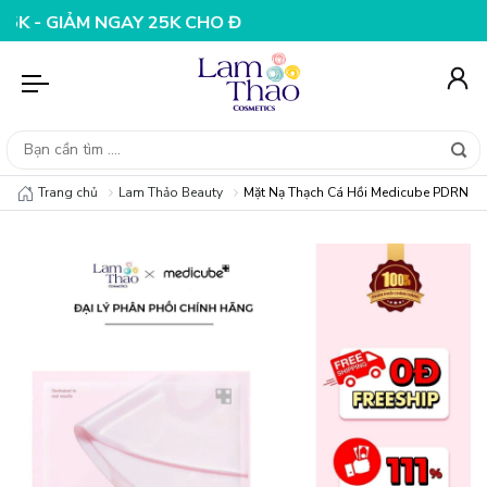
ẢM NGAY 25K CHO ĐƠN HÀNG 99K
NHẬP MÃ T08FS20K - 
Trang chủ
Lam Thảo Beauty
Mặt Nạ Thạch Cá Hồi Medicube PDRN Pi