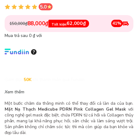
88,000₫
62,000₫
41%
150,000₫
Tiết kiệm
Mua trả sau 0 ₫ với
Giảm đến
50K
khi thanh toán qua Fundiin.
Xem thêm
Một bước chăm da thông minh có thể thay đổi cả làn da của bạn.
Mặt Nạ Thạch Medicube PDRN Pink Collagen Gel Mask
với
công nghệ gel mask đặc biệt, chứa PDRN từ cá hồi và Collagen thủy
phân, mang lại khả năng phục hồi, săn chắc và làm sáng vượt trội.
Sản phẩm không chỉ chăm sóc tức thì mà còn giúp da bạn khỏe và
đẹp lâu dài.