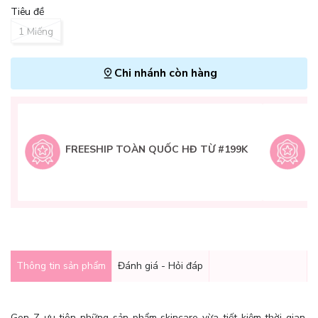
Tiêu đề
1 Miếng
Chi nhánh còn hàng
L
H
t
FREESHIP TOÀN QUỐC HĐ TỪ #199K
9
Q
g
Thông tin sản phẩm
Đánh giá - Hỏi đáp
Gen Z ưu tiên những sản phẩm skincare vừa tiết kiệm thời gian,