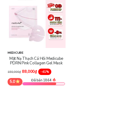
MEDICUBE
Mặt Nạ Thạch Cá Hồi Medicube
PDRN Pink Collagen Gel Mask
88,000₫
-41%
150,000₫
Đã bán 1864
5.0