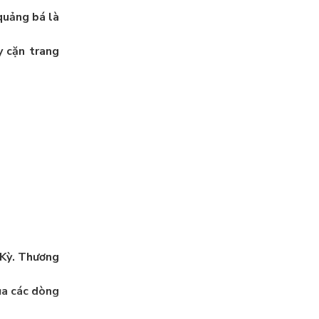
quảng bá là
y cặn trang
Kỳ
. Thương
ủa các dòng