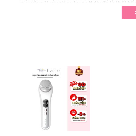
máy rửa mặt và dưỡng da của
Halio
đó là thiết kế
không mỏi tay khi sử dụng trong thời gian dài.
Bên cạnh đó, các sản phẩm của
Halio
chủ yếu đều 
lượng: Halio luôn sử dụng chất liệu silicon có chấ
máy đến đầu cọ nhằm luôn đảm bảo an toàn cho da.
dùng có thể dễ dàng mang theo trong những chuyến
Máy Đẩy Tinh Chất Hỗ Trợ Làm Sạch Se Khít Lỗ C
số những sản phẩm cực kỳ được săn đón của thương