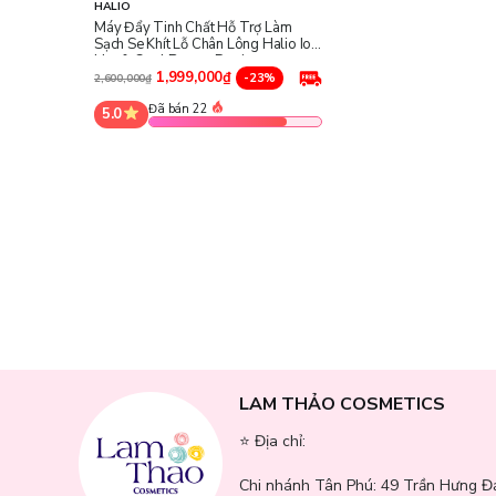
HALIO
Máy Đẩy Tinh Chất Hỗ Trợ Làm
Thành phần sản phẩm:
Chủ yếu được làm từ silicon c
Sạch Se Khít Lỗ Chân Lông Halio Ion
Hot & Cool Beauty Device
1,999,000₫
-23%
2,600,000₫
Đã bán 22
5.0
LAM THẢO COSMETICS
⭐️ Địa chỉ:
Chi nhánh Tân Phú:
49 Trần Hưng Đ