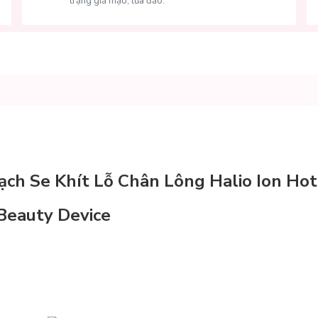
trạng giả mạo, lừa đảo.
ch Se Khít Lỗ Chân Lông Halio Ion Hot
Beauty Device