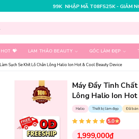
NHẬP MÃ T08FS30K - GIẢM NGAY 30K CHO Đ
 HOT 💝
LAM THẢO BEAUTY
GÓC LÀM ĐẸP
Làm Sạch Se Khít Lỗ Chân Lông Halio Ion Hot & Cool Beauty Device
Máy Đẩy Tinh Chất
Lông Halio Ion Hot
Halio
Thiết bị làm đẹp
Đã bán
1,999,000₫