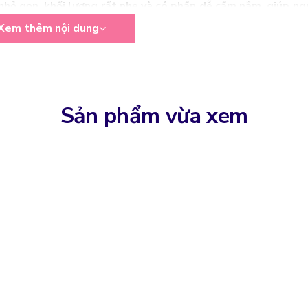
 nhỏ gọn, khối lượng rất nhẹ và có phần dễ cầm nắm, giúp ng
Xem thêm nội dung
apply lên da mặt nên chất liệu sản xuất máy cũng được tu
Sản phẩm vừa xem
t lượng cao và có công dụng kháng khuẩn, lại rất bền, được 
 Kích thước của các sản phẩm của Halio cũng rất nhỏ nhắn,
 du lịch nghỉ dưỡng hay đi công tác làm việc.
hân Lông Halio Ion Hot & Cool Beauty Device
hiện đang l
 hiệu nhờ khả năng hỗ trợ dưỡng ẩm hiệu quả