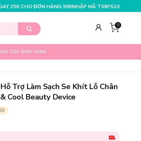
ƠN HÀNG 199K
NHẬP MÃ T08FS25K - GIẢM NGAY 25K CH
0
TRA CỨU ĐƠN HÀNG
 Hỗ Trợ Làm Sạch Se Khít Lỗ Chân
 & Cool Beauty Device
 22