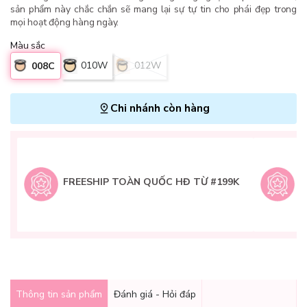
sản phẩm này chắc chắn sẽ mang lại sự tự tin cho phái đẹp trong
mọi hoạt động hàng ngày.
Màu sắc
010W
012W
008C
Chi nhánh còn hàng
L
H
t
FREESHIP TOÀN QUỐC HĐ TỪ #199K
9
Q
g
Thông tin sản phẩm
Đánh giá - Hỏi đáp