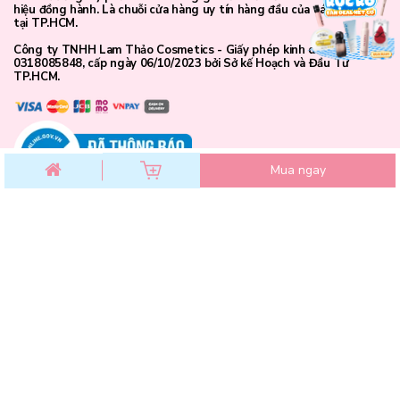
hiệu đồng hành. Là chuỗi cửa hàng uy tín hàng đầu của các bạn trẻ
tại TP.HCM.
Công ty TNHH Lam Thảo Cosmetics - Giấy phép kinh doanh số
0318085848, cấp ngày 06/10/2023 bởi Sở kế Hoạch và Đầu Tư
TP.HCM.
Mua ngay
CHĂM SÓC KHÁCH HÀNG
Thành phần sản phẩm:
Chính sách đổi trả
Chính sách bảo mật
Catrice Matte Powder Foundation
được chế tạo từ những
Chính sách thanh toán