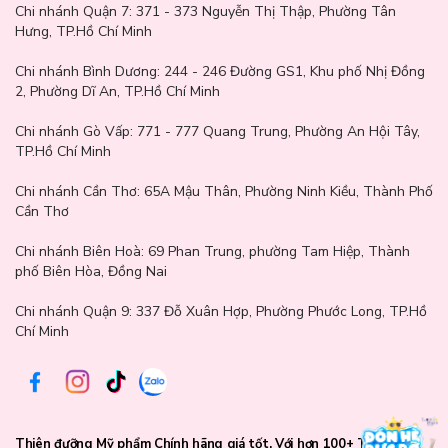
Chi nhánh Quận 7:
371 - 373 Nguyễn Thị Thập, Phường Tân
Hưng, TP.Hồ Chí Minh
Chi nhánh Bình Dương:
244 - 246 Đường GS1, Khu phố Nhị Đồng
2, Phường Dĩ An, TP.Hồ Chí Minh
Chi nhánh Gò Vấp:
771 - 777 Quang Trung, Phường An Hội Tây,
TP.Hồ Chí Minh
Chi nhánh Cần Thơ:
65A Mậu Thân, Phường Ninh Kiều, Thành Phố
Lớp nền mịn lì tự nhiên: Với công nghệ mịn lỳ độc đáo, sản phẩm
Cần Thơ
mang đến lớp nền mềm mại, tự nhiên mà không làm khô da hay
gây cảm giác nặng mặt.
Chi nhánh Biên Hoà:
69 Phan Trung, phường Tam Hiệp, Thành
phố Biên Hòa, Đồng Nai
Độ bền lâu, chống trôi: Dù bạn có hoạt động ngoài trời, mồ hôi
hay độ ẩm cao, phấn nền Catrice vẫn giữ được độ bám và không bị
Chi nhánh Quận 9: 337 Đỗ Xuân Hợp, Phường Phước Long, TP.Hồ
trôi hay xuống màu.
Chí Minh
Thiên đưỡng Mỹ phẩm Chính hãng giá tốt. Với hơn 100+ Thương