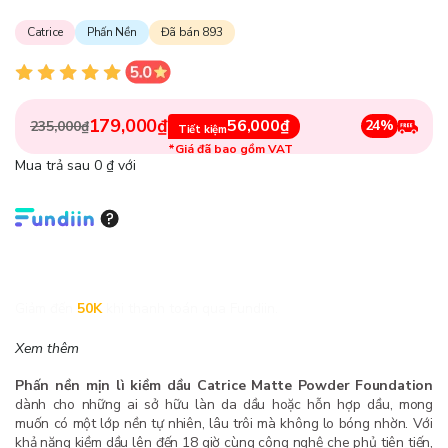
Catrice
Phấn Nền
Đã bán 893
179,000₫
56,000₫
24%
235,000₫
Tiết kiệm
*Giá đã bao gồm VAT
Mua trả sau 0 ₫ với
Giảm đến
50K
khi thanh toán qua Fundiin.
Xem thêm
Phấn nền mịn lì kiềm dầu Catrice Matte Powder Foundation
dành cho những ai sở hữu làn da dầu hoặc hỗn hợp dầu, mong
muốn có một lớp nền tự nhiên, lâu trôi mà không lo bóng nhờn. Với
khả năng kiềm dầu lên đến 18 giờ cùng công nghệ che phủ tiên tiến,