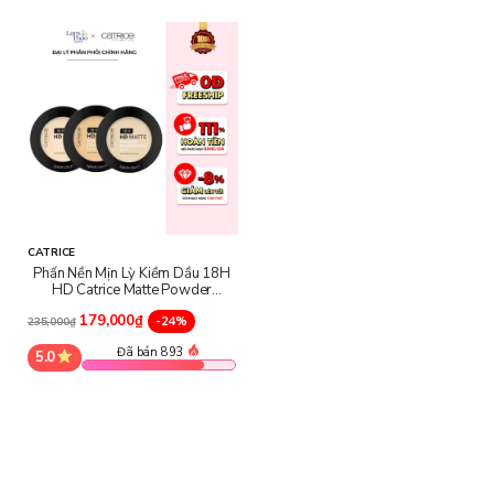
Thương hiệu này không chỉ chú trọng vào việc cải tiến công nghệ
sản xuất mà còn cam kết không thử nghiệm trên động vật, đồng
thời sử dụng các thành phần thân thiện với môi trường. Qua hơn
20 năm phát triển, Catrice đã khẳng định được vị thế của mình
CATRICE
trong ngành công nghiệp mỹ phẩm, với nhiều sản phẩm được giới
Phấn Nền Mịn Lỳ Kiềm Dầu 18H
chuyên gia trang điểm và người dùng đánh giá cao.
HD Catrice Matte Powder
Foundation
179,000₫
-24%
235,000₫
Công dụng của sản phẩm:
Đã bán 893
5.0
Phấn nền mịn lì Catrice Matte Powder
mang lại nhiều công
dụng vượt trội, đáp ứng nhu cầu của người dùng về một sản phẩm
vừa có khả năng che phủ tốt, vừa kiềm dầu hiệu quả: