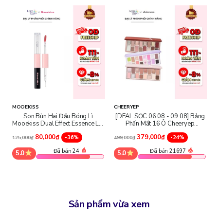
mắt lần đầu tiên vào năm 2004. Với mục tiêu mang đến cho phái
đẹp những sản phẩm chất lượng cao nhưng giá thành phải chăng,
Catrice nhanh chóng trở thành một trong những thương hiệu mỹ
phẩm được ưa chuộng nhất trên thế giới.
MOOEKISS
CHEERYEP
Son Bùn Hai Đầu Bóng Lì
[DEAL SỐC 06.08 - 09.08] Bảng
Mooekiss Dual Effect Essence Lip
Phấn Mắt 16 Ô Cheeryep
Mud
Eyeshadow Palette
80,000₫
379,000₫
-36%
-24%
125,000₫
499,000₫
Đã bán 24
Đã bán 21697
5.0
5.0
Sản phẩm vừa xem