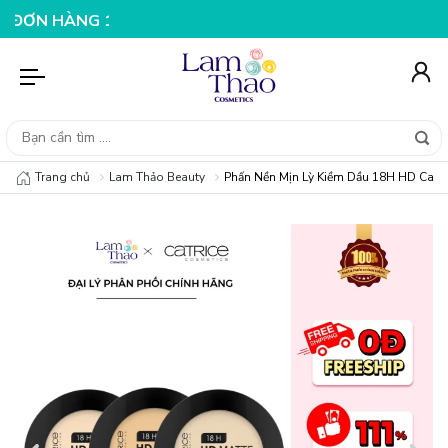
ÀNG 199K
NHẬP MÃ T08FS25K - GIẢM NGAY 25K CHO Đ
Trang chủ
Lam Thảo Beauty
Phấn Nền Mịn Lỳ Kiềm Dầu 18H HD Catr