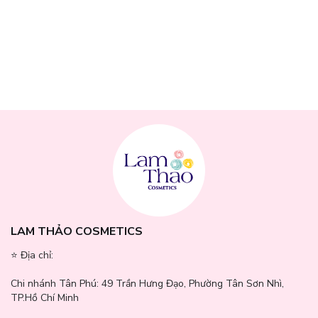
Kiềm dầu lên đến 18 giờ: Sản phẩm được phát triển với công thức
đặc biệt giúp kiểm soát dầu thừa trên da, giữ cho làn da luôn khô
thoáng mà không bị bóng nhờn suốt cả ngày.
Che phủ hoàn hảo: Khả năng che phủ cao của phấn nền Catrice
giúp làm mờ các khuyết điểm như vết thâm, nám, và mụn. Làn da
trở nên đều màu và tươi sáng hơn ngay sau khi sử dụng.
LAM THẢO COSMETICS
⭐️ Địa chỉ:
Chi nhánh Tân Phú:
49 Trần Hưng Đạo, Phường Tân Sơn Nhì,
TP.Hồ Chí Minh