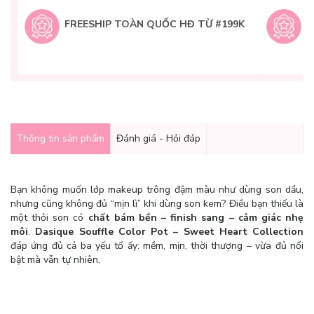
H
t
FREESHIP TOÀN QUỐC HĐ TỪ #199K
9
Q
g
Thông tin sản phẩm
Đánh giá - Hỏi đáp
Bạn không muốn lớp makeup trông đậm màu như dùng son dầu,
nhưng cũng không đủ “mịn lì” khi dùng son kem? Điều bạn thiếu là
một thỏi son có
chất bám bền – finish sang – cảm giác nhẹ
môi
.
Dasique Souffle Color Pot – Sweet Heart Collection
đáp ứng đủ cả ba yếu tố ấy: mềm, mịn, thời thượng – vừa đủ nổi
bật mà vẫn tự nhiên.