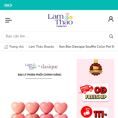
ẬP MÃ T08FS25K - GIẢM NGAY 25K CHO ĐƠN HÀNG 99K
Trang chủ
Lam Thảo Beauty
Son Bùn Dasique Souffle Color Pot Swee