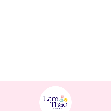
Thông số sản phẩm:
Thương hiệu: Dasique
Nơi sản xuất: Hàn Quốc
Dung tích/Khối lượng: 6g
Phù hợp với loại da:
Sản phẩm an toàn cho mọi loại da, kể cả da nhạy cảm, nhờ vào
công thức dịu nhẹ không làm khô môi.