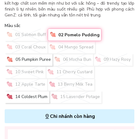
kết hợp chất son mềm mịn như bơ với sắc hồng – đỏ trendy, tạo lớp
finish lì tự nhiên, bền màu suốt nhiều giờ. Phù hợp với phong cách
Gen Z: cá tính, tối giản nhưng vẫn tôn nét trẻ trung.
Màu sắc
01 Salmon Buff
02 Pomelo Pudding
03 Coral Choux
04 Mango Spread
05 Pumpkin Puree
06 Mocha Bun
09 Hazy Rosy
10 Sweet Pink
11 Cherry Custard
12 Apple Tarte
13 Berry Milk Tea
14 Coldest Plum
15 Lavender Potage
Chi nhánh còn hàng
L