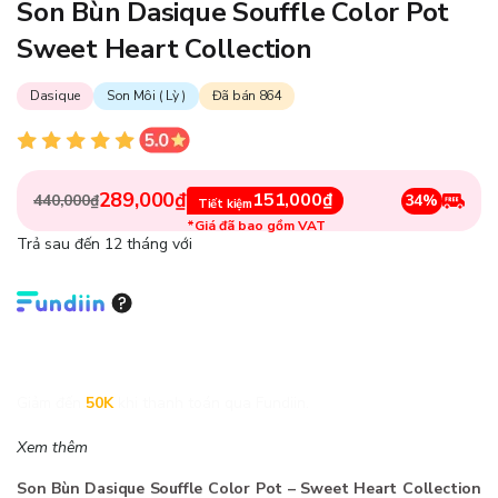
Son Bùn Dasique Souffle Color Pot
Sweet Heart Collection
Dasique
Son Môi ( Lỳ )
Đã bán 864
289,000₫
151,000₫
34%
440,000₫
Tiết kiệm
*Giá đã bao gồm VAT
Trả sau đến 12 tháng với
Giảm đến
50K
khi thanh toán qua Fundiin.
Xem thêm
Son Bùn Dasique Souffle Color Pot – Sweet Heart Collection