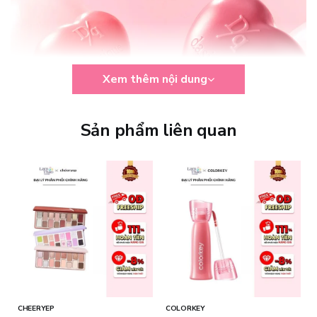
Xem thêm nội dung
Sản phẩm liên quan
Công dụng:
Màu sắc thời thượng: Dòng son này có bảng màu đa dạng, từ các
tông nude nhẹ nhàng đến tông đỏ quyến rũ, phù hợp với mọi
phong cách và dịp sử dụng.
Cọ mini tích hợp: Mỗi lọ đều có cọ mini giúp đảm bảo vệ sinh khi sử
dụng, dễ dàng tán sản phẩm và tạo hiệu ứng hình trái tim mờ ảo.
CHEERYEP
COLORKEY