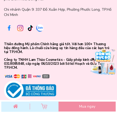
Chi nhánh Quận 9: 337 Đỗ Xuân Hợp, Phường Phước Long, TP.Hồ
Chí Minh
Thiên đưỡng Mỹ phẩm Chính hãng giá tốt. Với hơn 100+ Thương
hiệu đồng hành. Là chuỗi cửa hàng uy tín hàng đầu của các bạn trẻ
tại TP.HCM.
Công ty TNHH Lam Thảo Cosmetics - Giấy phép kinh doanh số
0318085848, cấp ngày 06/10/2023 bởi Sở kế Hoạch và Đầu Tư
TP.HCM.
Thành phần chi tiết:
Caprylic/Capric Triglyceride:
Chiết xuất từ dầu dừa cung cấp độ
ẩm nhẹ, giúp son dễ tán mượt mà trên môi.
Mua ngay
Ethylhexyl Methoxycinnamate:
Chống tia UV nhẹ, góp phần bảo
vệ môi khỏi ánh sáng mặt trời.