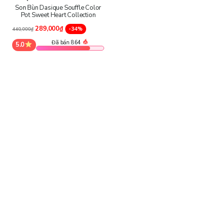
Son Bùn Dasique Souffle Color
Pot Sweet Heart Collection
289,000₫
-34%
440,000₫
Đã bán 864
5.0