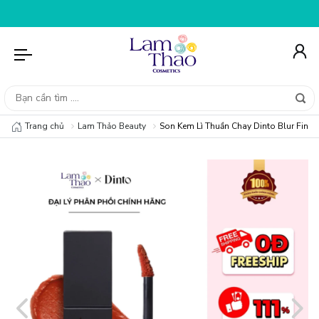
O ĐƠN HÀNG 99K
NHẬP MÃ T08FS20K - GIẢM NGAY 20K 
Trang chủ
Lam Thảo Beauty
Son Kem Lì Thuần Chay Dinto Blur Finish