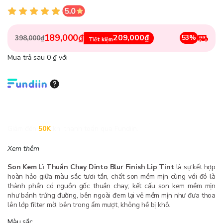
189,000₫
209,000₫
53%
398,000₫
Tiết kiệm
Mua trả sau 0 ₫ với
Giảm đến
50K
khi thanh toán qua Fundiin.
Xem thêm
Son Kem Lì Thuần Chay Dinto Blur Finish Lip Tint
là sự kết hợp
hoàn hảo giữa màu sắc tươi tắn, chất son mềm mịn cùng với đó là
thành phần có nguồn gốc thuần chay; kết cấu son kem mềm mịn
như bánh trứng đường, bên ngoài đem lại vẻ mềm mịn như đưa thoa
lên lớp filter mờ, bên trong ẩm mượt, không hề bị khô.
Màu sắc