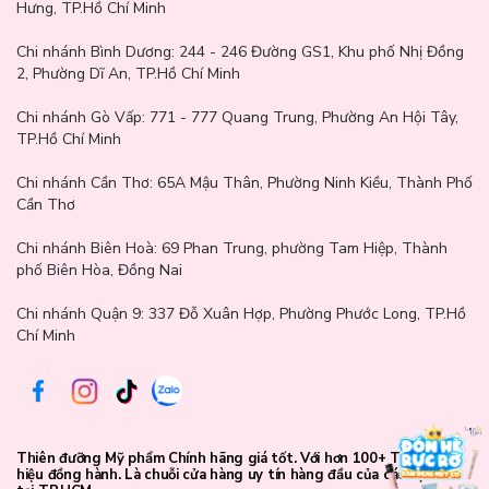
Hưng, TP.Hồ Chí Minh
Chi nhánh Bình Dương:
244 - 246 Đường GS1, Khu phố Nhị Đồng
Thông số sản phẩm:
2, Phường Dĩ An, TP.Hồ Chí Minh
Thương hiệu: Dinto
Chi nhánh Gò Vấp:
771 - 777 Quang Trung, Phường An Hội Tây,
Nước xuất xứ: Hàn Quốc
TP.Hồ Chí Minh
Khối lượng/ Dung tích: 3.5g
Chi nhánh Cần Thơ:
65A Mậu Thân, Phường Ninh Kiều, Thành Phố
Cần Thơ
Hiện sản phẩm đang có màu
101 Fair Hesse
với màu be phối với
hồng nhạt và đỏ nâu. Màu sắc này sẽ giúp bạn gợi nhớ đến những
Chi nhánh Biên Hoà:
69 Phan Trung, phường Tam Hiệp, Thành
vũ công ba lê đang khiêu vũ trên những giai điệu chậm rãi.
phố Biên Hòa, Đồng Nai
Chi nhánh Quận 9: 337 Đỗ Xuân Hợp, Phường Phước Long, TP.Hồ
Chí Minh
Thiên đưỡng Mỹ phẩm Chính hãng giá tốt. Với hơn 100+ Thương
hiệu đồng hành. Là chuỗi cửa hàng uy tín hàng đầu của các bạn trẻ