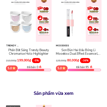
Giấy chứng nhận đại lý:
TRENDY ...
MOOEKISS
Phấn Bắt Sáng Trendy Beauty
Son Bùn Hai Đầu Bóng Lì
Chromarise Holo Highlighter
Mooekiss Dual Effect Essence Lip
Mud
199,000₫
80,000₫
-5%
-36%
210,000₫
125,000₫
Đã bán 0
Đã bán 95
5.0
5.0
Sản phẩm vừa xem