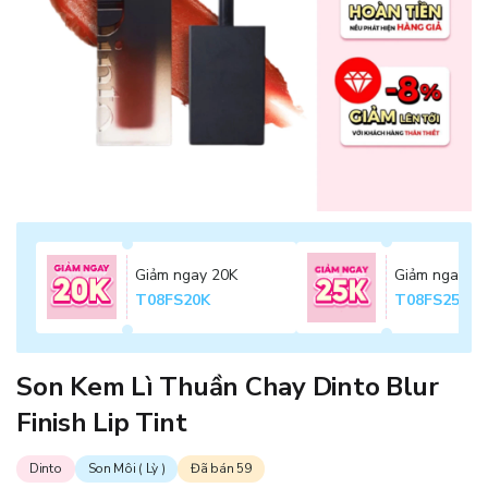
Giảm ngay 20K
Giảm ngay 2
T08FS20K
T08FS25K
Son Kem Lì Thuần Chay Dinto Blur
Finish Lip Tint
Dinto
Son Môi ( Lỳ )
Đã bán 59