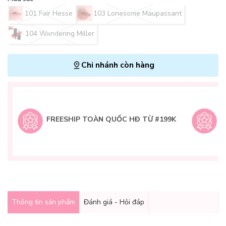
101 Fair Hesse
103 Lonesome Maupassant
104 Wandering Miller
Chi nhánh còn hàng
L
H
t
FREESHIP TOÀN QUỐC HĐ TỪ #199K
9
Q
g
Thông tin sản phẩm
Đánh giá - Hỏi đáp