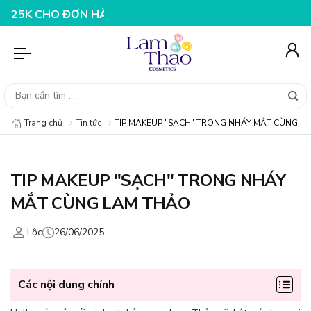
 HÀNG 199K
NHẬP MÃ T08FS25K - GIẢM NGAY 25K CHO
Trang chủ
Tin tức
TIP MAKEUP "SẠCH" TRONG NHÁY MẮT CÙNG L
TIP MAKEUP "SẠCH" TRONG NHÁY
MẮT CÙNG LAM THẢO
Lộc
26/06/2025
Các nội dung chính