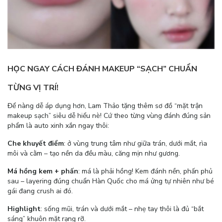
HỌC NGAY CÁCH ĐÁNH MAKEUP “SẠCH” CHUẨN
TỪNG VỊ TRÍ!
Để nàng dễ áp dụng hơn, Lam Thảo tặng thêm sơ đồ “mặt trận
makeup sạch” siêu dễ hiểu nè! Cứ theo từng vùng đánh đúng sản
phẩm là auto xinh xắn ngay thôi:
Che khuyết điểm
: ở vùng trung tâm như giữa trán, dưới mắt, rìa
môi và cằm – tạo nền da đều màu, căng mịn như gương.
Má hồng kem + phấn
: má là phải hồng! Kem đánh nền, phấn phủ
sau – layering đúng chuẩn Hàn Quốc cho má ửng tự nhiên như bé
gái đang crush ai đó.
Highlight
: sống mũi, trán và dưới mắt – nhẹ tay thôi là đủ “bắt
sáng” khuôn mặt rạng rỡ.