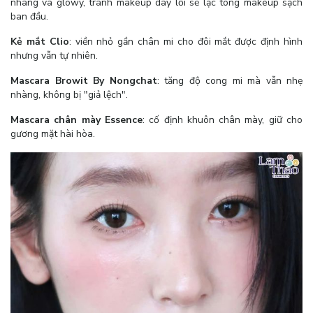
nhàng và glowy, tránh makeup dày lỗi sẽ lạc tông makeup sạch
ban đầu.
Kẻ mắt Clio
:
viền nhỏ gần chân mi cho đôi mắt được định hình
nhưng vẫn tự nhiên.
Mascara Browit By Nongchat
:
tăng độ cong mi mà vẫn nhẹ
nhàng, không bị "giả lệch".
Mascara chân mày Essence
:
cố định khuôn chân mày, giữ cho
gương mặt hài hòa.