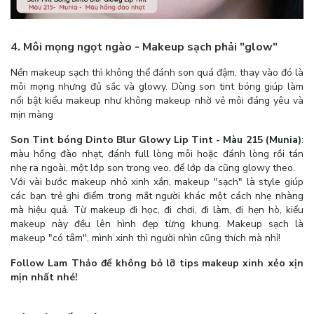
4. Môi mọng ngọt ngào - Makeup sạch phải "glow"
Nền makeup sạch thì không thể đánh son quá đậm, thay vào đó là
môi mọng nhưng đủ sắc và glowy.
Dùng son tint bóng giúp làm
nổi bật kiểu makeup như không makeup nhờ vẻ môi đáng yêu và
mịn màng
Son Tint bóng Dinto Blur Glowy Lip Tint - Màu 215 (Munia)
:
màu hồng đào nhạt, đánh full lòng môi hoặc đánh lòng rồi tán
nhẹ ra ngoài, một lớp son trong veo, để lớp da cũng glowy theo.
Với vài bước makeup nhỏ xinh xắn, makeup "sạch" là style giúp
các bạn trẻ ghi điểm trong mắt người khác một cách nhẹ nhàng
mà hiệu quả. Từ makeup đi học, đi chơi, đi làm, đi hẹn hò, kiểu
makeup này đều lên hình đẹp từng khung. Makeup sạch là
makeup "có tâm", mình xinh thì người nhìn cũng thích mà nhỉ!
Follow Lam Thảo để không bỏ lỡ tips makeup xinh xẻo xịn
mịn nhất nhé!