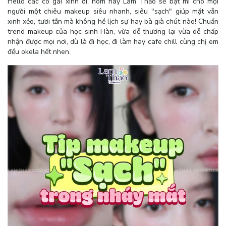
Hello các cô gái xinh ơi, hôm nay Lam Thảo sẽ bật mí cho mọi
người một chiêu makeup siêu nhanh, siêu "sạch" giúp mặt vẫn
xinh xẻo, tươi tắn mà không hề lịch sự hay bà già chút nào! Chuẩn
trend makeup của học sinh Hàn, vừa dễ thương lại vừa dễ chấp
nhận được mọi nơi, dù là đi học, đi làm hay cafe chill cùng chị em
đều okela hết nhen.