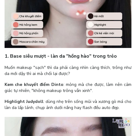
1. Base siêu mượt - làn da "hồng hào" trong trẻo
Muốn makeup "sạch" thì da phải càng nhìn càng thích, trông như
da mới dậy thì ai mà chối lại được?
Kem che khuyết điểm Dinto
: mỏng mà che được, làm nên cảm
giác tự nhiên, "không makeup trông vẫn xinh".
Highlight Judydoll
: dùng nhẹ trên sống mũi và xương gò má cho
làn da lấp lánh, chụp ảnh dưới nắng hay flash đều auto đẹp.