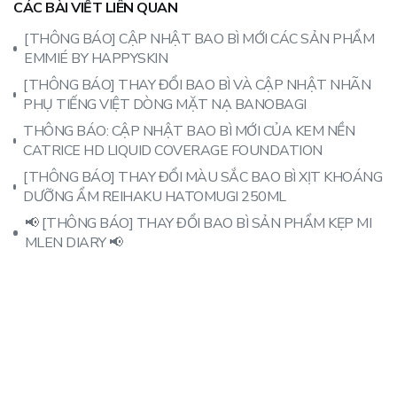
CÁC BÀI VIẾT LIÊN QUAN
[THÔNG BÁO] CẬP NHẬT BAO BÌ MỚI CÁC SẢN PHẨM
EMMIÉ BY HAPPYSKIN
[THÔNG BÁO] THAY ĐỔI BAO BÌ VÀ CẬP NHẬT NHÃN
PHỤ TIẾNG VIỆT DÒNG MẶT NẠ BANOBAGI
THÔNG BÁO: CẬP NHẬT BAO BÌ MỚI CỦA KEM NỀN
CATRICE HD LIQUID COVERAGE FOUNDATION
[THÔNG BÁO] THAY ĐỔI MÀU SẮC BAO BÌ XỊT KHOÁNG
DƯỠNG ẨM REIHAKU HATOMUGI 250ML
📢 [THÔNG BÁO] THAY ĐỔI BAO BÌ SẢN PHẨM KẸP MI
MLEN DIARY 📢