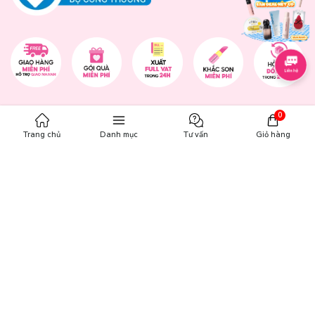
0
CHĂM SÓC KHÁCH HÀNG
Trang chủ
Danh mục
Tư vấn
Giỏ hàng
Chính sách đổi trả
Chính sách bảo mật
Chính sách thanh toán
Điều khoản dịch vụ
Hướng dẫn mua hàng
Hướng dẫn thanh toán VNPAY
Hóa Đơn GTGT
GIỜ MỞ CỬA
Từ 9:00 - 21:30 tất cả các ngày trong tuần (bao gồm cả các ngày
lễ, ngày Tết).
GÓP Ý - KHIẾU NẠI