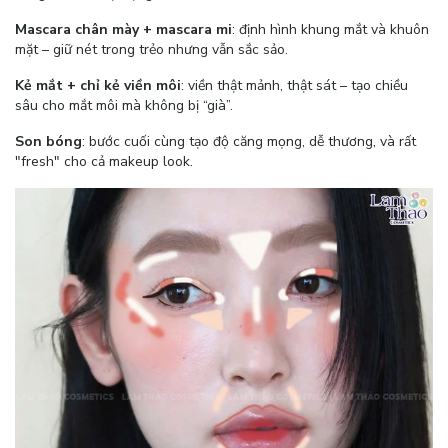
Mascara chân mày + mascara mi
: định hình khung mắt và khuôn
mặt – giữ nét trong trẻo nhưng vẫn sắc sảo.
Kẻ mắt + chỉ kẻ viền môi
: viền thật mảnh, thật sát – tạo chiều
sâu cho mắt môi mà không bị “già”.
Son bóng
: bước cuối cùng tạo độ căng mọng, dễ thương, và rất
"fresh" cho cả makeup look.