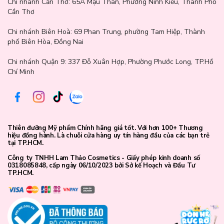
Chi nhánh Cần Thơ:
65A Mậu Thân, Phường Ninh Kiều, Thành Phố
Cần Thơ
Chi nhánh Biên Hoà:
69 Phan Trung, phường Tam Hiệp, Thành
phố Biên Hòa, Đồng Nai
Chi nhánh Quận 9: 337 Đỗ Xuân Hợp, Phường Phước Long, TP.Hồ
Chí Minh
Thiên đưỡng Mỹ phẩm Chính hãng giá tốt. Với hơn 100+ Thương
hiệu đồng hành. Là chuỗi cửa hàng uy tín hàng đầu của các bạn trẻ
tại TP.HCM.
Công ty TNHH Lam Thảo Cosmetics - Giấy phép kinh doanh số
0318085848, cấp ngày 06/10/2023 bởi Sở kế Hoạch và Đầu Tư
TP.HCM.